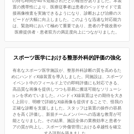
の待ち時間が40％短縮されたとの報告がありました。本装
置の携帯性により、医療従事者は患者のベッドサイドで直
接画像検査を実施できるようになり、診断および治療のス
ピードが大幅に向上しました。このような迅速な対応能力
は、緊急時において極めて重要であり、患者の予後改善や
医療提供者・患者双方の満足度向上につながりました。
スポーツ医学における整形外科的評価の強化
有名なスポーツ医学施設が、整形外科診断の質を高めるた
めにハンドィX線装置を導入しました。同施設は、スポーツ
イベント中のフィールド上での即時評価にも対応できる、
高品質な画像を提供しつつも容易に搬送可能なソリューシ
ョンを求めていました。ハンドィX線装置はその期待を大き
く上回り、明瞭で詳細なX線画像を提供することで、怪我の
正確な診断を支援しました。スタッフは装置の操作の容易
さを高く評価し、新規チームメンバーへの迅速な教育が可
能となりました。その結果、施設全体の業務効率と患者ケ
アの質が向上し、スポーツ外傷管理における卓越性を確立
する評判を築きました。