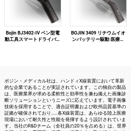
Bojin BJ3402-IV ペン型電
BOJIN 3409 リチウムイオ
動工具スマートドライバー
ンバッテリー駆動 医療用
- 顎顔面外科手術用の高精
電動工具 顎顔面・手・
度電動ドライバー
足・神経外科・小骨手術用
ボジン・メディカル社は、ハンドィX線装置において革新
的な企業であることが実証されています。この独自の製品
は、医療業界が求める柔軟性と効率性を兼ね備えた画像診
断ソリューションというニーズに応えています。電子画像
技術を採用することで、適合証明書および欧州品質基準の
証拠が確保されており……各X線装置は、あらゆる陸上医療
現場において耐久性と性能を発揮するよう設計されていま
す。当社のR&Dチーム（全社員の20％を占める）は、世界