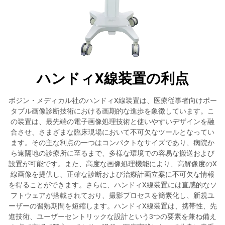
ハンドィX線装置の利点
ボジン・メディカル社のハンドィX線装置は、医療従事者向けポー
タブル画像診断技術における画期的な進歩を象徴しています。こ
の装置は、最先端の電子画像処理技術と使いやすいデザインを融
合させ、さまざまな臨床現場において不可欠なツールとなってい
ます。その主な利点の一つはコンパクトなサイズであり、病院か
ら遠隔地の診療所に至るまで、多様な環境での容易な搬送および
設置が可能です。また、高度な画像処理機能により、高解像度のX
線画像を提供し、正確な診断および治療計画立案に不可欠な情報
を得ることができます。さらに、ハンドィX線装置には直感的なソ
フトウェアが搭載されており、撮影プロセスを簡素化し、新規ユ
ーザーの習熟期間を短縮します。ハンドィX線装置は、携帯性、先
進技術、ユーザーセントリックな設計という3つの要素を兼ね備え