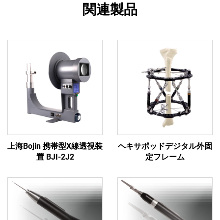
関連製品
上海Bojin 携帯型X線透視装
ヘキサポッドデジタル外固
置 BJI-2J2
定フレーム