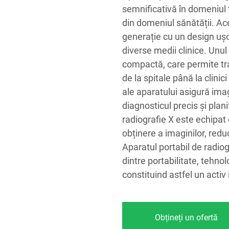
semnificativă în domeniul t
din domeniul sănătății. Ac
generație cu un design ușor
diverse medii clinice. Unu
compactă, care permite tra
de la spitale până la clini
ale aparatului asigură imag
diagnosticul precis și plani
radiografie X este echipat 
obținere a imaginilor, redu
Aparatul portabil de radiog
dintre portabilitate, tehnol
constituind astfel un acti
Obțineți un ofertă