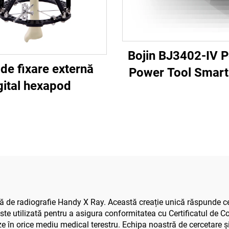
Bojin BJ3402-IV 
de fixare externă
Power Tool Smart 
gital hexapod
Șurubelniță ele
precisă pentru ch
maxilofacia
ă de radiografie Handy X Ray. Această creație unică răspunde ceri
ste utilizată pentru a asigura conformitatea cu Certificatul de Co
ze în orice mediu medical terestru. Echipa noastră de cercetare ș