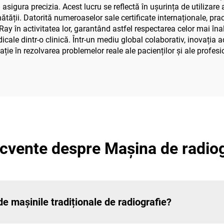
a asigura precizia. Acest lucru se reflectă în ușurința de utilizar
tății. Datorită numeroaselor sale certificate internaționale, prac
 în activitatea lor, garantând astfel respectarea celor mai înalte
medicale dintr-o clinică. Într-un mediu global colaborativ, inovaț
e în rezolvarea problemelor reale ale pacienților și ale profesio
recvente despre Mașina de radio
e mașinile tradiționale de radiografie?