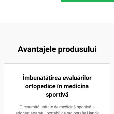
Avantajele produsului
Îmbunătățirea evaluărilor
ortopedice în medicina
sportivă
O renumită unitate de medicină sportivă a
adoptat aparatul portabil de radiografie Handy