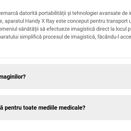
emarcă datorită portabilității și tehnologiei avansate de
xe, aparatul Handy X Ray este conceput pentru transport u
domeniul sănătății să efectueze imagistică direct la locul p
l aparatului simplifică procesul de imagistică, făcându-l ac
maginilor?
tă pentru toate mediile medicale?