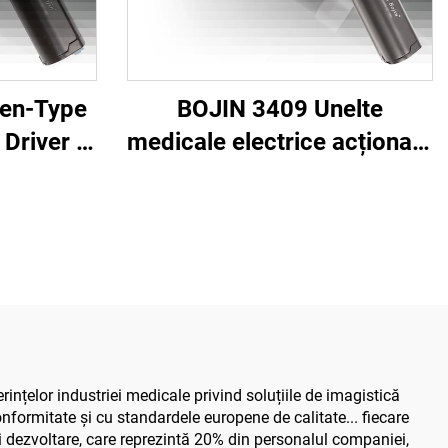
Pen-Type
BOJIN 3409 Unelte
Driver -
medicale electrice acționate
ctrică
de baterie Li-ion pentru
irurgia
chirurgia maxilofacială, a
lă
mâinii, a piciorului,
neurochirurgie și chirurgia
oaselor mici
nțelor industriei medicale privind soluțiile de imagistică
nformitate și cu standardele europene de calitate... fiecare
i dezvoltare, care reprezintă 20% din personalul companiei,