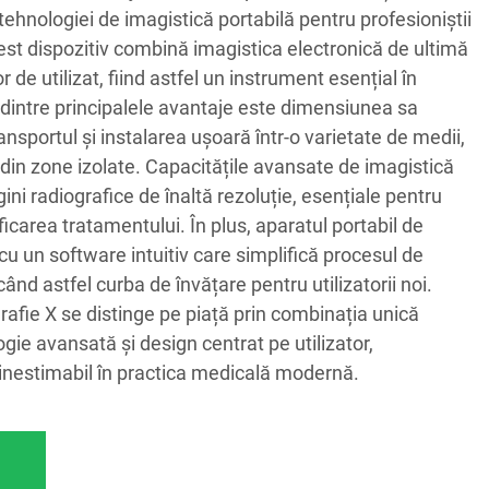
ehnologiei de imagistică portabilă pentru profesioniștii
est dispozitiv combină imagistica electronică de ultimă
 de utilizat, fiind astfel un instrument esențial în
l dintre principalele avantaje este dimensiunea sa
nsportul și instalarea ușoară într-o varietate de medii,
ci din zone izolate. Capacitățile avansate de imagistică
ini radiografice de înaltă rezoluție, esențiale pentru
ficarea tratamentului. În plus, aparatul portabil de
cu un software intuitiv care simplifică procesul de
când astfel curba de învățare pentru utilizatorii noi.
rafie X se distinge pe piață prin combinația unică
ogie avansată și design centrat pe utilizator,
v inestimabil în practica medicală modernă.