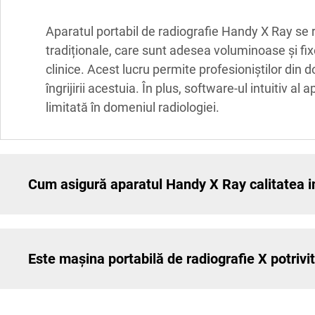
Aparatul portabil de radiografie Handy X Ray se r
tradiționale, care sunt adesea voluminoase și fi
clinice. Acest lucru permite profesioniștilor din 
îngrijirii acestuia. În plus, software-ul intuitiv a
limitată în domeniul radiologiei.
Cum asigură aparatul Handy X Ray calitatea i
Este mașina portabilă de radiografie X potrivi