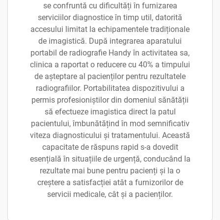
se confruntă cu dificultăți în furnizarea
serviciilor diagnostice în timp util, datorită
accesului limitat la echipamentele tradiționale
de imagistică. După integrarea aparatului
portabil de radiografie Handy în activitatea sa,
clinica a raportat o reducere cu 40% a timpului
de așteptare al pacienților pentru rezultatele
radiografiilor. Portabilitatea dispozitivului a
permis profesioniștilor din domeniul sănătății
să efectueze imagistica direct la patul
pacientului, îmbunătățind în mod semnificativ
viteza diagnosticului și tratamentului. Această
capacitate de răspuns rapid s-a dovedit
esențială în situațiile de urgență, conducând la
rezultate mai bune pentru pacienți și la o
creștere a satisfacției atât a furnizorilor de
servicii medicale, cât și a pacienților.