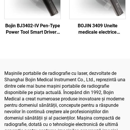
Bojin BJ3402-IV Pen-Type
BOJIN 3409 Unelte
Power Tool Smart Driver -
medicale electrice
Șurubelniță electrică
acționate de baterie Li-ion
precisă pentru chirurgia
pentru chirurgia
maxilofacială
maxilofacială, a mâinii, a
piciorului, neurochirurgie
și chirurgia oaselor mici
Mașinile portabile de radiografie cu laser, dezvoltate de
Shanghai Bojin Medical Instrument Co., Ltd., reprezintă una
dintre cele mai bune mașini portabile de radiografie
disponibile pe piața actuală. Începând din 1992, Bojin
Medical a creat numeroase produse inovatoare și moderne
pentru domeniul sănătății, concepute pentru a răspunde
nevoilor în continuă creștere ale profesioniștilor din
domeniul sănătății și al pacienților. Mașina compactă de
radiografie, dotată cu o tehnologie electronică de ultimă