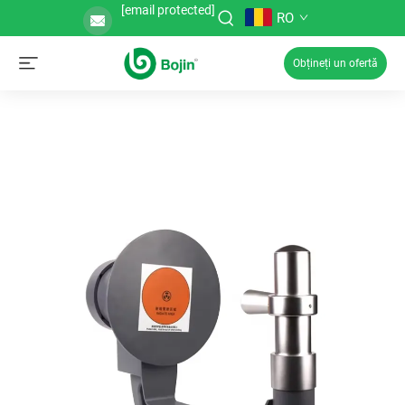
[email protected]
RO
Obțineți un ofertă