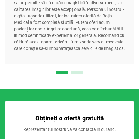
sa ne permite să efectuăm imagistică în diverse medii, iar
calitatea imaginilor este excepțională. Personalul nostru l-
a găsit ușor de utilizat, iar instruirea oferită de Bojin
Medical a fost completă și utilă. Putem oferi acum
pacienților noștri îngrijire oportună, ceea ce a îmbunătățit
în mod semnificativ experiența lor generală. Recomand cu
căldură acest aparat oricărui furnizor de servicii medicale
care dorește să-și îmbunătățească serviciile de imagistică.
Obțineți o ofertă gratuită
Reprezentantul nostru vă va contacta în curând.