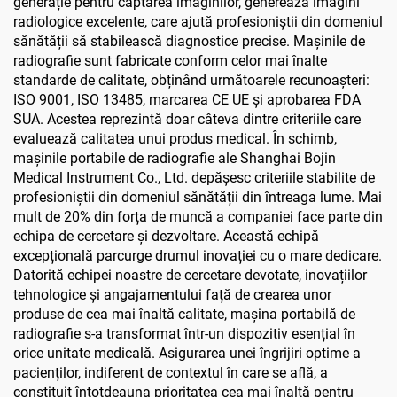
generație pentru captarea imaginilor, generează imagini
radiologice excelente, care ajută profesioniștii din domeniul
sănătății să stabilească diagnostice precise. Mașinile de
radiografie sunt fabricate conform celor mai înalte
standarde de calitate, obținând următoarele recunoașteri:
ISO 9001, ISO 13485, marcarea CE UE și aprobarea FDA
SUA. Acestea reprezintă doar câteva dintre criteriile care
evaluează calitatea unui produs medical. În schimb,
mașinile portabile de radiografie ale Shanghai Bojin
Medical Instrument Co., Ltd. depășesc criteriile stabilite de
profesioniștii din domeniul sănătății din întreaga lume. Mai
mult de 20% din forța de muncă a companiei face parte din
echipa de cercetare și dezvoltare. Această echipă
excepțională parcurge drumul inovației cu o mare dedicare.
Datorită echipei noastre de cercetare devotate, inovațiilor
tehnologice și angajamentului față de crearea unor
produse de cea mai înaltă calitate, mașina portabilă de
radiografie s-a transformat într-un dispozitiv esențial în
orice unitate medicală. Asigurarea unei îngrijiri optime a
pacienților, indiferent de contextul în care se află, a
constituit întotdeauna prioritatea cea mai înaltă pentru