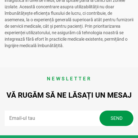
imagistică în diverse medii, de la spitale până la clinici din zonele
izolate. Această concentrare asupra utilizabilității nu doar
îmbunătățește eficiența fluxului de lucru, ci contribuie, de
asemenea, la o experiență generală superioară atât pentru furnizorii
de servicii medicale, cât și pentru pacienți. Prin prioritarizarea
experienței utilizatorului, ne asigurăm că tehnologia noastră se
integrează fără efort în practicile medicale existente, permițând o
îngrijire medicală îmbunătățită.
NEWSLETTER
VĂ RUGĂM SĂ NE LĂSAȚI UN MESAJ