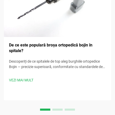
De ce este populară broșa ortopedică bojin în
spitale?
Descoperiți de ce spitalele de top aleg burghiile ortopedice
Bojin — precizie superioară, conformitate cu standardele de
sterilizare, design ergonomic și timpi de procedură cu 30%
mai rapizi. Solicitați acum specificațiile clinice.
VEZI MAI MULT