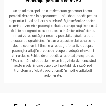
tehnologia portabilă de raze X
Un spital metropolitan a implementat generatorii noștri
portabili de raze X în departamentul său de ortopedie pentru
a optimiza fluxul de lucru și a îmbunătăți numărul de pacienți
examinați. Anterior, pacienții trebuiau transportați într-o sală
fixă de radiografii, ceea ce ducea la întârzieri și ineficiențe.
Prin utilizarea unităților noastre portabile, spitalul a putut
efectua radiografii direct în camera pacientului, ceea ce nu
doar a economisit timp, ci a redus și efortul fizic asupra
pacienților aflați în proces de recuperare după intervenții
chirurgicale. Echipa de ortopedie a raportat o creștere cu
25% a numărului de pacienți examinați zilnic, demonstrând
astfel modul în care generatorii portabili de raze X pot
transforma eficiența operațională în mediile spitalești
aglomerate.