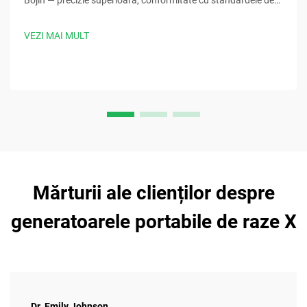
Bojin — precizie superioară, conformitate cu standardele de
sterilizare, design ergonomic și timpi de procedură cu 30%
mai rapizi. Solicitați acum specificațiile clinice.
VEZI MAI MULT
Mărturii ale clienților despre
generatoarele portabile de raze X
Dr. Emily Johnson