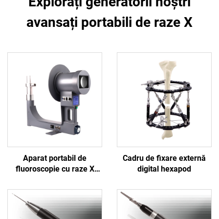
Explorați generatorii noștri
avansați portabili de raze X
Aparat portabil de
Cadru de fixare externă
fluoroscopie cu raze X
digital hexapod
Shanghai Bojin BJI-2J2