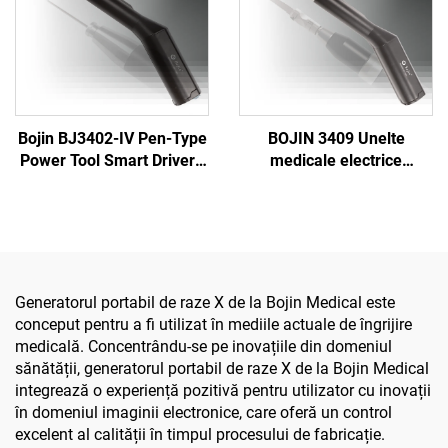
Bojin BJ3402-IV Pen-Type
BOJIN 3409 Unelte
Power Tool Smart Driver -
medicale electrice
Șurubelniță electrică
acționate de baterie Li-ion
precisă pentru chirurgia
pentru chirurgia
maxilofacială
maxilofacială, a mâinii, a
piciorului, neurochirurgie
și chirurgia oaselor mici
Generatorul portabil de raze X de la Bojin Medical este
conceput pentru a fi utilizat în mediile actuale de îngrijire
medicală. Concentrându-se pe inovațiile din domeniul
sănătății, generatorul portabil de raze X de la Bojin Medical
integrează o experiență pozitivă pentru utilizator cu inovații
în domeniul imaginii electronice, care oferă un control
excelent al calității în timpul procesului de fabricație.