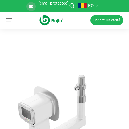
[email protected]
RO
Obțineți un ofertă