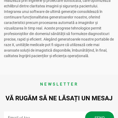
realizează prin inginerie și proiectare sofisticată, care optimizează
echilibrul dintre claritatea imaginii și siguranța pacientului.
Integrarea unui software de ultimă generație consolidează în
continuare funcționalitatea generatoarelor noastre, oferind
caracteristici precum procesarea automată a imaginilor și
vizualizarea în timp real. Aceste progrese tehnologice permit
profesioniștilor din domeniul sănătății să formuleze diagnosticuri
precise, rapid și eficient. Alegând generatoarele noastre portabile de
raze X, unitățile medicale pot fi sigure că utilizează cele mai
avansate soluții de imagistică disponibile, îmbunătățind, în final,
calitatea îngrijirii pacienților și eficiența operațională.
NEWSLETTER
VĂ RUGĂM SĂ NE LĂSAȚI UN MESAJ