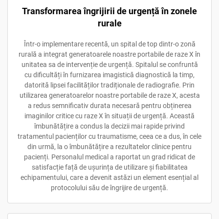
Transformarea îngrijirii de urgență în zonele
rurale
Într-o implementare recentă, un spital de top dintr-o zonă
rurală a integrat generatoarele noastre portabile de raze X în
unitatea sa de intervenție de urgență. Spitalul se confruntă
cu dificultăți în furnizarea imagistică diagnostică la timp,
datorită lipsei facilităților tradiționale de radiografie. Prin
utilizarea generatoarelor noastre portabile de raze X, acesta
a redus semnificativ durata necesară pentru obținerea
imaginilor critice cu raze X în situații de urgență. Această
îmbunătățire a condus la decizii mai rapide privind
tratamentul pacienților cu traumatisme, ceea ce a dus, în cele
din urmă, la o îmbunătățire a rezultatelor clinice pentru
pacienți. Personalul medical a raportat un grad ridicat de
satisfacție față de ușurința de utilizare și fiabilitatea
echipamentului, care a devenit astăzi un element esențial al
protocolului său de îngrijire de urgență.