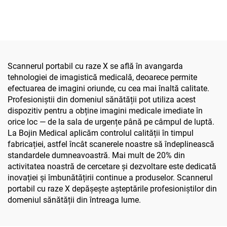
Șurubelniță electrică
acționate de baterie Li-ion
precisă pentru chirurgia
pentru chirurgia
maxilofacială
maxilofacială, a mâinii, a
piciorului, neurochirurgie
și chirurgia oaselor mici
Scannerul portabil cu raze X se află în avangarda
tehnologiei de imagistică medicală, deoarece permite
efectuarea de imagini oriunde, cu cea mai înaltă calitate.
Profesioniștii din domeniul sănătății pot utiliza acest
dispozitiv pentru a obține imagini medicale imediate în
orice loc — de la sala de urgențe până pe câmpul de luptă.
La Bojin Medical aplicăm controlul calității în timpul
fabricației, astfel încât scanerele noastre să îndeplinească
standardele dumneavoastră. Mai mult de 20% din
activitatea noastră de cercetare și dezvoltare este dedicată
inovației și îmbunătățirii continue a produselor. Scannerul
portabil cu raze X depășește așteptările profesioniștilor din
domeniul sănătății din întreaga lume.