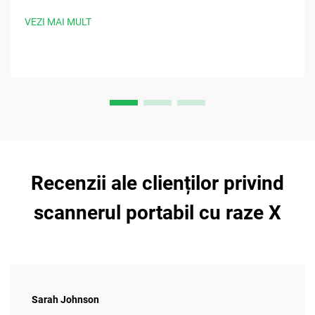
sterilizare, design ergonomic și timpi de procedură cu 30%
mai rapizi. Solicitați acum specificațiile clinice.
VEZI MAI MULT
Recenzii ale clienților privind
scannerul portabil cu raze X
Sarah Johnson