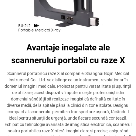
Avantaje inegalate ale
scannerului portabil cu raze X
Scannerul portabil cu raze X al companiei Shanghai Bojin Medical
Instrument Co., Ltd. se distinge ca un instrument revoluționar în
domeniul imaginii medicale. Proiectat pentru versatilitate și ușurință
de utilizare, acest dispozitiv împuternicește profesioniștii din
domeniul sănătății să realizeze imagistică de înaltă calitate în
diverse medii, de la spitale până la clinici din zone izolate. Designul
compact al scannerului permite o transportare ușoară, făcându-l
ideal pentru situații de urgență, unde fiecare secundă contează.
Echipat cu tehnologie avansată de imagistică electronică, scannerul
nostru portabil cu raze X oferă imagini clare și precise, asigurând