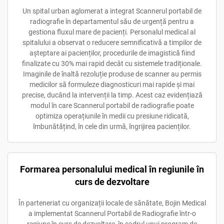
Un spital urban aglomerat a integrat Scannerul portabil de
radiografie în departamentul său de urgență pentru a
gestiona fluxul mare de pacienți. Personalul medical al
spitalului a observat o reducere semnificativă a timpilor de
așteptare ai pacienților, procedurile de imagistică fiind
finalizate cu 30% mai rapid decât cu sistemele tradiționale.
Imaginile de înaltă rezoluție produse de scanner au permis
medicilor să formuleze diagnosticuri mai rapide și mai
precise, ducând la intervenții la timp. Acest caz evidențiază
modul în care Scannerul portabil de radiografie poate
optimiza operațiunile în medii cu presiune ridicată,
îmbunătățind, în cele din urmă, îngrijirea pacienților.
Formarea personalului medical în regiunile în
curs de dezvoltare
În parteneriat cu organizații locale de sănătate, Bojin Medical
a implementat Scannerul Portabil de Radiografie într-o
regiune în curs de dezvoltare, în cadrul unui program de