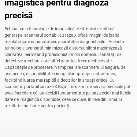
imagistică pentru diagnoză
precisă
Echipat cu o tehnologie de imagistică electronică de ultimă
generație, scannerul portabil cu raze X oferă imagini de înaltă
rezoluție care îmbunătățesc acuratețea diagnosticului. Această
tehnologie avansată minimizează distorsiunile și maximizează
claritatea, permițând profesioniștilor din domeniul sănătății să
detecteze afecțiuni care altfel ar putea trece neobservate.
Capacitățile de procesare în timp real ale scannerului asigură, de
asemenea, disponibilitatea imaginilor aproape instantaneu,
facilitând luarea mai rapidă a deciziilor în situații critice. Cu
scannerul portabil cu raze X Bojin, furnizorii de servicii medicale pot
avea încredere că iau decizii fundamentate pe baza celor mai fiabile
date de imagistică disponibile, ceea ce duce, în cele din urmă, la
rezultate mai bune pentru pacienți.