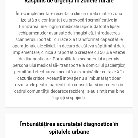
Răspuns de urgență în zonele rurale
Într-o implementare recentă, o clinică rurală dintr-o zonă
izolată s-a confruntat cu provocări semnificative în
furnizarea unei îngrijiri medicale rapide, datorită lipsei
echipamentelor avansate de imagistică. Introducerea
scannerului portabil cu raze X a transformat capacitățile
operaționale ale clinicii. În decurs de câteva săptămâni de la
implementare, clinica a raportat o creștere cu 50 % a vitezei
de diagnosticare. Portabilitatea scannerului a permis
personalului medical să-l transporte la domiciliul pacienților,
permițând efectuarea imediată a examinărilor cu raze X în
cazurile critice. Această inovație nu a îmbunătățit doar
rezultatele pentru pacienți, ci a consolidat și încrederea în
cadrul comunității, deoarece rezidenții s-au simțit mai bine
îngrijiți și sprijiniți.
Îmbunătățirea acurateței diagnostice în
spitalele urbane