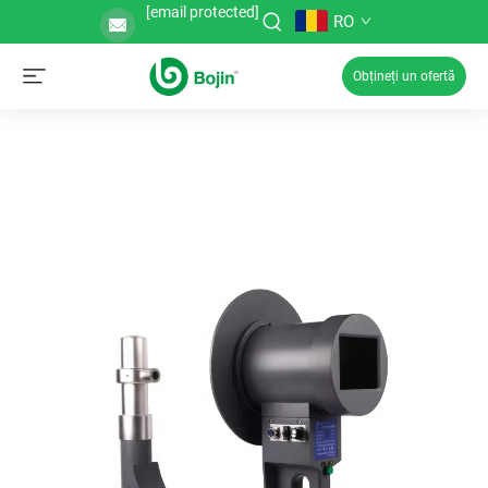
[email protected]
RO
Obțineți un ofertă