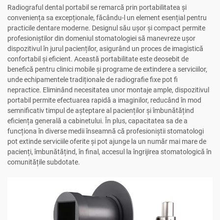
Radiograful dental portabil se remarcă prin portabilitatea și
conveniența sa excepționale, făcându-l un element esențial pentru
practicile dentare moderne. Designul său ușor și compact permite
profesioniștilor din domeniul stomatologiei să manevreze ușor
dispozitivul în jurul pacienților, asigurând un proces de imagistică
confortabil și eficient. Această portabilitate este deosebit de
benefică pentru clinici mobile și programe de extindere a serviciilor,
unde echipamentele tradiționale de radiografie fixe pot fi
nepractice. Eliminând necesitatea unor montaje ample, dispozitivul
portabil permite efectuarea rapidă a imaginilor, reducând în mod
semnificativ timpul de așteptare al pacienților și îmbunătățind
eficiența generală a cabinetului. În plus, capacitatea sa de a
funcționa în diverse medii înseamnă că profesioniștii stomatologi
pot extinde serviciile oferite și pot ajunge la un număr mai mare de
pacienți, îmbunătățind, în final, accesul la îngrijirea stomatologică în
comunitățile subdotate.