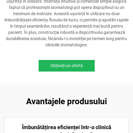
ușurința în utilizare. Interfața intuitivă și comenzile simple asigură
faptul că profesioniștii stomatologi pot opera dispozitivul cu un
minimum de instruire. Această ușurință în utilizare nu doar
îmbunătățește eficiența fluxului de lucru, ci permite și ajustări rapide
în timpul examinărilor, rezultând o experiență mai bună pentru
pacient. În plus, construcția robustă a dispozitivului garantează
durabilitatea acestuia, făcându-l o investiție pe termen lung pentru
cliniciile stomatologice.
Obțineți un ofertă
Avantajele produsului
Îmbunătățirea eficienței într-o clinică