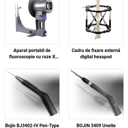
Aparat portabil de
Cadru de fixare externă
fluoroscopie cu raze X
digital hexapod
Shanghai Bojin BJI-2J2
Bojin BJ3402-IV Pen-Type
BOJIN 3409 Unelte