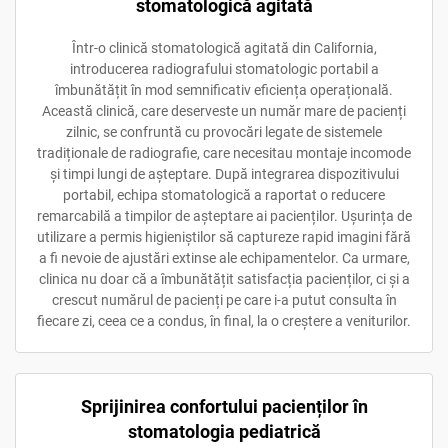
stomatologică agitată
Într-o clinică stomatologică agitată din California,
introducerea radiografului stomatologic portabil a
îmbunătățit în mod semnificativ eficiența operațională.
Această clinică, care deserveste un număr mare de pacienți
zilnic, se confruntă cu provocări legate de sistemele
tradiționale de radiografie, care necesitau montaje incomode
și timpi lungi de așteptare. După integrarea dispozitivului
portabil, echipa stomatologică a raportat o reducere
remarcabilă a timpilor de așteptare ai pacienților. Ușurința de
utilizare a permis higieniștilor să captureze rapid imagini fără
a fi nevoie de ajustări extinse ale echipamentelor. Ca urmare,
clinica nu doar că a îmbunătățit satisfacția pacienților, ci și a
crescut numărul de pacienți pe care i-a putut consulta în
fiecare zi, ceea ce a condus, în final, la o creștere a veniturilor.
Sprijinirea confortului pacienților în
stomatologia pediatrică