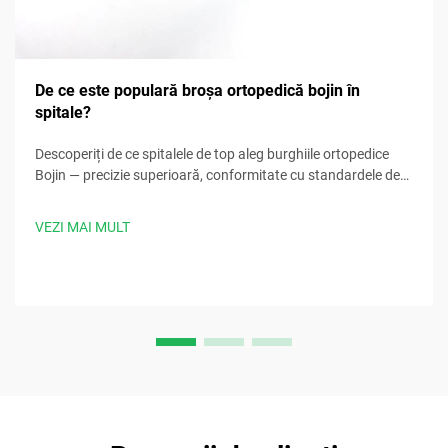
De ce este populară broșa ortopedică bojin în
spitale?
Descoperiți de ce spitalele de top aleg burghiile ortopedice
Bojin — precizie superioară, conformitate cu standardele de
sterilizare, design ergonomic și timpi de procedură cu 30%
mai rapizi. Solicitați acum specificațiile clinice.
VEZI MAI MULT