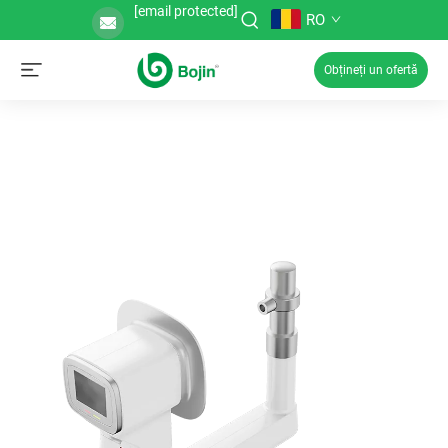
[email protected]
RO
Obțineți un ofertă