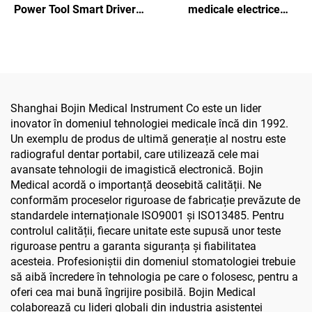
Power Tool Smart Driver -
medicale electrice
Șurubelniță electrică
acționate de baterie Li-ion
precisă pentru chirurgia
pentru chirurgia
maxilofacială
maxilofacială, a mâinii, a
piciorului, neurochirurgie
și chirurgia oaselor mici
Shanghai Bojin Medical Instrument Co este un lider
inovator în domeniul tehnologiei medicale încă din 1992.
Un exemplu de produs de ultimă generație al nostru este
radiograful dentar portabil, care utilizează cele mai
avansate tehnologii de imagistică electronică. Bojin
Medical acordă o importanță deosebită calității. Ne
conformăm proceselor riguroase de fabricație prevăzute de
standardele internaționale ISO9001 și ISO13485. Pentru
controlul calității, fiecare unitate este supusă unor teste
riguroase pentru a garanta siguranța și fiabilitatea
acesteia. Profesioniștii din domeniul stomatologiei trebuie
să aibă încredere în tehnologia pe care o folosesc, pentru a
oferi cea mai bună îngrijire posibilă. Bojin Medical
colaborează cu lideri globali din industria asistenței