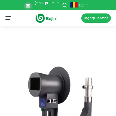
[email protected]
RO
Obțineți un ofertă