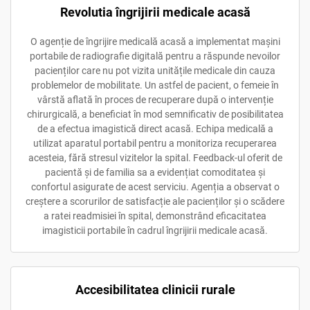
Revolutia îngrijirii medicale acasă
O agenție de îngrijire medicală acasă a implementat mașini
portabile de radiografie digitală pentru a răspunde nevoilor
pacienților care nu pot vizita unitățile medicale din cauza
problemelor de mobilitate. Un astfel de pacient, o femeie în
vârstă aflată în proces de recuperare după o intervenție
chirurgicală, a beneficiat în mod semnificativ de posibilitatea
de a efectua imagistică direct acasă. Echipa medicală a
utilizat aparatul portabil pentru a monitoriza recuperarea
acesteia, fără stresul vizitelor la spital. Feedback-ul oferit de
pacientă și de familia sa a evidențiat comoditatea și
confortul asigurate de acest serviciu. Agenția a observat o
creștere a scorurilor de satisfacție ale pacienților și o scădere
a ratei readmisiei în spital, demonstrând eficacitatea
imagisticii portabile în cadrul îngrijirii medicale acasă.
Accesibilitatea clinicii rurale