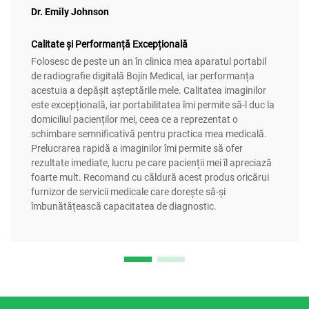
Dr. Emily Johnson
Calitate și Performanță Excepțională
Folosesc de peste un an în clinica mea aparatul portabil
de radiografie digitală Bojin Medical, iar performanța
acestuia a depășit așteptările mele. Calitatea imaginilor
este excepțională, iar portabilitatea îmi permite să-l duc la
domiciliul pacienților mei, ceea ce a reprezentat o
schimbare semnificativă pentru practica mea medicală.
Prelucrarea rapidă a imaginilor îmi permite să ofer
rezultate imediate, lucru pe care pacienții mei îl apreciază
foarte mult. Recomand cu căldură acest produs oricărui
furnizor de servicii medicale care dorește să-și
îmbunătățească capacitatea de diagnostic.