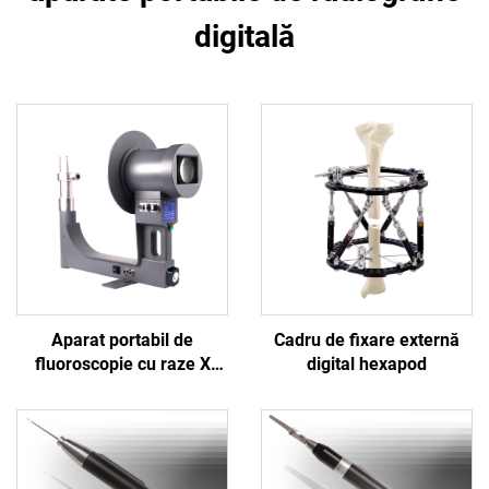
digitală
Aparat portabil de
Cadru de fixare externă
fluoroscopie cu raze X
digital hexapod
Shanghai Bojin BJI-2J2