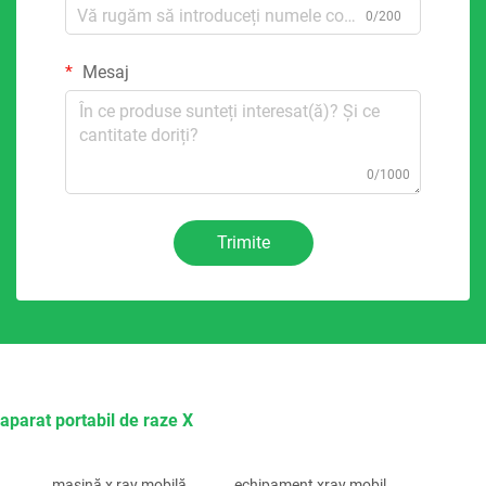
0/200
Mesaj
0/1000
Trimite
aparat portabil de raze X
mașină x ray mobilă
echipament xray mobil