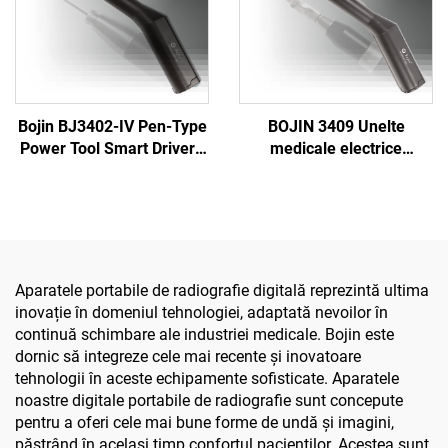
Bojin BJ3402-IV Pen-Type
BOJIN 3409 Unelte
Power Tool Smart Driver -
medicale electrice
Șurubelniță electrică
acționate de baterie Li-ion
precisă pentru chirurgia
pentru chirurgia
maxilofacială
maxilofacială, a mâinii, a
piciorului, neurochirurgie
și chirurgia oaselor mici
Aparatele portabile de radiografie digitală reprezintă ultima
inovație în domeniul tehnologiei, adaptată nevoilor în
continuă schimbare ale industriei medicale. Bojin este
dornic să integreze cele mai recente și inovatoare
tehnologii în aceste echipamente sofisticate. Aparatele
noastre digitale portabile de radiografie sunt concepute
pentru a oferi cele mai bune forme de undă și imagini,
păstrând în același timp confortul pacienților. Acestea sunt