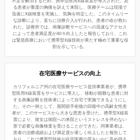
不足を解消するため、携帯型医用X線装置が導入された。あ
る患者が重度の胸痛を訴えて来院し、医療チームは現場で
迅速にX線検査を実施し、気胸を特定した。このタイムリー
な診断により、直ちに治療介入が行われ、患者の命が救わ
れた。診療所では、画像診断サービスへの迅速なアクセス
によって患者満足度が40％向上したと報告しており、これ
は緊急医療において携帯型X線技術が果たす極めて重要な役
割を示している。
在宅医療サービスの向上
カリフォルニア州の在宅医療サービス提供事業者が、携帯
型医用X線装置をサービスに導入し、移動が困難な患者に対
する画像診断を技術者によって自宅で実施できるようにし
た。その一例として、股関節手術後の回復中の高齢女性患
者が、このサービスから大きな恩恵を受けた。携帯型X線装
置により、彼女は病院への来院というストレスを伴わない
形で必要な画像検査を受けることができた。同事業者は、
患者の治療成績および満足度が著しく向上したと報告して
おり、これは携帯型技術が在宅医療の質をいかに高め得る