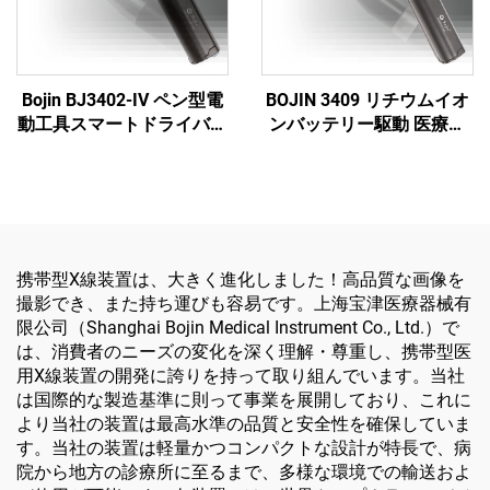
Bojin BJ3402-IV ペン型電
BOJIN 3409 リチウムイオ
動工具スマートドライバー
ンバッテリー駆動 医療用
- 顎顔面外科手術用の高精
電動工具 顎顔面・手・
度電動ドライバー
足・神経外科・小骨手術用
携帯型X線装置は、大きく進化しました！高品質な画像を
撮影でき、また持ち運びも容易です。上海宝津医療器械有
限公司（Shanghai Bojin Medical Instrument Co., Ltd.）で
は、消費者のニーズの変化を深く理解・尊重し、携帯型医
用X線装置の開発に誇りを持って取り組んでいます。当社
は国際的な製造基準に則って事業を展開しており、これに
より当社の装置は最高水準の品質と安全性を確保していま
す。当社の装置は軽量かつコンパクトな設計が特長で、病
院から地方の診療所に至るまで、多様な環境での輸送およ