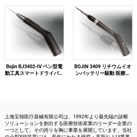
Bojin BJ3402-IV ペン型電
BOJIN 3409 リチウムイオ
動工具スマートドライバー
ンバッテリー駆動 医療用
- 顎顔面外科手術用の高精
電動工具 顎顔面・手・
度電動ドライバー
足・神経外科・小骨手術用
上海宝锦医疗器械有限公司は、1992年より最先端の診断
ソリューションを創出する医療技術産業のリーダー企業の
一つとして、その誇りを胸に事業を展開しています。当社
の小型X線装置には、長年にわたる研究・革新および業界