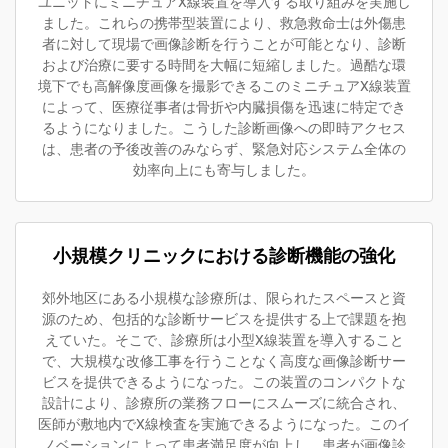
ユニットにミニチュアX線装置を導入する取り組みを実施し
ました。これらの携帯型装置により、救急救命士は外傷患
者に対して現場で画像診断を行うことが可能となり、診断
および治療に要する時間を大幅に短縮しました。過酷な環
境下でも高解像度画像を撮影できるこのミニチュアX線装置
によって、医療従事者は骨折や内臓損傷を迅速に特定でき
るようになりました。こうした診断画像への即時アクセス
は、患者の予後改善のみならず、緊急対応システム全体の
効率向上にも寄与しました。
小規模クリニックにおける診断機能の強化
郊外地区にある小規模な診療所は、限られたスペースと資
源のため、包括的な診断サービスを提供する上で課題を抱
えていた。そこで、診療所は小型X線装置を導入すること
で、大規模な改修工事を行うことなく高度な画像診断サー
ビスを提供できるようになった。この装置のコンパクトな
設計により、診療所の業務フローにスムーズに統合され、
医師が敷地内でX線検査を実施できるようになった。このイ
ノベーションによって患者満足度が向上し、患者が画像診