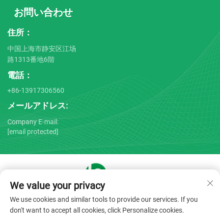
お問い合わせ
住所：
中国上海市静安区江场
路1313番地6階
電話：
+86-13917306560
メールアドレス:
Company E-mail:
[email protected]
We value your privacy
Copyright © 2025 by Shanghai Bojin Medical Instrument Co.,
We use cookies and similar tools to provide our services. If you
Ltd. -
プライバシーポリシー
don't want to accept all cookies, click Personalize cookies.