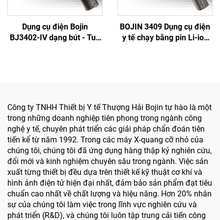
Dụng cụ điện Bojin
BOJIN 3409 Dụng cụ điện
BJ3402-IV dạng bút - Tua
y tế chạy bằng pin Li-ion
vít điện thông minh chính
dùng trong phẫu thuật
xác cho phẫu thuật hàm
hàm mặt, tay, chân, thần
mặt
kinh và xương nhỏ
Công ty TNHH Thiết bị Y tế Thượng Hải Bojin tự hào là một
trong những doanh nghiệp tiên phong trong ngành công
nghệ y tế, chuyên phát triển các giải pháp chẩn đoán tiên
tiến kể từ năm 1992. Trong các máy X-quang cỡ nhỏ của
chúng tôi, chúng tôi đã ứng dụng hàng thập kỷ nghiên cứu,
đổi mới và kinh nghiệm chuyên sâu trong ngành. Việc sản
xuất từng thiết bị đều dựa trên thiết kế kỹ thuật cơ khí và
hình ảnh điện tử hiện đại nhất, đảm bảo sản phẩm đạt tiêu
chuẩn cao nhất về chất lượng và hiệu năng. Hơn 20% nhân
sự của chúng tôi làm việc trong lĩnh vực nghiên cứu và
phát triển (R&D), và chúng tôi luôn tập trung cải tiến công