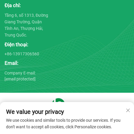
Địa chỉ:
Tầng 6, số 1313, Đường
Giang Trường, Quận
Tĩnh An, Thượng Hải,
Trung Quốc.
Điện thoại:
+86-13917306560
Email:
Company E-mail:
[email protected]
We value your privacy
Bản quyền © 2025 bởi Công ty TNHH Thiết bị Y tế Thượng Hải
We use cookies and similar tools to provide our services. If you
Bojin -
Chính sách bảo mật
don't want to accept all cookies, click Personalize cookies.