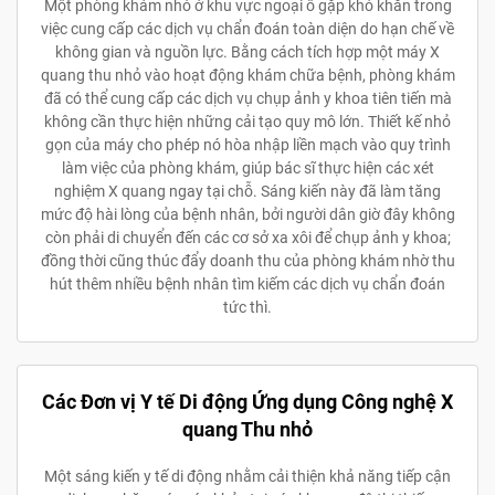
Một phòng khám nhỏ ở khu vực ngoại ô gặp khó khăn trong
việc cung cấp các dịch vụ chẩn đoán toàn diện do hạn chế về
không gian và nguồn lực. Bằng cách tích hợp một máy X
quang thu nhỏ vào hoạt động khám chữa bệnh, phòng khám
đã có thể cung cấp các dịch vụ chụp ảnh y khoa tiên tiến mà
không cần thực hiện những cải tạo quy mô lớn. Thiết kế nhỏ
gọn của máy cho phép nó hòa nhập liền mạch vào quy trình
làm việc của phòng khám, giúp bác sĩ thực hiện các xét
nghiệm X quang ngay tại chỗ. Sáng kiến này đã làm tăng
mức độ hài lòng của bệnh nhân, bởi người dân giờ đây không
còn phải di chuyển đến các cơ sở xa xôi để chụp ảnh y khoa;
đồng thời cũng thúc đẩy doanh thu của phòng khám nhờ thu
hút thêm nhiều bệnh nhân tìm kiếm các dịch vụ chẩn đoán
tức thì.
Các Đơn vị Y tế Di động Ứng dụng Công nghệ X
quang Thu nhỏ
Một sáng kiến y tế di động nhằm cải thiện khả năng tiếp cận