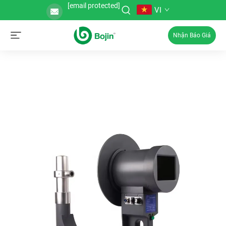
[email protected]
VI
Nhận Báo Giá