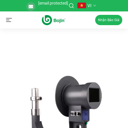
[email protected]
VI
Nhận Báo Giá