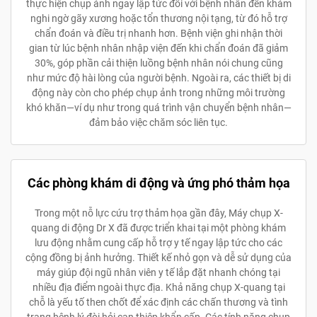
thực hiện chụp ảnh ngay lập tức đối với bệnh nhân đến khám
nghi ngờ gãy xương hoặc tổn thương nội tạng, từ đó hỗ trợ
chẩn đoán và điều trị nhanh hơn. Bệnh viện ghi nhận thời
gian từ lúc bệnh nhân nhập viện đến khi chẩn đoán đã giảm
30%, góp phần cải thiện luồng bệnh nhân nói chung cũng
như mức độ hài lòng của người bệnh. Ngoài ra, các thiết bị di
động này còn cho phép chụp ảnh trong những môi trường
khó khăn—ví dụ như trong quá trình vận chuyển bệnh nhân—
đảm bảo việc chăm sóc liên tục.
Các phòng khám di động và ứng phó thảm họa
Trong một nỗ lực cứu trợ thảm họa gần đây, Máy chụp X-
quang di động Dr X đã được triển khai tại một phòng khám
lưu động nhằm cung cấp hỗ trợ y tế ngay lập tức cho các
cộng đồng bị ảnh hưởng. Thiết kế nhỏ gọn và dễ sử dụng của
máy giúp đội ngũ nhân viên y tế lắp đặt nhanh chóng tại
nhiều địa điểm ngoài thực địa. Khả năng chụp X-quang tại
chỗ là yếu tố then chốt để xác định các chấn thương và tình
trạng bệnh lý đòi hỏi can thiệp khẩn cấp. Các tính năng chụp