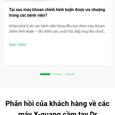
Tại sao máy khoan chỉnh hình bojin được ưa chuộng
trong các bệnh viện?
Khám phá lý do các bệnh viện hàng đầu lựa chọn máy khoan
chỉnh hình Bojin — độ chính xác vượt trội, đáp ứng tiêu chuẩn
tiệt trùng, thiết kế công thái học và thời gian phẫu thuật
nhanh hơn 30%. Yêu cầu thông số kỹ thuật lâm sàng ngay
Xem Thêm
bây giờ.
Phản hồi của khách hàng về các
máy X-quang cầm tay Dr