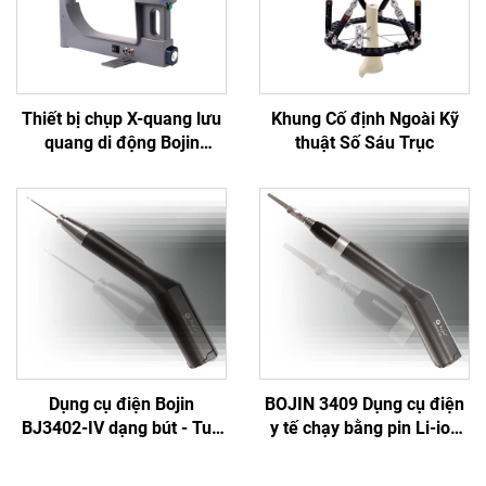
Thiết bị chụp X-quang lưu
Khung Cố định Ngoài Kỹ
quang di động Bojin
thuật Số Sáu Trục
Thượng Hải BJI-2J2
Dụng cụ điện Bojin
BOJIN 3409 Dụng cụ điện
BJ3402-IV dạng bút - Tua
y tế chạy bằng pin Li-ion
vít điện thông minh chính
dùng trong phẫu thuật
xác cho phẫu thuật hàm
hàm mặt, tay, chân, thần