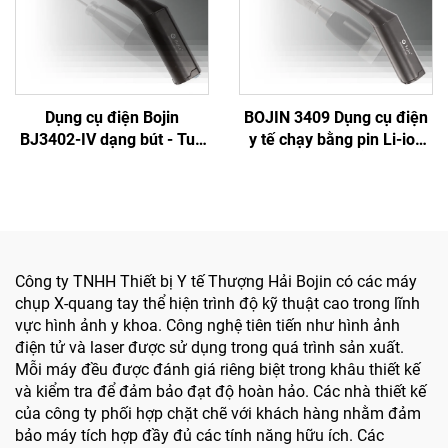
Dụng cụ điện Bojin
BOJIN 3409 Dụng cụ điện
BJ3402-IV dạng bút - Tua
y tế chạy bằng pin Li-ion
vít điện thông minh chính
dùng trong phẫu thuật
xác cho phẫu thuật hàm
hàm mặt, tay, chân, thần
mặt
kinh và xương nhỏ
Công ty TNHH Thiết bị Y tế Thượng Hải Bojin có các máy
chụp X-quang tay thể hiện trình độ kỹ thuật cao trong lĩnh
vực hình ảnh y khoa. Công nghệ tiên tiến như hình ảnh
điện tử và laser được sử dụng trong quá trình sản xuất.
Mỗi máy đều được đánh giá riêng biệt trong khâu thiết kế
và kiểm tra để đảm bảo đạt độ hoàn hảo. Các nhà thiết kế
của công ty phối hợp chặt chẽ với khách hàng nhằm đảm
bảo máy tích hợp đầy đủ các tính năng hữu ích. Các