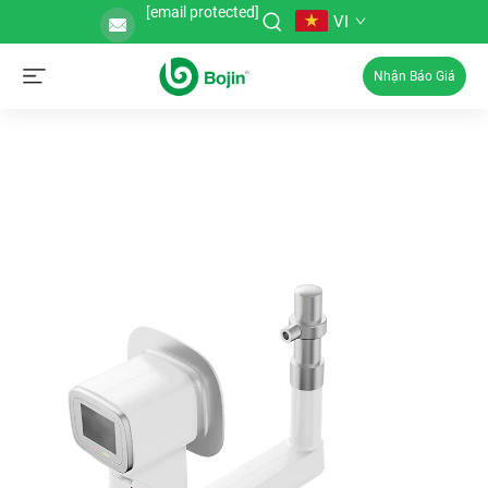
[email protected]
VI
Nhận Báo Giá