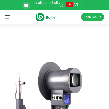
[email protected]
VI
Nhận Báo Giá