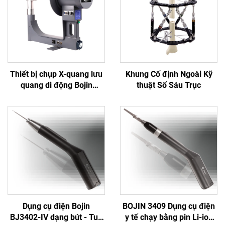
Thiết bị chụp X-quang lưu
Khung Cố định Ngoài Kỹ
quang di động Bojin
thuật Số Sáu Trục
Thượng Hải BJI-2J2
Dụng cụ điện Bojin
BOJIN 3409 Dụng cụ điện
BJ3402-IV dạng bút - Tua
y tế chạy bằng pin Li-ion