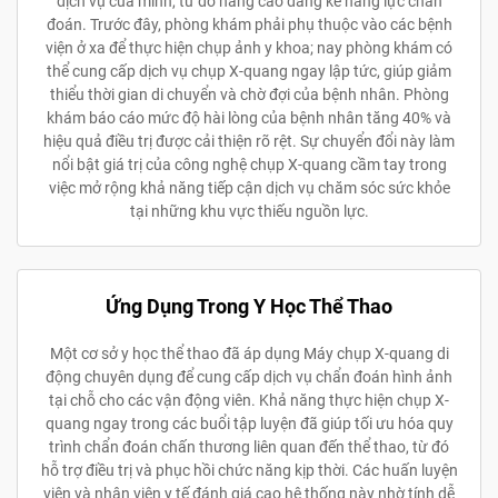
dịch vụ của mình, từ đó nâng cao đáng kể năng lực chẩn
đoán. Trước đây, phòng khám phải phụ thuộc vào các bệnh
viện ở xa để thực hiện chụp ảnh y khoa; nay phòng khám có
thể cung cấp dịch vụ chụp X-quang ngay lập tức, giúp giảm
thiểu thời gian di chuyển và chờ đợi của bệnh nhân. Phòng
khám báo cáo mức độ hài lòng của bệnh nhân tăng 40% và
hiệu quả điều trị được cải thiện rõ rệt. Sự chuyển đổi này làm
nổi bật giá trị của công nghệ chụp X-quang cầm tay trong
việc mở rộng khả năng tiếp cận dịch vụ chăm sóc sức khỏe
tại những khu vực thiếu nguồn lực.
Ứng Dụng Trong Y Học Thể Thao
Một cơ sở y học thể thao đã áp dụng Máy chụp X-quang di
động chuyên dụng để cung cấp dịch vụ chẩn đoán hình ảnh
tại chỗ cho các vận động viên. Khả năng thực hiện chụp X-
quang ngay trong các buổi tập luyện đã giúp tối ưu hóa quy
trình chẩn đoán chấn thương liên quan đến thể thao, từ đó
hỗ trợ điều trị và phục hồi chức năng kịp thời. Các huấn luyện
viên và nhân viên y tế đánh giá cao hệ thống này nhờ tính dễ