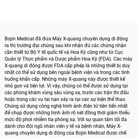
vít điện thông minh chính
dùng trong phẫu thuật
xác cho phẫu thuật hàm
hàm mặt, tay, chân, thần
mặt
kinh và xương nhỏ
Bojin Medical đã đưa Máy X-quang chuyên dụng di động
ra thị trường đại chúng sau khi nhận đủ các chứng nhận
cần thiết từ Bộ Y tế quốc tế và Hoa Kỳ cũng như từ Cục
Quản lý Thực phẩm và Dược phẩm Hoa Kỳ (FDA). Các máy
X-quang di động được FDA cấp phép là những thiết bị duy
nhất có thể sử dụng bên ngoài bệnh viện và trong các tình
huống khẩn cấp. Những máy X-quang này được thiết kế
nhỏ gọn và tiện lợi. Vì vậy, chúng có thể được sử dụng tại
các phòng khám vùng sâu vùng xa, trước các trận thi đấu
hoặc trong các vụ tai nạn xảy ra tại các sự kiện thể thao.
Chúng sử dụng công nghệ hình ảnh điện tử tiên tiến nhất
để chụp được những hình ảnh rõ nét đồng thời giảm thiểu
mức độ phơi nhiễm tia phóng xạ. Với sự quan tâm tối đa
dành cho đội ngũ nhân viên y tế và bệnh nhân, Máy X-
quang chuyên dụng di động của Bojin Medical được chế