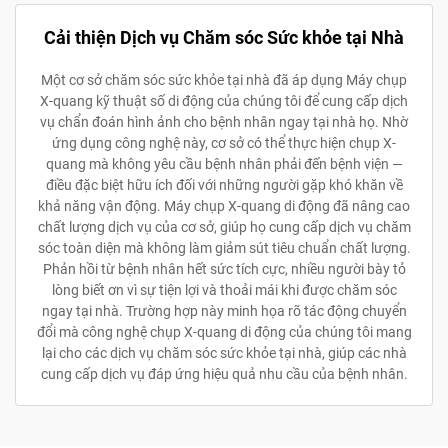
Cải thiện Dịch vụ Chăm sóc Sức khỏe tại Nhà
Một cơ sở chăm sóc sức khỏe tại nhà đã áp dụng Máy chụp
X-quang kỹ thuật số di động của chúng tôi để cung cấp dịch
vụ chẩn đoán hình ảnh cho bệnh nhân ngay tại nhà họ. Nhờ
ứng dụng công nghệ này, cơ sở có thể thực hiện chụp X-
quang mà không yêu cầu bệnh nhân phải đến bệnh viện —
điều đặc biệt hữu ích đối với những người gặp khó khăn về
khả năng vận động. Máy chụp X-quang di động đã nâng cao
chất lượng dịch vụ của cơ sở, giúp họ cung cấp dịch vụ chăm
sóc toàn diện mà không làm giảm sút tiêu chuẩn chất lượng.
Phản hồi từ bệnh nhân hết sức tích cực, nhiều người bày tỏ
lòng biết ơn vì sự tiện lợi và thoải mái khi được chăm sóc
ngay tại nhà. Trường hợp này minh họa rõ tác động chuyển
đổi mà công nghệ chụp X-quang di động của chúng tôi mang
lại cho các dịch vụ chăm sóc sức khỏe tại nhà, giúp các nhà
cung cấp dịch vụ đáp ứng hiệu quả nhu cầu của bệnh nhân.