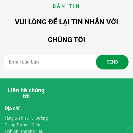
BẢN TIN
VUI LÒNG ĐỂ LẠI TIN NHẮN VỚI
CHÚNG TÔI
Liên hệ chúng
tôi
Địa chỉ:
Tầng 6, số 1313, Đường
Giang Trường, Quận
Tĩnh An, Thượng Hải,