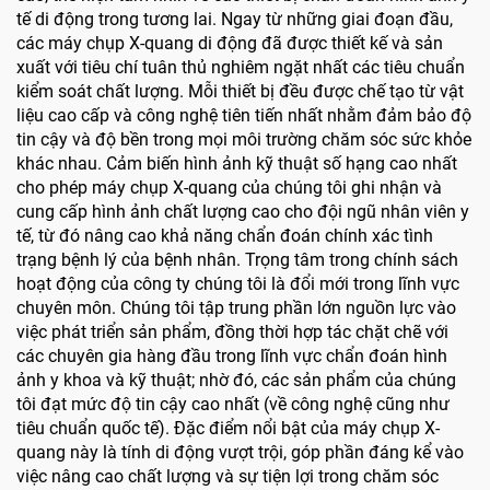
tế di động trong tương lai. Ngay từ những giai đoạn đầu,
các máy chụp X-quang di động đã được thiết kế và sản
xuất với tiêu chí tuân thủ nghiêm ngặt nhất các tiêu chuẩn
kiểm soát chất lượng. Mỗi thiết bị đều được chế tạo từ vật
liệu cao cấp và công nghệ tiên tiến nhất nhằm đảm bảo độ
tin cậy và độ bền trong mọi môi trường chăm sóc sức khỏe
khác nhau. Cảm biến hình ảnh kỹ thuật số hạng cao nhất
cho phép máy chụp X-quang của chúng tôi ghi nhận và
cung cấp hình ảnh chất lượng cao cho đội ngũ nhân viên y
tế, từ đó nâng cao khả năng chẩn đoán chính xác tình
trạng bệnh lý của bệnh nhân. Trọng tâm trong chính sách
hoạt động của công ty chúng tôi là đổi mới trong lĩnh vực
chuyên môn. Chúng tôi tập trung phần lớn nguồn lực vào
việc phát triển sản phẩm, đồng thời hợp tác chặt chẽ với
các chuyên gia hàng đầu trong lĩnh vực chẩn đoán hình
ảnh y khoa và kỹ thuật; nhờ đó, các sản phẩm của chúng
tôi đạt mức độ tin cậy cao nhất (về công nghệ cũng như
tiêu chuẩn quốc tế). Đặc điểm nổi bật của máy chụp X-
quang này là tính di động vượt trội, góp phần đáng kể vào
việc nâng cao chất lượng và sự tiện lợi trong chăm sóc