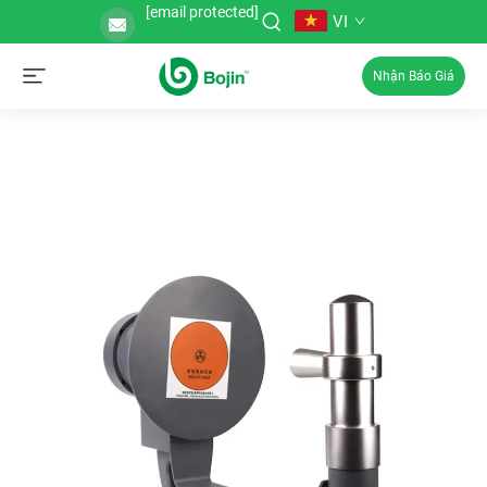
[email protected]
VI
Nhận Báo Giá