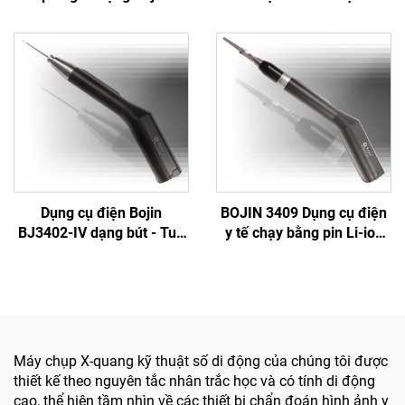
Thượng Hải BJI-2J2
Dụng cụ điện Bojin
BOJIN 3409 Dụng cụ điện
BJ3402-IV dạng bút - Tua
y tế chạy bằng pin Li-ion
vít điện thông minh chính
dùng trong phẫu thuật
xác cho phẫu thuật hàm
hàm mặt, tay, chân, thần
mặt
kinh và xương nhỏ
Máy chụp X-quang kỹ thuật số di động của chúng tôi được
thiết kế theo nguyên tắc nhân trắc học và có tính di động
cao, thể hiện tầm nhìn về các thiết bị chẩn đoán hình ảnh y