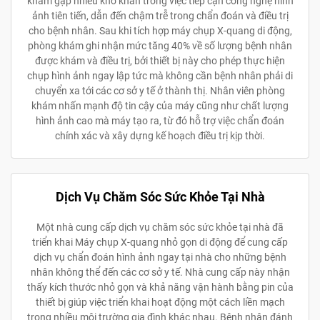
khám gặp nhiều khó khăn trong việc tiếp cận công nghệ hình
ảnh tiên tiến, dẫn đến chậm trễ trong chẩn đoán và điều trị
cho bệnh nhân. Sau khi tích hợp máy chụp X-quang di động,
phòng khám ghi nhận mức tăng 40% về số lượng bệnh nhân
được khám và điều trị, bởi thiết bị này cho phép thực hiện
chụp hình ảnh ngay lập tức mà không cần bệnh nhân phải di
chuyển xa tới các cơ sở y tế ở thành thị. Nhân viên phòng
khám nhấn mạnh độ tin cậy của máy cũng như chất lượng
hình ảnh cao mà máy tạo ra, từ đó hỗ trợ việc chẩn đoán
chính xác và xây dựng kế hoạch điều trị kịp thời.
Dịch Vụ Chăm Sóc Sức Khỏe Tại Nhà
Một nhà cung cấp dịch vụ chăm sóc sức khỏe tại nhà đã
triển khai Máy chụp X-quang nhỏ gọn di động để cung cấp
dịch vụ chẩn đoán hình ảnh ngay tại nhà cho những bệnh
nhân không thể đến các cơ sở y tế. Nhà cung cấp này nhận
thấy kích thước nhỏ gọn và khả năng vận hành bằng pin của
thiết bị giúp việc triển khai hoạt động một cách liền mạch
trong nhiều môi trường gia đình khác nhau. Bệnh nhân đánh