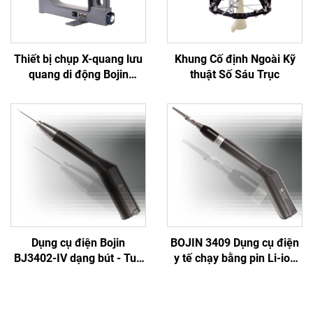
Thiết bị chụp X-quang lưu
Khung Cố định Ngoài Kỹ
quang di động Bojin
thuật Số Sáu Trục
Thượng Hải BJI-2J2
Dụng cụ điện Bojin
BOJIN 3409 Dụng cụ điện
BJ3402-IV dạng bút - Tua
y tế chạy bằng pin Li-ion
vít điện thông minh chính
dùng trong phẫu thuật
xác cho phẫu thuật hàm
hàm mặt, tay, chân, thần
mặt
kinh và xương nhỏ