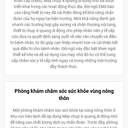
khẩn cấp (EMS), Máy chụp X-quang di động nhỏ đã được
triển khai trong các hoạt động thực địa. Đội ngũ EMS báo
cáo rằng thiết bị này đã cải thiện đáng kể khả năng chẩn
đoán của họ ngay tại hiện trường. Nhờ khả năng đánh giá
nhanh các trường hợp gãy xương và chấn thương nội tạng,
thiết bị chụp X-quang di động cho phép nhân viên y tế cấp
cứu đưa ra quyết định sáng suốt về việc vận chuyển và điều
trị bệnh nhân, từ đó giúp can thiệp nhanh hơn và cải thiện kết
quả điều trị cho bệnh nhân. Đội ngũ này đặc biệt khen ngợi
thiết kế nhẹ và dễ sử dụng của máy, nhờ đó họ có thể cung
cấp chăm sóc y tế cấp tính ngay cả trong những môi trường
đầy thách thức.
Phòng khám chăm sóc sức khỏe vùng nông
thôn
Một phòng khám chăm sóc sức khỏe tại vùng nông thôn ở
khu vực hẻo lánh đã áp dụng Máy chụp X-quang di động nhỏ
để nâng cao chất lượng dịch vụ chẩn đoán. Trước đây, phòng