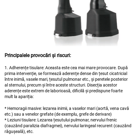
Principalele provocări și riscuri:
1. Adherențe tisulare: Aceasta este cea mai mare provocare. După
prima intervenție, se formează aderențe dense din țesut cicatricial
între inimă, vasele mari, țesutul pulmonar etc., și peretele posterior
al sternului, precum și între aceste structuri. Disecția acestor
aderențe este extrem de laborioasă, dificilă și predispune foarte
mult la apariția:
* Hemoragii masive: lezarea inimii, a vaselor mari (aortă, vena cavă
etc.) sau a venelor grefate (de exemplu, grefe de derivare)
* Leziuni tisulare: Lezarea țesutului pulmonar, nervului frenic
(cauzând paralizia diafragmei), nervului laringeal recurent (cauzând
răgușeală), etc.