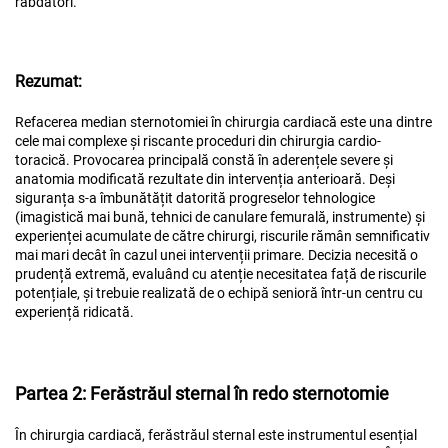
răbdători.
Rezumat:
Refacerea median sternotomiei în chirurgia cardiacă este una dintre
cele mai complexe și riscante proceduri din chirurgia cardio-
toracică. Provocarea principală constă în aderențele severe și
anatomia modificată rezultate din intervenția anterioară. Deși
siguranța s-a îmbunătățit datorită progreselor tehnologice
(imagistică mai bună, tehnici de canulare femurală, instrumente) și
experienței acumulate de către chirurgi, riscurile rămân semnificativ
mai mari decât în cazul unei intervenții primare. Decizia necesită o
prudență extremă, evaluând cu atenție necesitatea față de riscurile
potențiale, și trebuie realizată de o echipă senioră într-un centru cu
experiență ridicată.
Partea 2: Ferăstrăul sternal în redo sternotomie
În chirurgia cardiacă, ferăstrăul sternal este instrumentul esențial