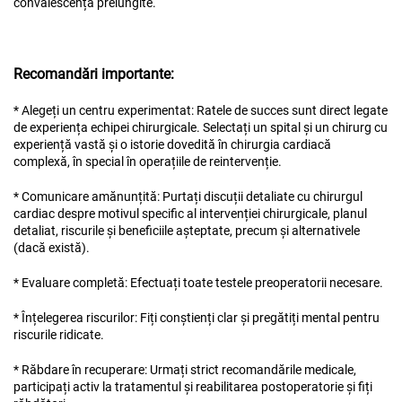
convalescență prelungite.
Recomandări importante:
* Alegeți un centru experimentat: Ratele de succes sunt direct legate
de experiența echipei chirurgicale. Selectați un spital și un chirurg cu
experiență vastă și o istorie dovedită în chirurgia cardiacă
complexă, în special în operațiile de reintervenție.
* Comunicare amănunțită: Purtați discuții detaliate cu chirurgul
cardiac despre motivul specific al intervenției chirurgicale, planul
detaliat, riscurile și beneficiile așteptate, precum și alternativele
(dacă există).
* Evaluare completă: Efectuați toate testele preoperatorii necesare.
* Înțelegerea riscurilor: Fiți conștienți clar și pregătiți mental pentru
riscurile ridicate.
* Răbdare în recuperare: Urmați strict recomandările medicale,
participați activ la tratamentul și reabilitarea postoperatorie și fiți