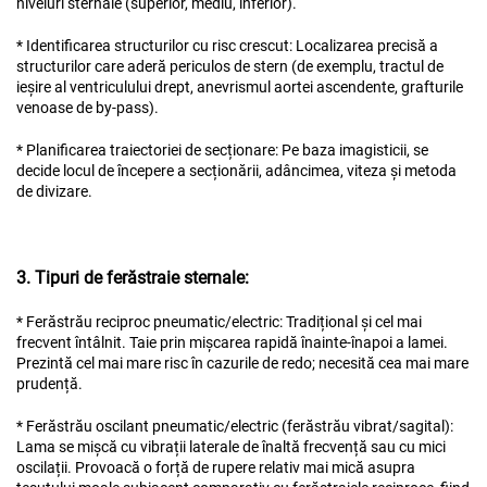
niveluri sternale (superior, mediu, inferior).
* Identificarea structurilor cu risc crescut: Localizarea precisă a
structurilor care aderă periculos de stern (de exemplu, tractul de
ieșire al ventriculului drept, anevrismul aortei ascendente, grafturile
venoase de by-pass).
* Planificarea traiectoriei de secționare: Pe baza imagisticii, se
decide locul de începere a secționării, adâncimea, viteza și metoda
de divizare.
3. Tipuri de ferăstraie sternale:
* Ferăstrău reciproc pneumatic/electric: Tradițional și cel mai
frecvent întâlnit. Taie prin mișcarea rapidă înainte-înapoi a lamei.
Prezintă cel mai mare risc în cazurile de redo; necesită cea mai mare
prudență.
* Ferăstrău oscilant pneumatic/electric (ferăstrău vibrat/sagital):
Lama se mișcă cu vibrații laterale de înaltă frecvență sau cu mici
oscilații. Provoacă o forță de rupere relativ mai mică asupra