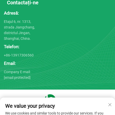
Contactați-ne
Adresă:
Etajul 6, nr. 1313,
strada Jiangchang,
districtul Jingan,
Shanghai, China.
Telefon:
+86-13917306560
Email:
Company E-mail:
[email protected]
We value your privacy
Drepturi de autor © 2025 de către Shanghai Bojin Medical
We use cookies and similar tools to provide our services. If you