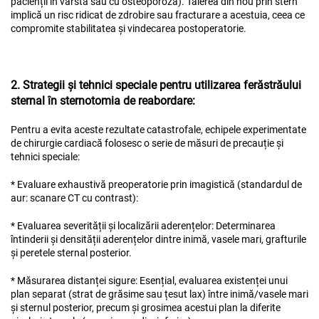
pacienții în vârstă sau cu osteoporoză). Tăierea din nou prin stern
implică un risc ridicat de zdrobire sau fracturare a acestuia, ceea ce
compromite stabilitatea și vindecarea postoperatorie.
2. Strategii și tehnici speciale pentru utilizarea ferăstrăului
sternal în sternotomia de reabordare:
Pentru a evita aceste rezultate catastrofale, echipele experimentate
de chirurgie cardiacă folosesc o serie de măsuri de precauție și
tehnici speciale:
* Evaluare exhaustivă preoperatorie prin imagistică (standardul de
aur: scanare CT cu contrast):
* Evaluarea severității și localizării aderențelor: Determinarea
întinderii și densității aderențelor dintre inimă, vasele mari, grafturile
și peretele sternal posterior.
* Măsurarea distanței sigure: Esențial, evaluarea existenței unui
plan separat (strat de grăsime sau țesut lax) între inimă/vasele mari
și sternul posterior, precum și grosimea acestui plan la diferite