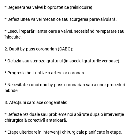
* Degenerarea valvei bioprostetice (reînlocuire).
* Defecțiunea valvei mecanice sau scurgerea paravalvulară.
* Eșecul reparării anterioare a valvei, necesitând re-reparare sau
înlocuire.
2. După by-pass coronarian (CABG):
* Ocluzia sau stenoza graftului (în special grafturile venoase).
* Progresia bolii native a arterelor coronare.
* Necesitatea unui nou by-pass coronarian sau a unor proceduri
hibride.
3. Afecțiuni cardiace congenitale:
* Defecte reziduale sau probleme noi apărute după o intervenție
chirurgicală corectivă anterioară.
* Etape ulterioare în intervenții chirurgicale planificate în etape.