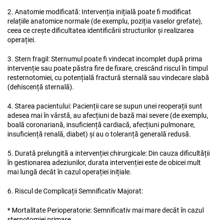
2. Anatomie modificată: Intervenția inițială poate fi modificat
relațiile anatomice normale (de exemplu, poziția vaselor grefate),
ceea ce crește dificultatea identificării structurilor și realizarea
operației.
3. Stern fragil: Sternumul poate fi vindecat incomplet după prima
intervenție sau poate păstra fire de fixare, crescând riscul în timpul
resternotomiei, cu potențială fractură sternală sau vindecare slabă
(dehiscență sternală).
4. Starea pacientului: Pacienții care se supun unei reoperații sunt
adesea mai în vârstă, au afecțiuni de bază mai severe (de exemplu,
boală coronariană, insuficiență cardiacă, afecțiuni pulmonare,
insuficiență renală, diabet) și au o toleranță generală redusă.
5. Durată prelungită a intervenției chirurgicale: Din cauza dificultății
în gestionarea adeziunilor, durata intervenției este de obicei mult
mai lungă decât în cazul operației inițiale.
6. Riscul de Complicații Semnificativ Majorat:
* Mortalitate Perioperatorie: Semnificativ mai mare decât în cazul
sternotomiei primare.