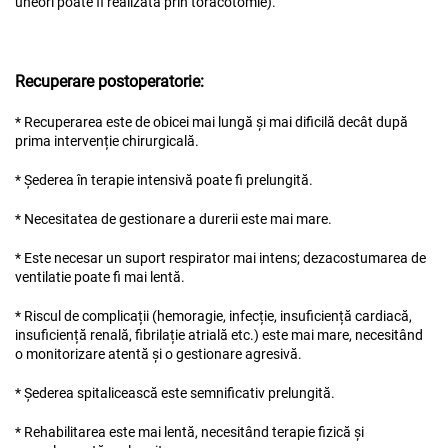
uneori poate fi realizată prin toracotomie).
Recuperare postoperatorie:
* Recuperarea este de obicei mai lungă și mai dificilă decât după
prima intervenție chirurgicală.
* Șederea în terapie intensivă poate fi prelungită.
* Necesitatea de gestionare a durerii este mai mare.
* Este necesar un suport respirator mai intens; dezacostumarea de
ventilatie poate fi mai lentă.
* Riscul de complicații (hemoragie, infecție, insuficiență cardiacă,
insuficiență renală, fibrilație atrială etc.) este mai mare, necesitând
o monitorizare atentă și o gestionare agresivă.
* Șederea spitalicească este semnificativ prelungită.
* Rehabilitarea este mai lentă, necesitând terapie fizică și