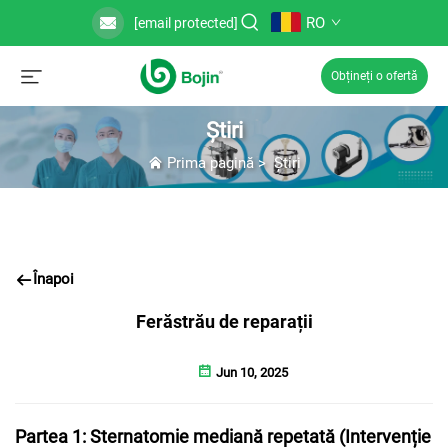
RO
[email protected]
Obțineți o ofertă
Știri
Prima pagină
>
Știri
Înapoi
Ferăstrău de reparații
Jun 10, 2025
Partea 1: Sternatomie mediană repetată (Intervenție