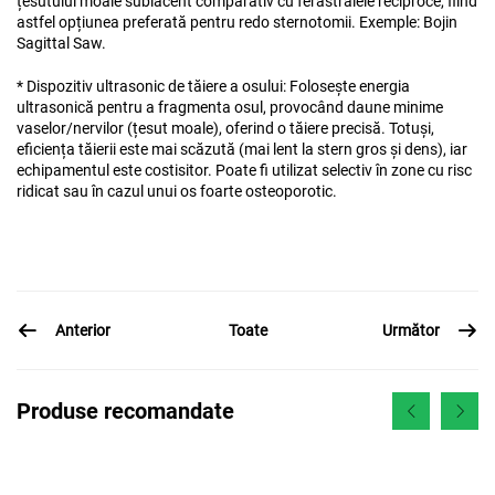
țesutului moale subiacent comparativ cu ferăstraiele reciproce, fiind
astfel opțiunea preferată pentru redo sternotomii. Exemple: Bojin
Sagittal Saw.
* Dispozitiv ultrasonic de tăiere a osului: Folosește energia
ultrasonică pentru a fragmenta osul, provocând daune minime
vaselor/nervilor (țesut moale), oferind o tăiere precisă. Totuși,
eficiența tăierii este mai scăzută (mai lent la stern gros și dens), iar
echipamentul este costisitor. Poate fi utilizat selectiv în zone cu risc
ridicat sau în cazul unui os foarte osteoporotic.
Anterior
Următor
Toate
Produse recomandate