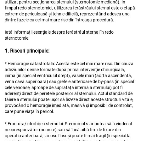
utilizat pentru secționarea sternului (sternotomie mediană). În
timpul redo sternotomiei, utilizarea ferăstrăului sternal este o etapă
extrem de periculoasă și tehnic dificilă, reprezentând adesea una
dintre fazele cu cel mai mare risc din întreaga procedură.
Iată informații esențiale despre ferăstrăul sternal în redo
sternotomie:
1. Riscuri principale:
* Hemoragie catastrofală: Acesta este cel mai mare risc. Din cauza
adeziunilor dense formate după prima intervenție chirurgicală,
inima (în special ventriculul drept), vasele mari (aorta ascendentă,
vena cavă superioară) sau grefele anterioare de by-pass (în special
cele venoase, aproape de suprafața internă a sternului) pot fi
aderenți direct de peretele posterior al sternului. Actul standard de
tăiere a sternului poate ușor să lezeze direct aceste structuri vitale,
provocând o hemoragie imediată, masivă și imposibil de controlat,
care pune viața în pericol.
* Fractura/zdrobirea sternului: Sternumul s-ar putea să fi vindecat
necorespunzător (neunire) sau să încă aibă fire de fixare din
operația anterioară, iar osul însuși poate fi mai fragil (în special la