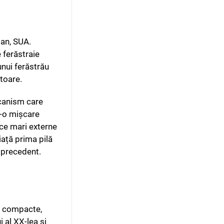
gan, SUA.
e ferăstraie
unui ferăstrău
toare.
ecanism care
r-o mișcare
ice mari externe
piață prima pilă
ă precedent.
ce compacte,
i al XX-lea și