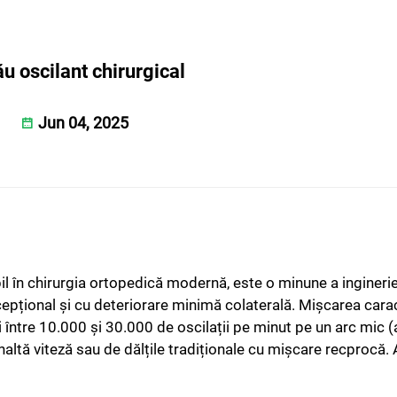
u oscilant chirurgical
Jun 04, 2025
il în chirurgia ortopedică modernă, este o minune a ingineri
cepțional și cu deteriorare minimă colaterală. Mișcarea carac
cei între 10.000 și 30.000 de oscilații pe minut pe un arc mic
naltă viteză sau de dălțile tradiționale cu mișcare recprocă.