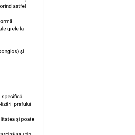
porind astfel
 formă
le grele la
spongios) și
a specifică.
izării prafului
litatea și poate
arcină sau tip