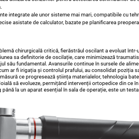
.
te integrate ale unor sisteme mai mari, compatibile cu tehn
ecise asistate de calculator, bazate pe planificarea preopera
lemă chirurgicală critică, fierăstrăul oscilant a evoluat într
cțiunea sa definitorie de oscilație, care minimizează traumat
ajul său fundamental. Avansurile continue în sursele de alime
um ar fi irigația și controlul prafului, au consolidat poziția 
măsură ce progresează știința materialelor, tehnologia bateri
ndoială să evolueze, permițând intervenții ortopedice din ce î
rg până la un aparat esențial în sala de operație, este un test