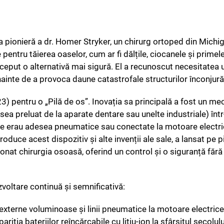
ea pionieră a dr. Homer Stryker, un chirurg ortoped din Michi
 pentru tăierea oaselor, cum ar fi dălțile, ciocanele și primel
conceput o alternativă mai sigură. El a recunoscut necesitatea 
înainte de a provoca daune catastrofale structurilor înconjură
3) pentru o „Pilă de os”. Inovația sa principală a fost un m
ea preluat de la aparate dentare sau unelte industriale) înt
dele erau adesea pneumatice sau conectate la motoare electr
 produce acest dispozitiv și alte invenții ale sale, a lansat pe 
onat chirurgia osoasă, oferind un control și o siguranță făr
ezvoltare continuă și semnificativă:
 externe voluminoase și linii pneumatice la motoare electri
iția bateriilor reîncărcabile cu litiu-ion la sfârșitul secolulu