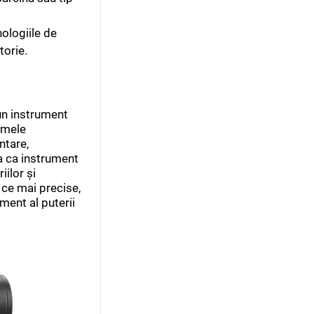
ologiile de
torie.
-un instrument
ismele
ntare,
sa ca instrument
ilor și
n ce mai precise,
ament al puterii