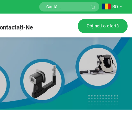
RO
Obțineți o ofertă
ontactați-Ne