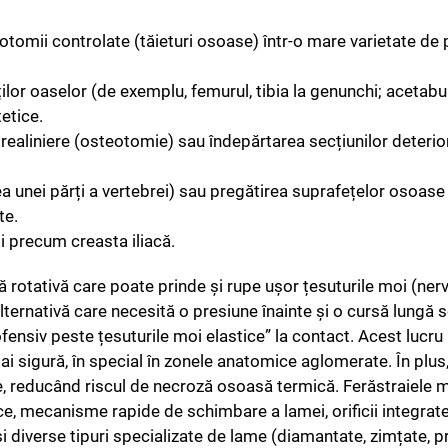
eotomii controlate (tăieturi osoase) într-o mare varietate de
ților oaselor (de exemplu, femurul, tibia la genunchi; acetabul
etice.
realiniere (osteotomie) sau îndepărtarea secțiunilor deterio
a unei părți a vertebrei) sau pregătirea suprafețelor osoase
te.
i precum creasta iliacă.
 rotativă care poate prinde și rupe ușor țesuturile moi (nerv
ernativă care necesită o presiune înainte și o cursă lungă s
nofensiv peste țesuturile moi elastice” la contact. Acest lucr
ai sigură, în special în zonele anatomice aglomerate. În plus,
e, reducând riscul de necroză osoasă termică. Ferăstraiele
 mecanisme rapide de schimbare a lamei, orificii integrate 
 diverse tipuri specializate de lame (diamantate, zimțate, pr