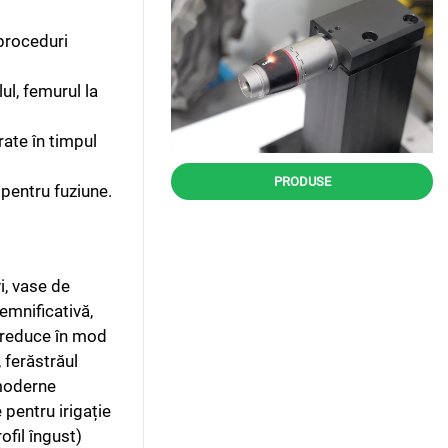
 proceduri
ul, femurul la
rate în timpul
PRODUSE
 pentru fuziune.
i, vase de
emnificativă,
u reduce în mod
 ferăstrăul
 moderne
pentru irigație
ofil îngust)