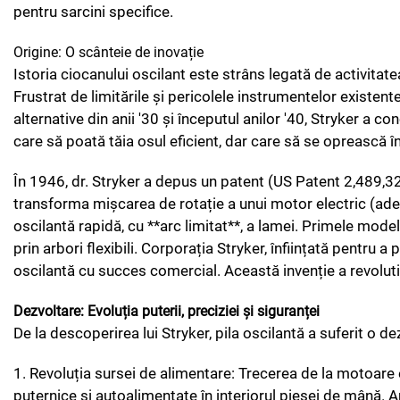
pentru sarcini specifice.
Origine: O scânteie de inovație
Istoria ciocanului oscilant este strâns legată de activitat
Frustrat de limitările și pericolele instrumentelor existente
alternative din anii '30 și începutul anilor '40, Stryker a 
care să poată tăia osul eficient, dar care să se oprească 
În 1946, dr. Stryker a depus un patent (US Patent 2,489,32
transforma mișcarea de rotație a unui motor electric (ades
oscilantă rapidă, cu **arc limitat**, a lamei. Primele mo
prin arbori flexibili. Corporația Stryker, înființată pentru a
oscilantă cu succes comercial. Această invenție a revoluti
Dezvoltare: Evoluția puterii, preciziei și siguranței
De la descoperirea lui Stryker, pila oscilantă a suferit o d
1. Revoluția sursei de alimentare: Trecerea de la motoare
puternice și autoalimentate în interiorul piesei de mână. Apar