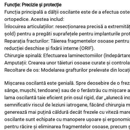
Funcție: Precizie și protecție
Funcția principală a dălții oscilante este de a efectua ost
ortopedice. Acestea includ:
Înlocuirea articulațiilor: resecționarea precisă a extremită
șold) pentru a pregăti suprafețele pentru implanturile prot
Reparația fracturilor: Tăierea fragmentelor osoase pentru 
reducției deschise și fixării interne (ORIF).
Chirurgie spinală: Efectuarea laminectomiilor (îndepărtare
Amputații: Crearea unor tăieturi osoase curate și controla
Recoltare de os: Modelarea grafturilor prelevate din locați
Mișcarea oscilantă este genială. Spre deosebire de o freză
sânge, mușchi, tendoane) sau de o ferăstrău cu mișcare alt
lama oscilantă taie eficient prin osul rigid, dar „alunecă i
semnificativ riscul de leziuni iatrogene, făcând chirurgia m
generează mai puțină căldură decât frezele cu viteză mar
oscilante sunt echipate cu manopere ușoare și ergonomice,
pentru răcire și eliminarea fragmentelor osoase, precum și