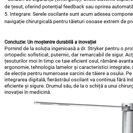
de țesut, oferind potențial feedback sau oprirea automată
5. Integrare: Serele oscilante sunt acum adesea componen
navigație chirurgicală pentru tăieturi osoase extrem de pr
Concluzie: Un moștenire durabilă a inovației
Pornind de la soluția ingenioasă a dr. Stryker pentru o prob
ortopedic sofisticat, puternic, dar remarcabil de sigur. A
țesuturilor moi în timp ce taie eficient osul, rămâne avant
ergonomie, tehnologia lamelor și caracteristici integrate, c
de elecție pentru numeroase sarcini de tăiere a osului. Pe 
integrarea digitală, fierăstrăul oscilant va continua fără î
eficiente și sigure. Drumul său, de la o schiță a unui chiru
inovației în medicină.