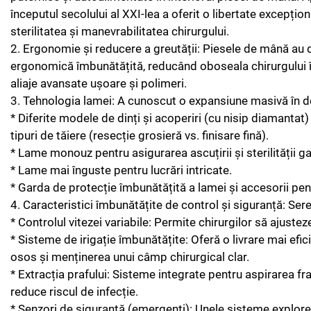
începutul secolului al XXI-lea a oferit o libertate excepțio
sterilitatea și manevrabilitatea chirurgului.
2. Ergonomie și reducere a greutății: Piesele de mână au d
ergonomică îmbunătățită, reducând oboseala chirurgului în 
aliaje avansate ușoare și polimeri.
3. Tehnologia lamei: A cunoscut o expansiune masivă în de
* Diferite modele de dinți și acoperiri (cu nisip diamantat)
tipuri de tăiere (resecție grosieră vs. finisare fină).
* Lame monouz pentru asigurarea ascuțirii și sterilității g
* Lame mai înguste pentru lucrări intricate.
* Garda de protecție îmbunătățită a lamei și accesorii pen
4. Caracteristici îmbunătățite de control și siguranță: Ser
* Controlul vitezei variabile: Permite chirurgilor să ajustez
* Sisteme de irigație îmbunătățite: Oferă o livrare mai efici
osos și menținerea unui câmp chirurgical clar.
* Extracția prafului: Sisteme integrate pentru aspirarea f
reduce riscul de infecție.
* Senzori de siguranță (emergenți): Unele sisteme explorea