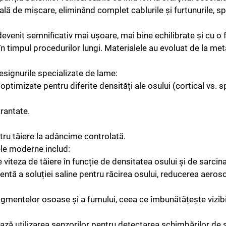
nală de mișcare, eliminând complet cablurile și furtunurile, s
evenit semnificativ mai ușoare, mai bine echilibrate și cu o
timpul procedurilor lungi. Materialele au evoluat de la meta
signurile specializate de lame:
 optimizate pentru diferite densități ale osului (cortical vs. 
arantate.
tru tăiere la adâncime controlată.
ele moderne includ:
e viteza de tăiere în funcție de densitatea osului și de sarcin
entă a soluției saline pentru răcirea osului, reducerea aerosol
ragmentelor osoase și a fumului, ceea ce îmbunătățește vizibi
ză utilizarea senzorilor pentru detectarea schimbărilor de s