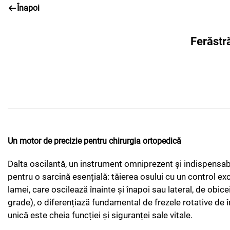
Înapoi
Ferăstră
Un motor de precizie pentru chirurgia ortopedică
Dalta oscilantă, un instrument omniprezent și indispensab
pentru o sarcină esențială: tăierea osului cu un control ex
lamei, care oscilează înainte și înapoi sau lateral, de obi
grade), o diferențiază fundamental de frezele rotative de î
unică este cheia funcției și siguranței sale vitale.