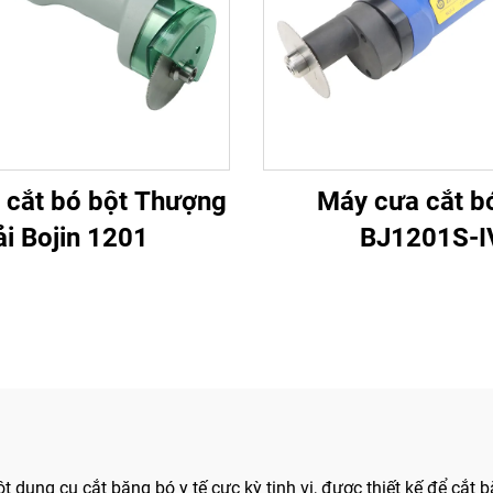
 cắt bó bột Thượng
Máy cưa cắt b
i Bojin 1201
BJ1201S-I
t dụng cụ cắt băng bó y tế cực kỳ tinh vi, được thiết kế để cắt