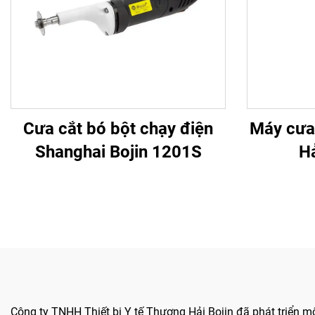
Cưa cắt bó bột chạy điện
Máy cưa
Shanghai Bojin 1201S
Hả
Công ty TNHH Thiết bị Y tế Thượng Hải Bojin đã phát triển mộ