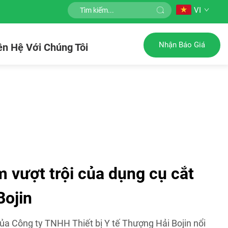
VI
Nhận Báo Giá
ên Hệ Với Chúng Tôi
 vượt trội của dụng cụ cắt
Bojin
của Công ty TNHH Thiết bị Y tế Thượng Hải Bojin nổi