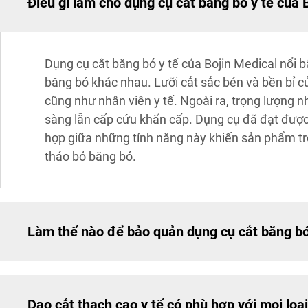
Điều gì làm cho dụng cụ cắt băng bó y tế của 
Dụng cụ cắt băng bó y tế của Bojin Medical nổi b
băng bó khác nhau. Lưỡi cắt sắc bén và bền bỉ 
cũng như nhân viên y tế. Ngoài ra, trọng lượng n
sàng lẫn cấp cứu khẩn cấp. Dụng cụ đã đạt được
hợp giữa những tính năng này khiến sản phẩm trở 
tháo bỏ băng bó.
Làm thế nào để bảo quản dụng cụ cắt băng bó
Dao cắt thạch cao y tế có phù hợp với mọi loạ