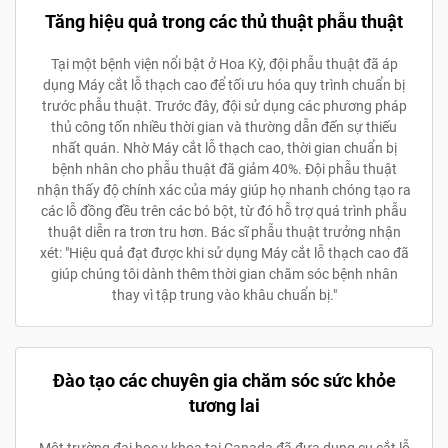
Tăng hiệu quả trong các thủ thuật phẫu thuật
Tại một bệnh viện nổi bật ở Hoa Kỳ, đội phẫu thuật đã áp
dụng Máy cắt lỗ thạch cao để tối ưu hóa quy trình chuẩn bị
trước phẫu thuật. Trước đây, đội sử dụng các phương pháp
thủ công tốn nhiều thời gian và thường dẫn đến sự thiếu
nhất quán. Nhờ Máy cắt lỗ thạch cao, thời gian chuẩn bị
bệnh nhân cho phẫu thuật đã giảm 40%. Đội phẫu thuật
nhận thấy độ chính xác của máy giúp họ nhanh chóng tạo ra
các lỗ đồng đều trên các bó bột, từ đó hỗ trợ quá trình phẫu
thuật diễn ra trơn tru hơn. Bác sĩ phẫu thuật trưởng nhận
xét: "Hiệu quả đạt được khi sử dụng Máy cắt lỗ thạch cao đã
giúp chúng tôi dành thêm thời gian chăm sóc bệnh nhân
thay vì tập trung vào khâu chuẩn bị."
Đào tạo các chuyên gia chăm sóc sức khỏe
tương lai
Một trường đại học y khoa tại Canada đã đưa dụng cụ cắt lỗ