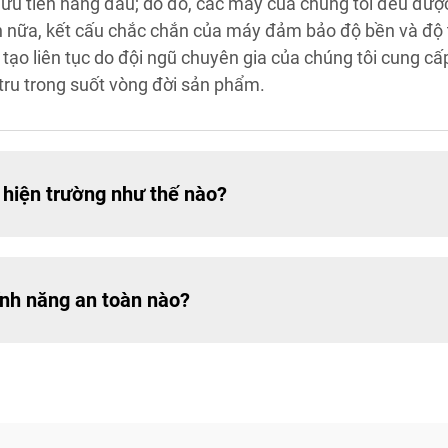
ưu tiên hàng đầu; do đó, các máy của chúng tôi đều được
n nữa, kết cấu chắc chắn của máy đảm bảo độ bền và độ t
 tạo liên tục do đội ngũ chuyên gia của chúng tôi cung cấ
tru trong suốt vòng đời sản phẩm.
i hiện trường như thế nào?
ính năng an toàn nào?