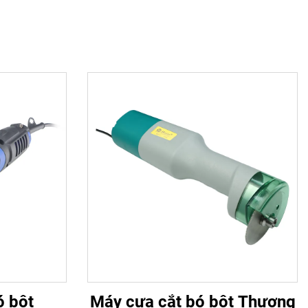
ó bột
Máy cưa cắt bó bột Thượng