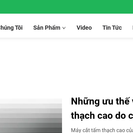
húng Tôi
Sản Phẩm
Video
Tin Tức
Những ưu thế 
thạch cao do c
Máy cắt tấm thạch cao của