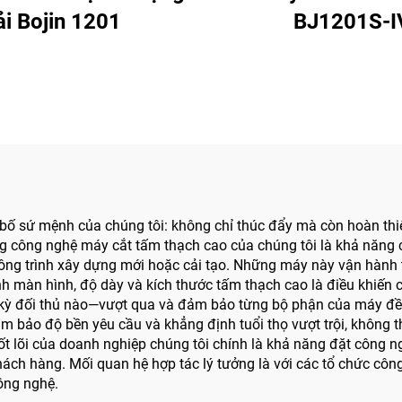
i Bojin 1201
BJ1201S-I
 bố sứ mệnh của chúng tôi: không chỉ thúc đẩy mà còn hoàn th
ng công nghệ máy cắt tấm thạch cao của chúng tôi là khả năng 
 công trình xây dựng mới hoặc cải tạo. Những máy này vận hành 
hỉnh màn hình, độ dày và kích thước tấm thạch cao là điều khiến
 kỳ đối thủ nào—vượt qua và đảm bảo từng bộ phận của máy đều 
m bảo độ bền yêu cầu và khẳng định tuổi thọ vượt trội, không 
cốt lõi của doanh nghiệp chúng tôi chính là khả năng đặt công n
ách hàng. Mối quan hệ hợp tác lý tưởng là với các tổ chức côn
ông nghệ.