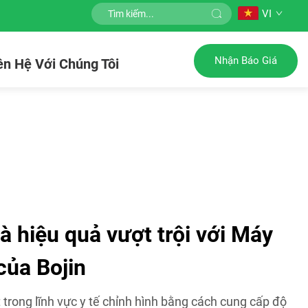
VI
Nhận Báo Giá
ên Hệ Với Chúng Tôi
à hiệu quả vượt trội với Máy
của Bojin
 trong lĩnh vực y tế chỉnh hình bằng cách cung cấp độ