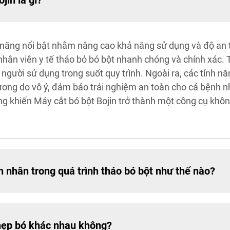
jin là gì?
ính năng nổi bật nhằm nâng cao khả năng sử dụng và độ a
nhân viên y tế tháo bỏ bó bột nhanh chóng và chính xác. 
 người sử dụng trong suốt quy trình. Ngoài ra, các tính n
ng do vô ý, đảm bảo trải nghiệm an toàn cho cả bệnh nhâ
dùng khiến Máy cắt bó bột Bojin trở thành một công cụ khô
h nhân trong quá trình tháo bó bột như thế nào?
 nẹp bó khác nhau không?