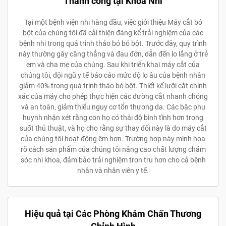
Thành công tại Khoa Nhi
Tại một bệnh viện nhi hàng đầu, việc giới thiệu Máy cắt bó
bột của chúng tôi đã cải thiện đáng kể trải nghiệm của các
bệnh nhi trong quá trình tháo bỏ bó bột. Trước đây, quy trình
này thường gây căng thẳng và đau đớn, dẫn đến lo lắng ở trẻ
em và cha mẹ của chúng. Sau khi triển khai máy cắt của
chúng tôi, đội ngũ y tế báo cáo mức độ lo âu của bệnh nhân
giảm 40% trong quá trình tháo bó bột. Thiết kế lưỡi cắt chính
xác của máy cho phép thực hiện các đường cắt nhanh chóng
và an toàn, giảm thiểu nguy cơ tổn thương da. Các bậc phụ
huynh nhận xét rằng con họ có thái độ bình tĩnh hơn trong
suốt thủ thuật, và họ cho rằng sự thay đổi này là do máy cắt
của chúng tôi hoạt động êm hơn. Trường hợp này minh họa
rõ cách sản phẩm của chúng tôi nâng cao chất lượng chăm
sóc nhi khoa, đảm bảo trải nghiệm trơn tru hơn cho cả bệnh
nhân và nhân viên y tế.
Hiệu quả tại Các Phòng Khám Chấn Thương