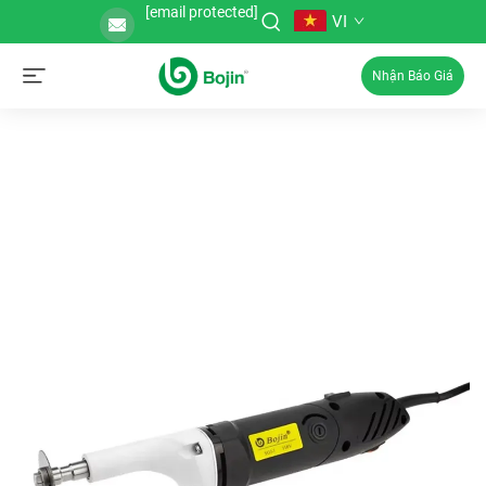
[email protected]
VI
Nhận Báo Giá