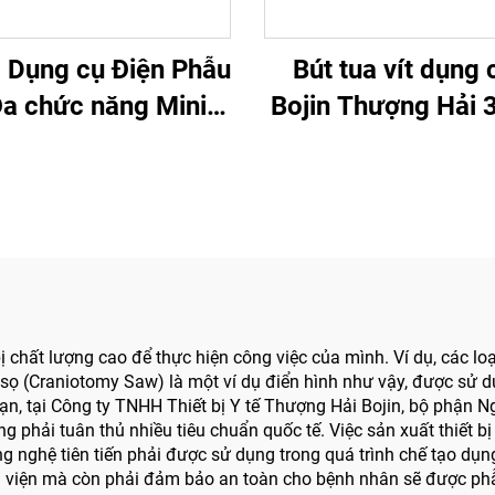
 Dụng cụ Điện Phẫu
Bút tua vít dụng 
Đa chức năng Mini
Bojin Thượng Hải 
o Cột sống và Thần
Hệ thống Phẫu thu
kinh 3600
Chân, Phẫu thuật 
3400
bị chất lượng cao để thực hiện công việc của mình. Ví dụ, các 
 (Craniotomy Saw) là một ví dụ điển hình như vậy, được sử dụng
hạn, tại Công ty TNHH Thiết bị Y tế Thượng Hải Bojin, bộ phận 
ựng phải tuân thủ nhiều tiêu chuẩn quốc tế. Việc sản xuất thiết
ng nghệ tiên tiến phải được sử dụng trong quá trình chế tạo dụ
ệnh viện mà còn phải đảm bảo an toàn cho bệnh nhân sẽ được ph