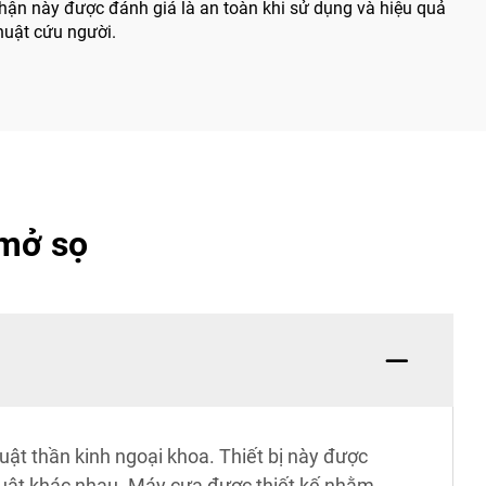
ận này được đánh giá là an toàn khi sử dụng và hiệu quả
huật cứu người.
 mở sọ
uật thần kinh ngoại khoa. Thiết bị này được
huật khác nhau. Máy cưa được thiết kế nhằm