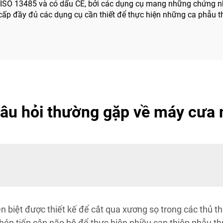
ISO 13485 và có dấu CE, bởi các dụng cụ mang những chứng nh
ấp đầy đủ các dụng cụ cần thiết để thực hiện những ca phẫu t
âu hỏi thường gặp về máy cưa
biệt được thiết kế để cắt qua xương sọ trong các thủ th
hép tiếp cận não bộ để thực hiện nhiều can thiệp phẫu t