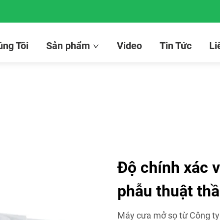
ng Tôi
Sản phẩm
Video
Tin Tức
Li
Độ chính xác v
phẫu thuật thầ
Máy cưa mở sọ từ Công ty 