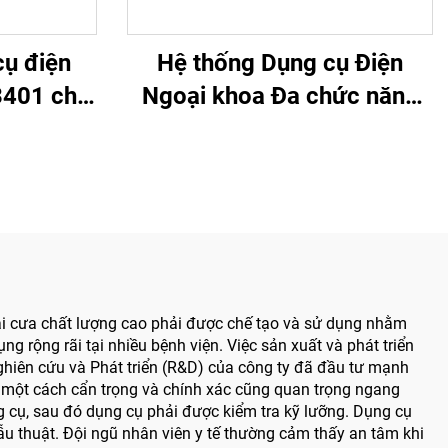
cụ điện
Hệ thống Dụng cụ Điện
3401 cho
Ngoại khoa Đa chức năng
ật Tay &
Bojin BJ6600, Máy khoan
Thần kinh
phẫu thuật tích hợp Tất cả
trong một, Máy vặn vít dùng
trong Phẫu thuật Chấn
thương & Khớp
loại cưa chất lượng cao phải được chế tạo và sử dụng nhằm
 rộng rãi tại nhiều bệnh viện. Việc sản xuất và phát triển
Nghiên cứu và Phát triển (R&D) của công ty đã đầu tư mạnh
 bị một cách cẩn trọng và chính xác cũng quan trọng ngang
ng cụ, sau đó dụng cụ phải được kiểm tra kỹ lưỡng. Dụng cụ
ẫu thuật. Đội ngũ nhân viên y tế thường cảm thấy an tâm khi