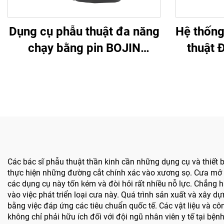
Dụng cụ phẫu thuật đa năng
Hệ thống
chạy bằng pin BOJIN
thuật 
SYSTEM 5600 dùng trong
Bojin ch
phẫu thuật xương
Các bác sĩ phẫu thuật thần kinh cần những dụng cụ và thiết 
thực hiện những đường cắt chính xác vào xương sọ. Cưa mở sọ
các dụng cụ này tốn kém và đòi hỏi rất nhiều nỗ lực. Chẳng 
vào việc phát triển loại cưa này. Quá trình sản xuất và xây d
bằng việc đáp ứng các tiêu chuẩn quốc tế. Các vật liệu và cô
không chỉ phải hữu ích đối với đội ngũ nhân viên y tế tại b