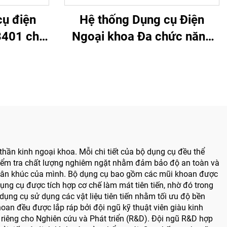
cụ điện
Hệ thống Dụng cụ Điện
3401 cho
Ngoại khoa Đa chức năng
ật Tay &
Bojin BJ6600, Máy khoan
Thần kinh
phẫu thuật tích hợp Tất cả
trong một, Máy vặn vít dùng
trong Phẫu thuật Chấn
thương & Khớp
thần kinh ngoại khoa. Mỗi chi tiết của bộ dụng cụ đều thể
 kiểm tra chất lượng nghiêm ngặt nhằm đảm bảo độ an toàn và
 phân khúc của mình. Bộ dụng cụ bao gồm các mũi khoan được
ng cụ được tích hợp cơ chế làm mát tiên tiến, nhờ đó trong
ụng cụ sử dụng các vật liệu tiên tiến nhằm tối ưu độ bền
oan đều được lắp ráp bởi đội ngũ kỹ thuật viên giàu kinh
riêng cho Nghiên cứu và Phát triển (R&D). Đội ngũ R&D hợp