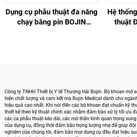
Dụng cụ phẫu thuật đa năng
Hệ thống
chạy bằng pin BOJIN
thuật 
SYSTEM 5600 dùng trong
Bojin ch
phẫu thuật xương
Công ty TNHH Thiết bị Y tế Thượng Hải Bojin. Bộ khoan mở sọ 
hiện chất lượng và cam kết mà Bojin Medical dành cho ngành
hiệu quả cao nhất. Khi nói đến các bộ khoan đạt chuẩn kỹ 
thiết kế theo kỹ thuật chính xác nhằm đảm bảo xử lý tối ưu 
các ca phẫu thuật kéo dài, các mô thần kinh quan trọng xung
của dụng cụ, đồng thời đảm bảo trọng lượng nhẹ để giúp đội 
nghiệm của chúng tôi, đảm bảo mọi dụng cụ đều đạt hiệu suấ