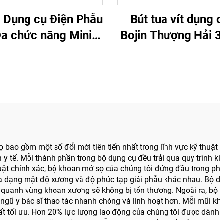
 Dụng cụ Điện Phẫu
Bút tua vít dụng 
Đa chức năng Mini
Bojin Thượng Hải 
o Cột sống và Thần
Hệ thống Phẫu thu
kinh 3600
Chân, Phẫu thuật 
3400
bao gồm một số đổi mới tiên tiến nhất trong lĩnh vực kỹ thuật 
 y tế. Mỗi thành phần trong bộ dụng cụ đều trải qua quy trình
thuật chính xác, bộ khoan mở sọ của chúng tôi đứng đầu trong
đa dạng mật độ xương và độ phức tạp giải phẫu khác nhau. Bộ dụ
 quanh vùng khoan xương sẽ không bị tổn thương. Ngoài ra, bộ d
ngũ y bác sĩ thao tác nhanh chóng và linh hoạt hơn. Mỗi mũi kh
t tối ưu. Hơn 20% lực lượng lao động của chúng tôi được dành 