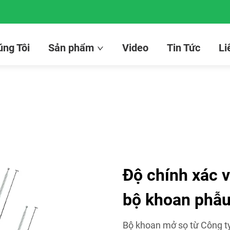
ng Tôi
Sản phẩm
Video
Tin Tức
Li
Độ chính xác v
bộ khoan phẫu
Bộ khoan mở sọ từ Công t