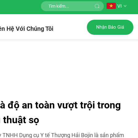
VI
Nhận Báo Giá
ên Hệ Với Chúng Tôi
à độ an toàn vượt trội trong
 thuật sọ
y TNHH Dụng cụ Y tế Thượng Hải Bojin là sản phẩm