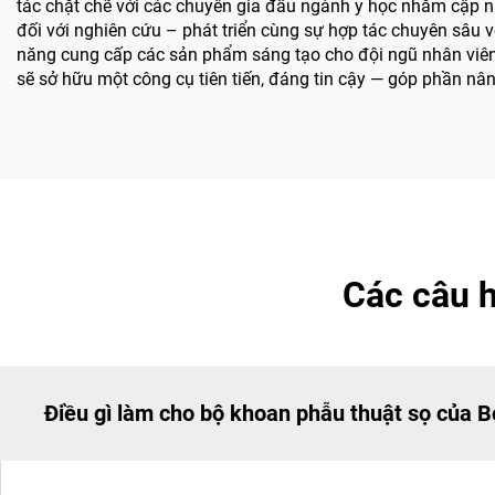
tác chặt chẽ với các chuyên gia đầu ngành y học nhằm cập nh
đối với nghiên cứu – phát triển cùng sự hợp tác chuyên sâu vớ
năng cung cấp các sản phẩm sáng tạo cho đội ngũ nhân viên y
sẽ sở hữu một công cụ tiên tiến, đáng tin cậy — góp phần nâ
Các câu h
Điều gì làm cho bộ khoan phẫu thuật sọ của Bo