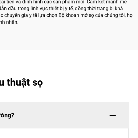
i cải tiến và định hình các sản phẩm mới. Cam kết mạnh mẽ
 đầu trong lĩnh vực thiết bị y tế, đồng thời trang bị khả
ác chuyên gia y tế lựa chọn Bộ khoan mở sọ của chúng tôi, họ
ệnh nhân.
u thuật sọ
rường?