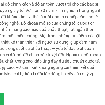
i độ chính xác và độ an toàn vượt trội cho các bác sĩ
huyên gia y tế. Với hơn 30 năm kinh nghiệm trong ngành
l đã khẳng định vị thế là một doanh nghiệp công nghệ
 công nghệ. Bộ khoan mở sọ của chúng tôi được tích
n nhằm nâng cao hiệu quả phẫu thuật, rút ngắn thời
iảm thiểu biến chứng. Một trong những ưu điểm nổi bật
 thiết kế thân thiện với người sử dụng, giúp cầm nắm
 ưu trong suốt ca phẫu thuật — yếu tố đặc biệt quan
inh vi đòi hỏi độ chính xác tuyệt đối. Ngoài ra, bộ khoan
iệu chất lượng cao, đáp ứng đầy đủ tiêu chuẩn quốc tế,
cậy cao. Với cam kết không ngừng cải thiện kết quả
in Medical tự hào là đối tác đáng tin cậy của quý vị