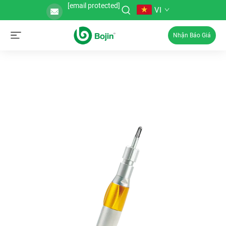
[email protected]
VI
Nhận Báo Giá