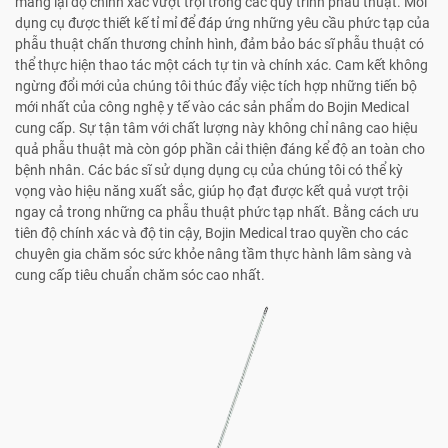
mang lại độ chính xác vượt trội trong các quy trình phẫu thuật. Mỗi
dụng cụ được thiết kế tỉ mỉ để đáp ứng những yêu cầu phức tạp của
phẫu thuật chấn thương chỉnh hình, đảm bảo bác sĩ phẫu thuật có
thể thực hiện thao tác một cách tự tin và chính xác. Cam kết không
ngừng đổi mới của chúng tôi thúc đẩy việc tích hợp những tiến bộ
mới nhất của công nghệ y tế vào các sản phẩm do Bojin Medical
cung cấp. Sự tận tâm với chất lượng này không chỉ nâng cao hiệu
quả phẫu thuật mà còn góp phần cải thiện đáng kể độ an toàn cho
bệnh nhân. Các bác sĩ sử dụng dụng cụ của chúng tôi có thể kỳ
vọng vào hiệu năng xuất sắc, giúp họ đạt được kết quả vượt trội
ngay cả trong những ca phẫu thuật phức tạp nhất. Bằng cách ưu
tiên độ chính xác và độ tin cậy, Bojin Medical trao quyền cho các
chuyên gia chăm sóc sức khỏe nâng tầm thực hành lâm sàng và
cung cấp tiêu chuẩn chăm sóc cao nhất.