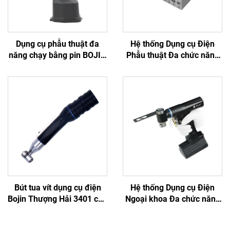
Dụng cụ phẫu thuật đa
Hệ thống Dụng cụ Điện
năng chạy bằng pin BOJIN
Phẫu thuật Đa chức năng
SYSTEM 5600 dùng trong
Mini Bojin cho Cột sống và
phẫu thuật xương
Thần kinh 3600
Bút tua vít dụng cụ điện
Hệ thống Dụng cụ Điện
Bojin Thượng Hải 3401 cho
Ngoại khoa Đa chức năng
Hệ thống Phẫu thuật Tay &
Bojin BJ6600, Máy khoan
Chân, Phẫu thuật Thần
phẫu thuật tích hợp Tất cả