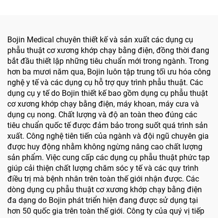
kinh 3400
trong một, Máy vặn vít
dùng trong Phẫu thuật
Chấn thương & Khớp
Bojin Medical chuyên thiết kế và sản xuất các dụng cụ
phẫu thuật cơ xương khớp chạy bằng điện, đồng thời đang
bắt đầu thiết lập những tiêu chuẩn mới trong ngành. Trong
hơn ba mươi năm qua, Bojin luôn tập trung tối ưu hóa công
nghệ y tế và các dụng cụ hỗ trợ quy trình phẫu thuật. Các
dụng cụ y tế do Bojin thiết kế bao gồm dụng cụ phẫu thuật
cơ xương khớp chạy bằng điện, máy khoan, máy cưa và
dụng cụ nong. Chất lượng và độ an toàn theo đúng các
tiêu chuẩn quốc tế được đảm bảo trong suốt quá trình sản
xuất. Công nghệ tiên tiến của ngành và đội ngũ chuyên gia
được huy động nhằm không ngừng nâng cao chất lượng
sản phẩm. Việc cung cấp các dụng cụ phẫu thuật phức tạp
giúp cải thiện chất lượng chăm sóc y tế và các quy trình
điều trị mà bệnh nhân trên toàn thế giới nhận được. Các
dòng dụng cụ phẫu thuật cơ xương khớp chạy bằng điện
đa dạng do Bojin phát triển hiện đang được sử dụng tại
hơn 50 quốc gia trên toàn thế giới. Công ty của quý vị tiếp