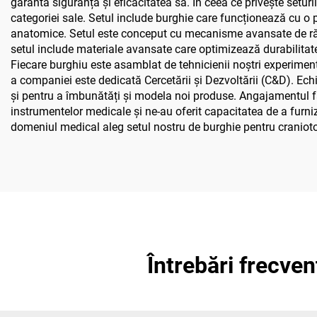
garanta siguranța și eficacitatea sa. În ceea ce privește seturi
categoriei sale. Setul include burghie care funcționează cu o p
anatomice. Setul este conceput cu mecanisme avansate de răcire, 
setul include materiale avansate care optimizează durabilitate
Fiecare burghiu este asamblat de tehnicienii noștri experimen
a companiei este dedicată Cercetării și Dezvoltării (C&D). Ec
și pentru a îmbunătăți și modela noi produse. Angajamentul fa
instrumentelor medicale și ne-au oferit capacitatea de a furniz
domeniul medical aleg setul nostru de burghie pentru craniotom
Întrebări frecve