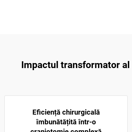
Impactul transformator al 
Eficiență chirurgicală
îmbunătățită într-o
craniotomie complexă