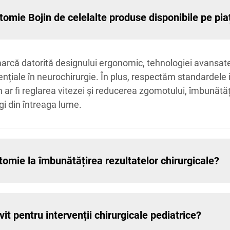
tomie Bojin de celelalte produse disponibile pe pia
rcă datorită designului ergonomic, tehnologiei avansate ș
nțiale în neurochirurgie. În plus, respectăm standardele 
um ar fi reglarea vitezei și reducerea zgomotului, îmbunătăț
gi din întreaga lume.
tomie la îmbunătățirea rezultatelor chirurgicale?
it pentru intervenții chirurgicale pediatrice?