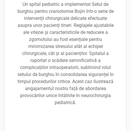
Un spital pediatric a implementat Setul de
burghiu pentru craniotomie Bojin într-o serie de
intervenții chirurgicale delicate efectuate
asupra unor pacienți tineri. Reglajele ajustabile
ale vitezei și caracteristicile de reducere a
zgomotului au fost esențiale pentru
minimizarea stresului atât al echipei
chirurgicale, cât și al pacienților. Spitalul a
raportat o scădere semnificativă a
complicațiilor intraoperatorii, subliniind rolul
setului de burghiu în consolidarea siguranței în
timpul procedurilor critice. Acest caz ilustrează
angajamentul nostru față de abordarea
provocărilor unice întâlnite în neurochirurgia
pediatrică.