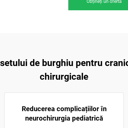
Obțineți un ofertă
setului de burghiu pentru crani
chirurgicale
Reducerea complicațiilor în
neurochirurgia pediatrică