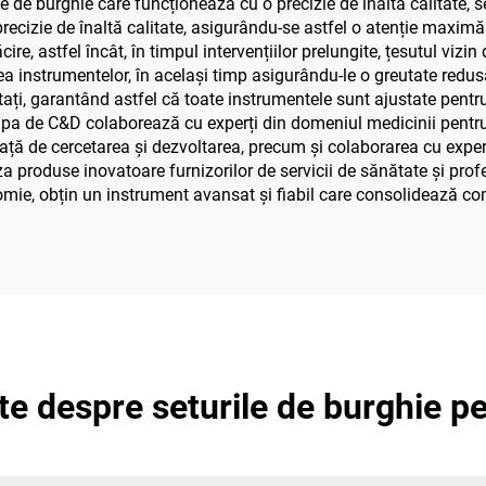
le de burghie care funcționează cu o precizie de înaltă calitate, 
recizie de înaltă calitate, asigurându-se astfel o atenție maximă
astfel încât, în timpul intervențiilor prelungite, țesutul vizin d
a instrumentelor, în același timp asigurându-le o greutate redus
tați, garantând astfel că toate instrumentele sunt ajustate pen
hipa de C&D colaborează cu experți din domeniul medicinii pentru
ță de cercetarea și dezvoltarea, precum și colaborarea cu experț
a produse inovatoare furnizorilor de servicii de sănătate și profe
ie, obțin un instrument avansat și fiabil care consolidează comp
nte despre seturile de burghie p