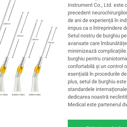
Instrument Co., Ltd. este c
precedent neurochirurgilor
de ani de experiență în in
impus ca o întreprindere d
Setul nostru de burghiu pe
avansate care îmbunătățesc 
minimizează complicațiile.
burghiu pentru craniotomi
confortabilă și un control 
esențială în procedurile d
plus, setul de burghiu este
standardele internaționale,
dedicarea noastră neclintit
Medical este partenerul dvs