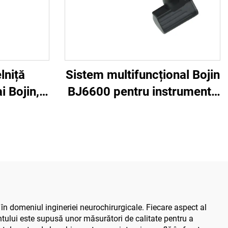
lniță
Sistem multifuncțional Bojin
i Bojin,
BJ6600 pentru instrumente
entru
ortopedice, aparat
rgie de
chirurgical universal pentru
hirurgie
găurit, tăiat și strâns
lă 3400
șuruburi, pentru chirurgie
traumatică și articulară
în domeniul ingineriei neurochirurgicale. Fiecare aspect al
ntului este supusă unor măsurători de calitate pentru a