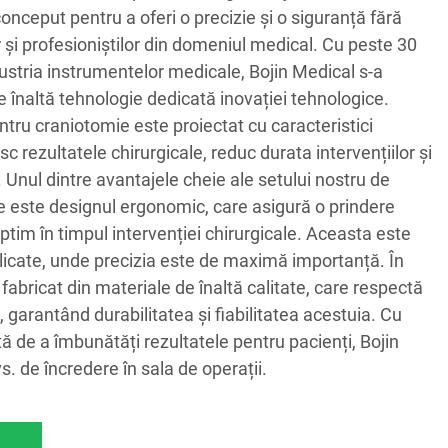
onceput pentru a oferi o precizie și o siguranță fără
 și profesioniștilor din domeniul medical. Cu peste 30
dustria instrumentelor medicale, Bojin Medical s-a
e înaltă tehnologie dedicată inovației tehnologice.
ntru craniotomie este proiectat cu caracteristici
rezultatele chirurgicale, reduc durata intervențiilor și
 Unul dintre avantajele cheie ale setului nostru de
e este designul ergonomic, care asigură o prindere
optim în timpul intervenției chirurgicale. Aceasta este
elicate, unde precizia este de maximă importanță. În
 fabricat din materiale de înaltă calitate, care respectă
 garantând durabilitatea și fiabilitatea acestuia. Cu
ă de a îmbunătăți rezultatele pentru pacienți, Bojin
. de încredere în sala de operații.