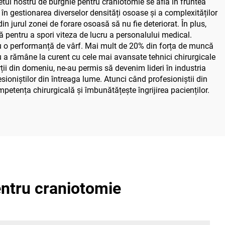
setul nostru de burghie pentru craniotomie se află în fruntea
 în gestionarea diverselor densități osoase și a complexităților
in jurul zonei de forare osoasă să nu fie deteriorat. În plus,
ă pentru a spori viteza de lucru a personalului medical.
tru o performanță de vârf. Mai mult de 20% din forța de muncă
 a rămâne la curent cu cele mai avansate tehnici chirurgicale
ii din domeniu, ne-au permis să devenim lideri în industria
sioniștilor din întreaga lume. Atunci când profesioniștii din
etența chirurgicală și îmbunătățește îngrijirea pacienților.
entru craniotomie