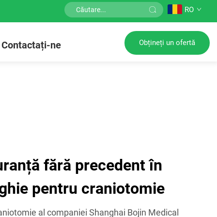
RO
Obțineți un ofertă
Contactați-ne
guranță fără precedent în
rghie pentru craniotomie
raniotomie al companiei Shanghai Bojin Medical