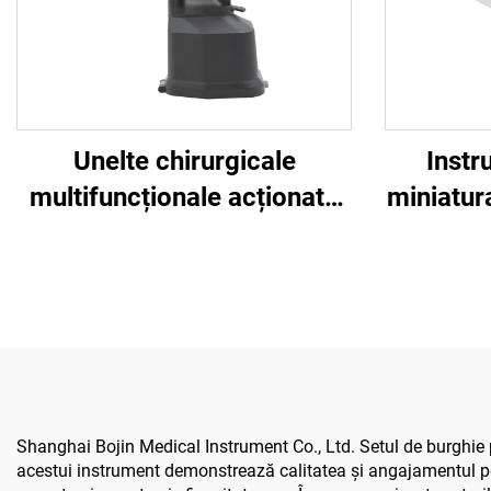
Unelte chirurgicale
Instr
multifuncționale acționate
miniatur
de baterie BOJIN SYSTEM
Bojin
5600 pentru chirurgia
neuro-
osoasă
Shanghai Bojin Medical Instrument Co., Ltd. Setul de burghie p
acestui instrument demonstrează calitatea și angajamentul pe 