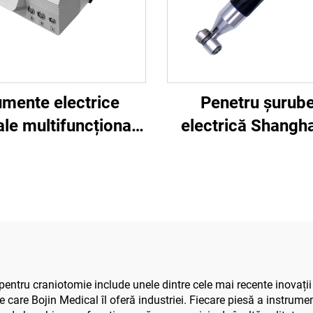
umente electrice
Penetru șurube
ale multifuncționale
electrică Shangha
 pentru chirurgie
model 3401, p
spinală, sistem de
sistemul de chiru
putere 3600
mână și picior, c
neurochirurgica
entru craniotomie include unele dintre cele mai recente inovații 
care Bojin Medical îl oferă industriei. Fiecare piesă a instrume