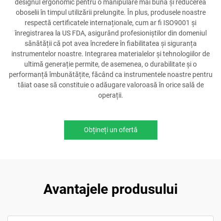
designul ergonomic pentru o manipulare mai bună și reducerea
oboselii în timpul utilizării prelungite. În plus, produsele noastre
respectă certificatele internaționale, cum ar fi ISO9001 și
înregistrarea la US FDA, asigurând profesioniștilor din domeniul
sănătății că pot avea încredere în fiabilitatea și siguranța
instrumentelor noastre. Integrarea materialelor și tehnologiilor de
ultimă generație permite, de asemenea, o durabilitate și o
performanță îmbunătățite, făcând ca instrumentele noastre pentru
tăiat oase să constituie o adăugare valoroasă în orice sală de
operații.
Obțineți un ofertă
Avantajele produsului