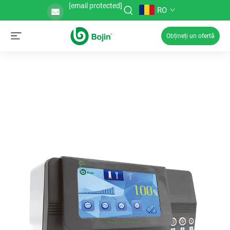
[email protected]
RO
Obțineți un ofertă