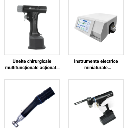
Unelte chirurgicale
Instrumente electrice
multifuncționale acționate
miniaturale
de baterie BOJIN SYSTEM
multifuncționale Bojin
5600 pentru chirurgia
pentru chirurgie neuro-
osoasă
spinală, sistem de putere
3600