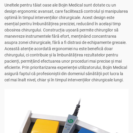
Uneltele pentru tăiat oase ale Bojin Medical sunt dotate cu un
design ergonomic avansat, care facilitează controlul și manipularea
optimă în timpul intervențiilor chirurgicale. Acest design este
esențial pentru îmbunătățirea preciziei, reducând în același timp
obosirea chirurgului. Construcția ușoară permite chirurgilor să
manevreze instrumentele fără efort, menținând concentrarea
asupra zonei chirurgicale, fără a fi distrasi de echipamente greoaie.
Această atenție acordată ergonomiei nu este benefică doar
chirurgului, ci contribuie și la îmbunătățirea rezultatelor pentru
pacienți, permițând efectuarea unor proceduri mai precise și mai
eficiente. Prin prioritarizarea experienței utilizatorului, Bojin Medical
asigură faptul că profesioniștii din domeniul sănătății pot lucra la
cel mai înalt nivel, chiar și în timpul intervențiilor chirurgicale lungi.