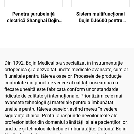
Penetru șurubelniță
Sistem multifuncțional
electrică Shanghai Bojin,
Bojin BJ6600 pentru
model 3401, pentru
instrumente ortopedice,
sistemul de chirurgie de
aparat chirurgical
mână și picior, chirurgie
universal pentru găurit,
neurochirurgicală 3400
tăiat și strâns șuruburi,
pentru chirurgie
traumatică și articulară
Din 1992, Bojin Medical s-a specializat în instrumentație
ortopedică și a dezvoltat unelte medicale avansate, cum ar
fi uneltele pentru tăierea oaselor. Procesele de producție
controlate din punct de vedere al calității înseamnă că
fiecare unealtă este fabricată conform unor standarde
ridicate de calitate și internaționale. Prioritizăm cele mai
avansate tehnologii și materiale pentru a îmbunătăți
uneltele pentru tăierea oaselor, având mereu în vedere
siguranța clinică. Pentru a răspunde nevoilor reale ale
profesioniștilor din domeniul sănătății și ale pacienților lor,
uneltele și tehnologiile trebuie îmbunătățite. Datorită Bojin