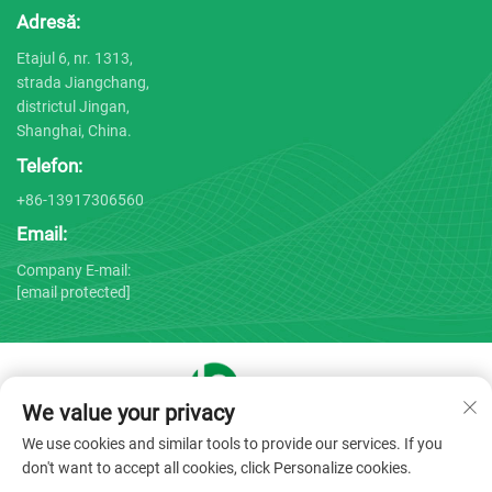
Adresă:
Etajul 6, nr. 1313,
strada Jiangchang,
districtul Jingan,
Shanghai, China.
Telefon:
+86-13917306560
Email:
Company E-mail:
[email protected]
We value your privacy
Drepturi de autor © 2025 de către Shanghai Bojin Medical
We use cookies and similar tools to provide our services. If you
Instrument Co., Ltd. -
Politica de confidențialitate
don't want to accept all cookies, click Personalize cookies.