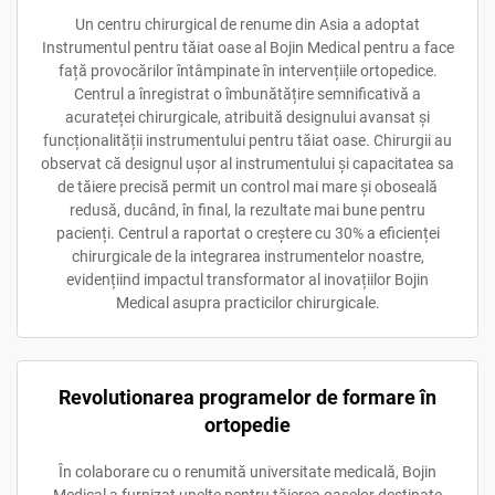
Un centru chirurgical de renume din Asia a adoptat
Instrumentul pentru tăiat oase al Bojin Medical pentru a face
față provocărilor întâmpinate în intervențiile ortopedice.
Centrul a înregistrat o îmbunătățire semnificativă a
acurateței chirurgicale, atribuită designului avansat și
funcționalității instrumentului pentru tăiat oase. Chirurgii au
observat că designul ușor al instrumentului și capacitatea sa
de tăiere precisă permit un control mai mare și oboseală
redusă, ducând, în final, la rezultate mai bune pentru
pacienți. Centrul a raportat o creștere cu 30% a eficienței
chirurgicale de la integrarea instrumentelor noastre,
evidențiind impactul transformator al inovațiilor Bojin
Medical asupra practicilor chirurgicale.
Revolutionarea programelor de formare în
ortopedie
În colaborare cu o renumită universitate medicală, Bojin
Medical a furnizat unelte pentru tăierea oaselor destinate