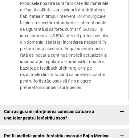
Produsele noastre sunt fabricate din materiale
de înaltă calitate, care asigură durabilitatea și
fiabilitatea în timpul intervențiilor chirurgicale.
În plus, respectăm standardele internaționale
de siguranță și calitate, cum ar fi ISO9001 și
înregistrarea la US FDA, oferind profesioniștilor
din domeniul sănătății încrederea necesară în
performanța acestora. Angajamentul nostru
față de inovația continuă implică actualizări și
îmbunătățiri regulate ale produselor noastre,
bazate pe feedback-ul chirurgilor și pe
rezultatele clinice, făcând ca uneltele noastre
pentru ferăstrău osos să fie o alegere
preferată în domeniul ortopediei.
Cum asigurăm întreținerea corespunzătoare a
uneltelor pentru ferăstrău osos?
Pot fi uneltele pentru ferăstrău osos ale Bojin Medical