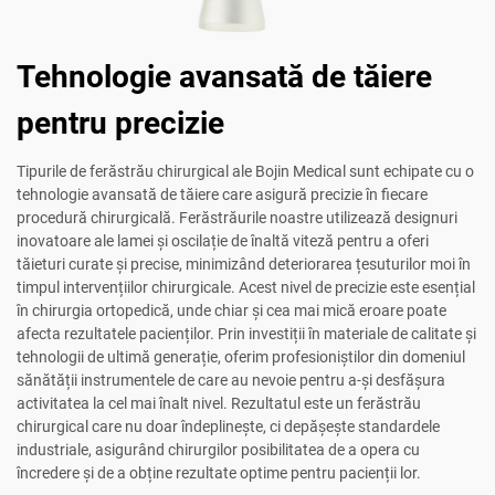
Tehnologie avansată de tăiere
pentru precizie
Tipurile de ferăstrău chirurgical ale Bojin Medical sunt echipate cu o
tehnologie avansată de tăiere care asigură precizie în fiecare
procedură chirurgicală. Ferăstrăurile noastre utilizează designuri
inovatoare ale lamei și oscilație de înaltă viteză pentru a oferi
tăieturi curate și precise, minimizând deteriorarea țesuturilor moi în
timpul intervențiilor chirurgicale. Acest nivel de precizie este esențial
în chirurgia ortopedică, unde chiar și cea mai mică eroare poate
afecta rezultatele pacienților. Prin investiții în materiale de calitate și
tehnologii de ultimă generație, oferim profesioniștilor din domeniul
sănătății instrumentele de care au nevoie pentru a-și desfășura
activitatea la cel mai înalt nivel. Rezultatul este un ferăstrău
chirurgical care nu doar îndeplinește, ci depășește standardele
industriale, asigurând chirurgilor posibilitatea de a opera cu
încredere și de a obține rezultate optime pentru pacienții lor.