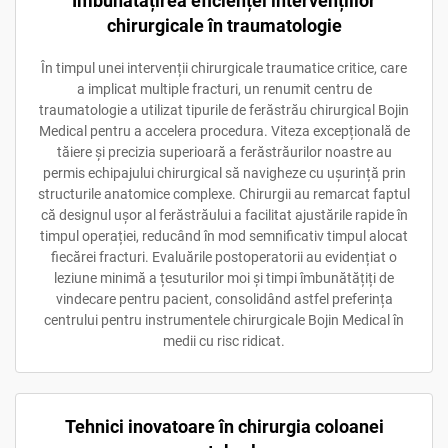
Îmbunătățirea eficienței intervențiilor
chirurgicale în traumatologie
În timpul unei intervenții chirurgicale traumatice critice, care
a implicat multiple fracturi, un renumit centru de
traumatologie a utilizat tipurile de ferăstrău chirurgical Bojin
Medical pentru a accelera procedura. Viteza excepțională de
tăiere și precizia superioară a ferăstrăurilor noastre au
permis echipajului chirurgical să navigheze cu ușurință prin
structurile anatomice complexe. Chirurgii au remarcat faptul
că designul ușor al ferăstrăului a facilitat ajustările rapide în
timpul operației, reducând în mod semnificativ timpul alocat
fiecărei fracturi. Evaluările postoperatorii au evidențiat o
leziune minimă a țesuturilor moi și timpi îmbunătățiți de
vindecare pentru pacient, consolidând astfel preferința
centrului pentru instrumentele chirurgicale Bojin Medical în
medii cu risc ridicat.
Tehnici inovatoare în chirurgia coloanei