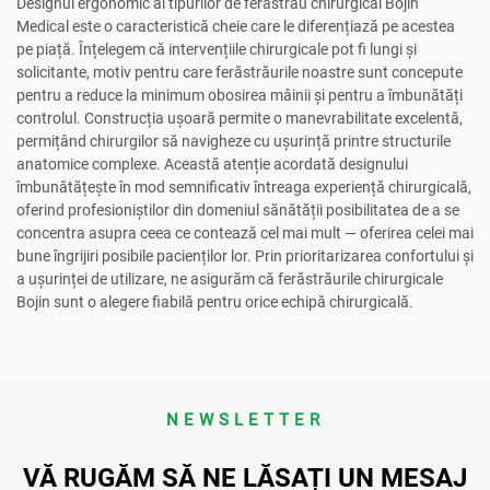
Designul ergonomic al tipurilor de ferăstrău chirurgical Bojin
Medical este o caracteristică cheie care le diferențiază pe acestea
pe piață. Înțelegem că intervențiile chirurgicale pot fi lungi și
solicitante, motiv pentru care ferăstrăurile noastre sunt concepute
pentru a reduce la minimum obosirea mâinii și pentru a îmbunătăți
controlul. Construcția ușoară permite o manevrabilitate excelentă,
permițând chirurgilor să navigheze cu ușurință printre structurile
anatomice complexe. Această atenție acordată designului
îmbunătățește în mod semnificativ întreaga experiență chirurgicală,
oferind profesioniștilor din domeniul sănătății posibilitatea de a se
concentra asupra ceea ce contează cel mai mult — oferirea celei mai
bune îngrijiri posibile pacienților lor. Prin prioritarizarea confortului și
a ușurinței de utilizare, ne asigurăm că ferăstrăurile chirurgicale
Bojin sunt o alegere fiabilă pentru orice echipă chirurgicală.
NEWSLETTER
VĂ RUGĂM SĂ NE LĂSAȚI UN MESAJ