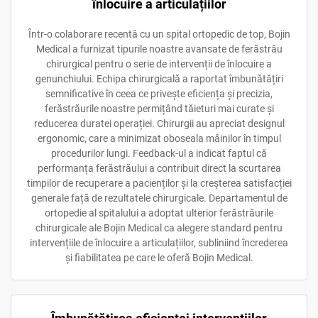
înlocuire a articulațiilor
Într-o colaborare recentă cu un spital ortopedic de top, Bojin
Medical a furnizat tipurile noastre avansate de ferăstrău
chirurgical pentru o serie de intervenții de înlocuire a
genunchiului. Echipa chirurgicală a raportat îmbunătățiri
semnificative în ceea ce privește eficiența și precizia,
ferăstrăurile noastre permițând tăieturi mai curate și
reducerea duratei operației. Chirurgii au apreciat designul
ergonomic, care a minimizat oboseala mâinilor în timpul
procedurilor lungi. Feedback-ul a indicat faptul că
performanța ferăstrăului a contribuit direct la scurtarea
timpilor de recuperare a pacienților și la creșterea satisfacției
generale față de rezultatele chirurgicale. Departamentul de
ortopedie al spitalului a adoptat ulterior ferăstrăurile
chirurgicale ale Bojin Medical ca alegere standard pentru
intervențiile de înlocuire a articulațiilor, subliniind încrederea
și fiabilitatea pe care le oferă Bojin Medical.