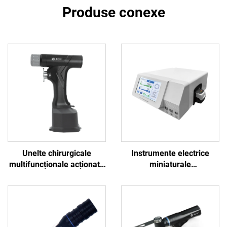
Produse conexe
Unelte chirurgicale
Instrumente electrice
multifuncționale acționate
miniaturale
de baterie BOJIN SYSTEM
multifuncționale Bojin
5600 pentru chirurgia
pentru chirurgie neuro-
osoasă
spinală, sistem de putere
3600