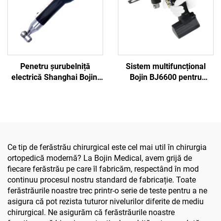
Penetru șurubelniță
Sistem multifuncțional
electrică Shanghai Bojin,
Bojin BJ6600 pentru
model 3401, pentru
instrumente ortopedice,
sistemul de chirurgie de
aparat chirurgical
mână și picior, chirurgie
universal pentru găurit,
neurochirurgicală 3400
tăiat și strâns șuruburi,
pentru chirurgie
traumatică și articulară
Ce tip de ferăstrău chirurgical este cel mai util în chirurgia
ortopedică modernă? La Bojin Medical, avem grijă de
fiecare ferăstrău pe care îl fabricăm, respectând în mod
continuu procesul nostru standard de fabricație. Toate
ferăstrăurile noastre trec printr-o serie de teste pentru a ne
asigura că pot rezista tuturor nivelurilor diferite de mediu
chirurgical. Ne asigurăm că ferăstrăurile noastre