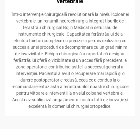
vertebrale
Într-o intervenție chirurgicală revoluționară la nivelul coloanei
vertebrale, un renumit neurochirurg a integrat tipurile de
ferăstrău chirurgical Bojin Medical în setul său de
instrumente chirurgicale. Capacitatea ferăstrăului de a
efectua tăieturi complexe cu precizie a permis realizarea cu
succes a unei proceduri de decomprimare cu un grad minim
de invazivitate. Echipa chirurgicală a raportat că designul
ferăstrăului oferă o vizibilitate și un acces fără precedent la
zona operatorie, contribuind astfel la succesul general al
intervenției. Pacientul a avut o recuperare mai rapidă și o
durere postoperatorie redusă, ceea ce a condus la o
recomandare entuziastă a ferăstrăurilor noastre chirurgicale
pentru viitoarele intervenții la nivelul coloanei vertebrale.
Acest caz subliniază angajamentul nostru față de inovație și
excelentă în domeniul chirurgiei ortopedice.