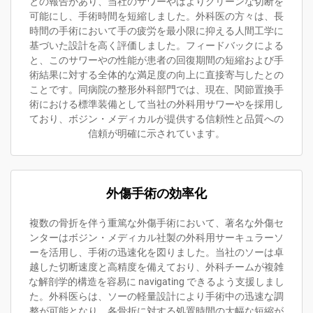
との報告があり、当社のサワーやはよりクリーンな切断を
可能にし、手術時間を短縮しました。外科医の方々は、長
時間の手術において手の疲労を最小限に抑える人間工学に
基づいた設計を高く評価しました。フィードバックによる
と、このサワーやの性能が患者の回復期間の短縮および手
術結果に対する全体的な満足度の向上に直接寄与したとの
ことです。同病院の整形外科部門では、現在、関節置換手
術における標準装備として当社の外科用サワーやを採用し
ており、ボジン・メディカルが提供する信頼性と品質への
信頼が明確に示されています。
外傷手術の効率化
複数の骨折を伴う重篤な外傷手術において、著名な外傷セ
ンターはボジン・メディカル社製の外科用サーキュラーソ
ーを活用し、手術の迅速化を図りました。当社のソーは卓
越した切断速度と高精度を備えており、外科チームが複雑
な解剖学的構造を容易に navigating できるよう支援しまし
た。外科医らは、ソーの軽量設計により手術中の迅速な調
整が可能となり、各骨折に対する処置時間の大幅な短縮が