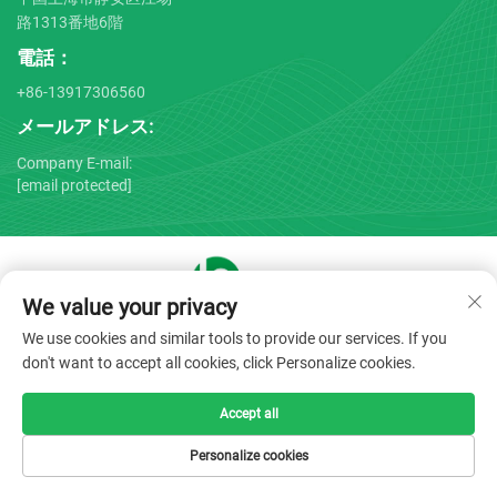
路1313番地6階
電話：
+86-13917306560
メールアドレス:
Company E-mail:
[email protected]
We value your privacy
Copyright © 2025 by Shanghai Bojin Medical Instrument Co.,
We use cookies and similar tools to provide our services. If you
Ltd. -
プライバシーポリシー
don't want to accept all cookies, click Personalize cookies.
Accept all
Personalize cookies
HOMEPAGE
製品
Eメール
電話