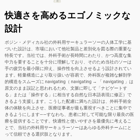
快適さを高めるエゴノミックな
設計
ボジン・メディカル社の外科用サーキュラーソーの人体工学に基
づいた設計は、市場において他社製品と差別化を図る際の重要な
特長です。当社では、外科手術が長時間にわたり、かつ高度な集
中力を要することを十分に理解しており、そのため当社のソーは
手の疲労を最小限に抑え、操作性を向上させるよう設計されてい
ます。軽量構造により取り扱いが容易で、外科医が複雑な解剖学
的構造をスムーズに navigating（ navigating → 「 navigating 」は
原文のまま誤記と思われるため、文脈に即して「ナビゲートす
る」または「操作する」に相当する自然な日本語表現に修正）で
きるよう支援します。こうした配慮に満ちた設計は、外科手術全
体の体験を向上させ、医療従事者が最も重視すべきことに集中で
きるようにします——すなわち、患者に対して可能な限り最良の医
療を提供することです。快適性と使いやすさを最優先に考えるこ
とで、当社の外科用サーキュラーソーはあらゆる外科チームにと
って信頼できる選択肢となります。