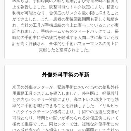
医師らは、手術時間の大幅な短縮および骨造成時の精度向
上を報告しました。調整可能なトルク設定により、精密な
制御が可能となり、合併症のリスクを最小限に抑えること
ができました。また、患者の術後回復期間も著しく短縮さ
れ、当社の工具が手術成績の向上に寄与していることが実
証されました。手術チームからのフィードバックでは、長
時間の手術中に手の疲労を軽減する人間工学に基づいた設
計が高く評価され、全体的な手術パフォーマンスの向上に
貢献したと指摘されました。
外傷外科手術の革新
米国の外傷センターが、緊急手術において当社の整形外科
用電動工具システムを導入しました。外科医は、軽量設計
と強力なバッテリー性能により、高ストレス環境下でも効
率的に手術を遂行できることを評価しました。ドリルビッ
トのクイックチェンジ機構により、手術中の迅速な交換が
可能となり、時間との闘いが求められる外傷症例において
極めて重要でした。同センターでは、複雑な外傷手術にお
ける成功率の向上を報告しており、その要因として当社の