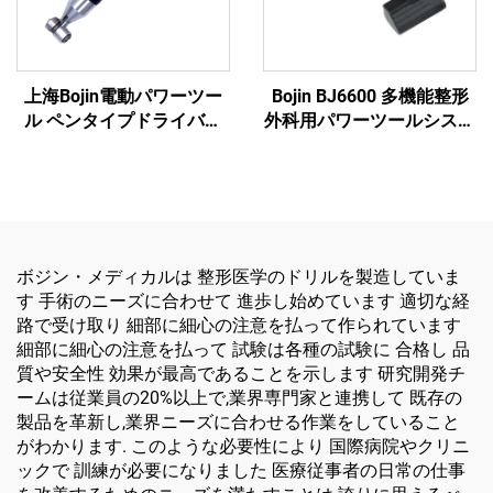
上海Bojin電動パワーツー
Bojin BJ6600 多機能整形
ル ペンタイプドライバー
外科用パワーツールシステ
3401 手足外科・脳神経外
ム オールインワン外科用
科用システム3400
ドリル・ソー・ドライバー
（外傷および関節手術用）
ボジン・メディカルは 整形医学のドリルを製造していま
す 手術のニーズに合わせて 進歩し始めています 適切な経
路で受け取り 細部に細心の注意を払って作られています
細部に細心の注意を払って 試験は各種の試験に 合格し 品
質や安全性 効果が最高であることを示します 研究開発チ
ームは従業員の20%以上で,業界専門家と連携して 既存の
製品を革新し,業界ニーズに合わせる作業をしていること
がわかります. このような必要性により 国際病院やクリニ
ックで 訓練が必要になりました 医療従事者の日常の仕事