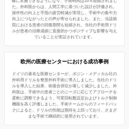
確に実施できるようになり、手術時間は20％短縮されまし
た。外科医からは、人間工学に基づいた設計が評価され、
操作性の向上と手指の疲労軽減が実現し、手術中の集中力
向上につながったとの声が寄せられました。また、当該病
院における患者の回復期間も短縮され、当社の手術用ドリ
ルが患者の治療成績に直接的かつポジティブな影響を与え
ていることが実証されています。
欧州の医療センターにおける成功事例
ドイツの著名な医療センターが、ボジン・メディカル社の
外科用ドリルを整形外科手術に導入しました。当社のドリ
ルを導入した結果、術後合併症が著しく減少しました。外
科医は、手術中の患者ごとのニーズに応じてアプローチを
柔軟に調整できるよう、可変回転数設定およびトルク制御
機能を高く評価しました。手術チームからのフィードバッ
クによると、ドリルの性能は期待を上回っており、さまざ
まな手術で継続的に使用されています。