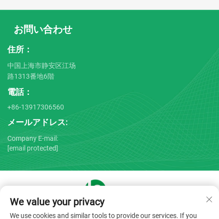
お問い合わせ
住所：
中国上海市静安区江场
路1313番地6階
電話：
+86-13917306560
メールアドレス:
Company E-mail:
[email protected]
We value your privacy
Copyright © 2025 by Shanghai Bojin Medical Instrument Co.,
We use cookies and similar tools to provide our services. If you