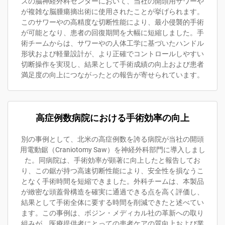
スの脳神経外科センターにおいて、当社の開頭用サワーや
が複雑な脳腫瘍摘出術に使用されたことが挙げられます。
このサワーやの高精度な切断性能により、最小侵襲的手術
が可能となり、患者の回復期間を大幅に短縮しました。手
術チームからは、サワーやの人体工学に基づいたハンドル
形状および軽量設計が、より正確でコントロールしやすい
切断操作を実現し、結果として手術成績の向上および患者
満足度の向上につながったとの報告が寄せられています。
高症例数病院における手術効率の向上
別の事例として、北米の高症例数を誇る病院が当社の開頭
用電動鋸（Craniotomy Saw）を神経外科部門に導入しまし
た。同病院は、手術効率が顕著に向上したと報告してお
り、この鋸が持つ高速切断性能により、安全性を損なうこ
となく手術時間を短縮できました。外科チームは、本製品
が緻密な頭蓋骨構造を確実に通過できる点を高く評価し、
結果として手術全体に要する時間を削減できたと述べてい
ます。この事例は、ボジン・メディカル社の革新への取り
組みが、医療提供者にとっての患者ケアの質向上および業