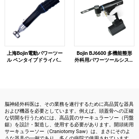
上海Bojin電動パワーツー
Bojin BJ6600 多機能整形
ル ペンタイプドライバー
外科用パワーツールシステ
3401 手足外科・脳神経外
ム オールインワン外科用
科用システム3400
ドリル・ソー・ドライバー
（外傷および関節手術用）
脳神経外科医は、その業務を遂行するために高品質な器具
および機器を必要としています。例えば、頭蓋骨への正確
な切開を行うためには、高品質のサーキュラーソー（円盤
鋸）を設計・製造し、使用する必要があります。開頭術用
サーキュラーソー（Craniotomy Saw）は、まさにそのよ
うな器具の一例であり、多くの病院で使用されています。