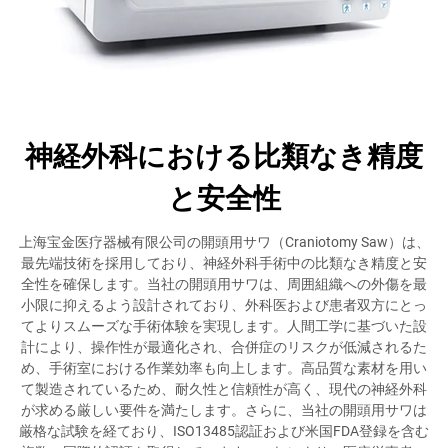
神経外科における比類なき精度
と安全性
上海宝金医疗器械有限公司の開頭用サワ（Craniotomy Saw）は、
最先端技術を採用しており、神経外科手術中の比類なき精度と安
全性を確保します。当社の開頭用サワは、周囲組織への外傷を最
小限に抑えるよう設計されており、外科医および患者双方にとっ
てよりスムーズな手術体験を実現します。人間工学に基づいた設
計により、操作性が最適化され、合併症のリスクが低減されるた
め、手術室における作業効率も向上します。高品質な素材を用い
て製造されているため、耐久性と信頼性が高く、現代の神経外科
が求める厳しい要件を満たします。さらに、当社の開頭用サワは
厳格な試験を経ており、ISO13485認証および米国FDA登録を含む