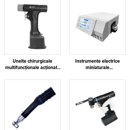
Unelte chirurgicale
Instrumente electrice
multifuncționale acționate
miniaturale
de baterie BOJIN SYSTEM
multifuncționale Bojin
5600 pentru chirurgia
pentru chirurgie neuro-
osoasă
spinală, sistem de putere
3600