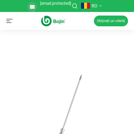
[email protected]
RO
Obțineți un ofertă