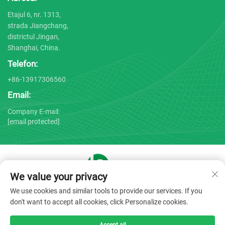
Etajul 6, nr. 1313,
strada Jiangchang,
districtul Jingan,
Shanghai, China.
Telefon:
+86-13917306560
Email:
Company E-mail:
[email protected]
We value your privacy
Drepturi de autor © 2025 de către Shanghai Bojin Medical
We use cookies and similar tools to provide our services. If you
Instrument Co., Ltd. -
Politica de confidențialitate
don't want to accept all cookies, click Personalize cookies.