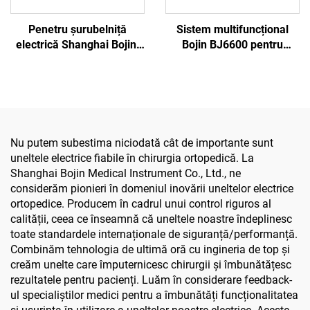
Penetru șurubelniță
Sistem multifuncțional
electrică Shanghai Bojin,
Bojin BJ6600 pentru
model 3401, pentru
instrumente ortopedice,
sistemul de chirurgie de
aparat chirurgical
mână și picior, chirurgie
universal pentru găurit,
neurochirurgicală 3400
tăiat și strâns șuruburi,
pentru chirurgie
traumatică și articulară
Nu putem subestima niciodată cât de importante sunt
uneltele electrice fiabile în chirurgia ortopedică. La
Shanghai Bojin Medical Instrument Co., Ltd., ne
considerăm pionieri în domeniul inovării uneltelor electrice
ortopedice. Producem în cadrul unui control riguros al
calității, ceea ce înseamnă că uneltele noastre îndeplinesc
toate standardele internaționale de siguranță/performanță.
Combinăm tehnologia de ultimă oră cu ingineria de top și
creăm unelte care împuternicesc chirurgii și îmbunătățesc
rezultatele pentru pacienți. Luăm în considerare feedback-
ul specialiștilor medici pentru a îmbunătăți funcționalitatea