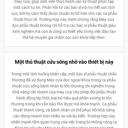
máy cưa, giúp sinh viên thực hành các kỹ thuật phức tạp
một cách tự tin. Phản hồi từ các bác sĩ nội trú hết sức tích
cực, bởi họ cảm thấy được chuẩn bị tốt hơn cho các ca phẫu
thuật thực tế. Trường hợp này minh chứng rằng Máy cưa
dọc phẫu thuật không chỉ hỗ trợ các bác sĩ phẫu thuật giàu
kinh nghiệm mà còn là công cụ thiết yếu trong việc đào tạo
thế hệ chuyên gia chăm sóc sức khỏe tiếp theo.
Một thủ thuật cứu sống nhờ vào thiết bị này
Trong một tình huống khẩn cấp, một bác sĩ phẫu thuật chấn
thương đã sử dụng Máy cưa dọc ngoại khoa trong ca phẫu
thuật cứu sống bệnh nhân bị tổn thương chi nghiêm trọng.
Khả năng cắt nhanh của máy cưa cho phép đội phẫu thuật
hành động kịp thời, loại bỏ hiệu quả phần xương bị tổn
thương trong khi vẫn bảo tồn được mô khỏe mạnh. Ca phẫu
thuật thành công, và bệnh nhân có thể phục hồi khả năng
vận động nhanh hơn nhiều so với dự kiến. Trường hợp này
nhấn mạnh tầm quan trọng của việc trang bị những công cụ
đáng tin cậy như Máy cưa dọc ngoại khoa trong các tình