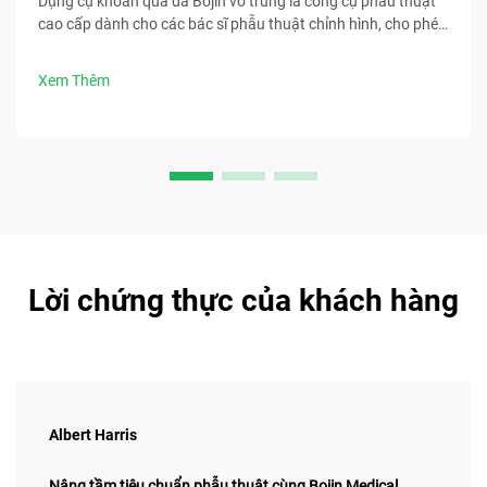
Dụng cụ khoan qua da Bojin vô trùng là công cụ phẫu thuật
cao cấp dành cho các bác sĩ phẫu thuật chỉnh hình, cho phép
thực hiện các thủ thuật xâm lấn tối thiểu với độ chính xác cao
và hiệu suất đáng tin cậy.
Xem Thêm
Lời chứng thực của khách hàng
Albert Harris
Nâng tầm tiêu chuẩn phẫu thuật cùng Bojin Medical