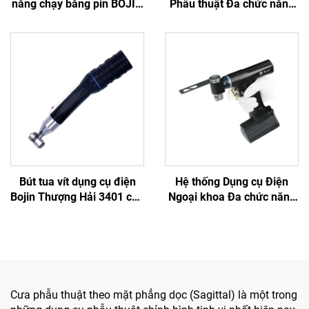
năng chạy bằng pin BOJIN
Phẫu thuật Đa chức năng
SYSTEM 5600 dùng trong
Mini Bojin cho Cột sống và
phẫu thuật xương
Thần kinh 3600
Bút tua vít dụng cụ điện
Hệ thống Dụng cụ Điện
Bojin Thượng Hải 3401 cho
Ngoại khoa Đa chức năng
Hệ thống Phẫu thuật Tay &
Bojin BJ6600, Máy khoan
Chân, Phẫu thuật Thần
phẫu thuật tích hợp Tất cả
kinh 3400
trong một, Máy vặn vít
dùng trong Phẫu thuật
Chấn thương & Khớp
Cưa phẫu thuật theo mặt phẳng dọc (Sagittal) là một trong