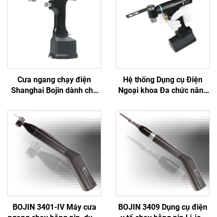
Cưa ngang chạy điện
Hệ thống Dụng cụ Điện
Shanghai Bojin dành cho
Ngoại khoa Đa chức năng
phẫu thuật chỉnh hình chấn
Bojin BJ6600, Máy khoan
thương khớp Hệ thống
phẫu thuật tích hợp Tất cả
5501 Hệ thống 5000
trong một, Máy vặn vít
dùng trong Phẫu thuật
Chấn thương & Khớp
BOJIN 3401-IV Máy cưa
BOJIN 3409 Dụng cụ điện