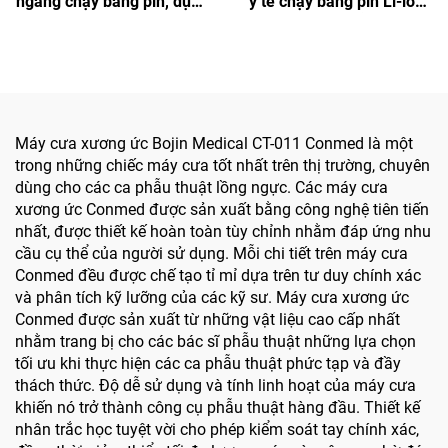
ngang chạy bằng pin, dụng
y tế chạy bằng pin Li-ion
cụ điện y tế dạng bút
dùng trong phẫu thuật
khoan dùng trong phẫu
hàm mặt, tay, chân, thần
thuật hàm mặt, tay chân
kinh và xương nhỏ
và xương nhỏ
Máy cưa xương ức Bojin Medical CT-011 Conmed là một
trong những chiếc máy cưa tốt nhất trên thị trường, chuyên
dùng cho các ca phẫu thuật lồng ngực. Các máy cưa
xương ức Conmed được sản xuất bằng công nghệ tiên tiến
nhất, được thiết kế hoàn toàn tùy chỉnh nhằm đáp ứng nhu
cầu cụ thể của người sử dụng. Mỗi chi tiết trên máy cưa
Conmed đều được chế tạo tỉ mỉ dựa trên tư duy chính xác
và phân tích kỹ lưỡng của các kỹ sư. Máy cưa xương ức
Conmed được sản xuất từ những vật liệu cao cấp nhất
nhằm trang bị cho các bác sĩ phẫu thuật những lựa chọn
tối ưu khi thực hiện các ca phẫu thuật phức tạp và đầy
thách thức. Độ dễ sử dụng và tính linh hoạt của máy cưa
khiến nó trở thành công cụ phẫu thuật hàng đầu. Thiết kế
nhân trắc học tuyệt vời cho phép kiểm soát tay chính xác,