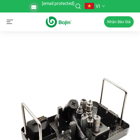
[email protected]
VI
Nhận Báo Giá