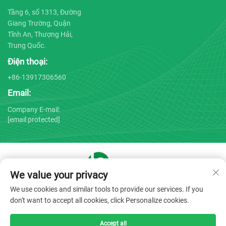
Tầng 6, số 1313, Đường
Giang Trường, Quận
Tĩnh An, Thượng Hải,
Trung Quốc.
Điện thoại:
+86-13917306560
Email:
Company E-mail:
[email protected]
We value your privacy
Bản quyền © 2025 bởi Công ty TNHH Thiết bị Y tế Thượng Hải
We use cookies and similar tools to provide our services. If you
Bojin -
Chính sách bảo mật
don't want to accept all cookies, click Personalize cookies.
Accept all