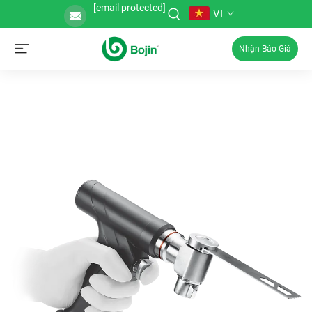
[email protected]
VI
Nhận Báo Giá