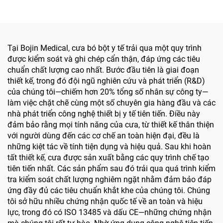
thuật hàm mặt, tay chân
kinh và xương nhỏ
và xương nhỏ
Tại Bojin Medical, cưa bó bột y tế trải qua một quy trình
được kiểm soát và ghi chép cẩn thận, đáp ứng các tiêu
chuẩn chất lượng cao nhất. Bước đầu tiên là giai đoạn
thiết kế, trong đó đội ngũ nghiên cứu và phát triển (R&D)
của chúng tôi—chiếm hơn 20% tổng số nhân sự công ty—
làm việc chặt chẽ cùng một số chuyên gia hàng đầu và các
nhà phát triển công nghệ thiết bị y tế tiên tiến. Điều này
đảm bảo rằng mọi tính năng của cưa, từ thiết kế thân thiện
với người dùng đến các cơ chế an toàn hiện đại, đều là
những kiệt tác về tính tiện dụng và hiệu quả. Sau khi hoàn
tất thiết kế, cưa được sản xuất bằng các quy trình chế tạo
tiên tiến nhất. Các sản phẩm sau đó trải qua quá trình kiểm
tra kiểm soát chất lượng nghiêm ngặt nhằm đảm bảo đáp
ứng đầy đủ các tiêu chuẩn khắt khe của chúng tôi. Chúng
tôi sở hữu nhiều chứng nhận quốc tế về an toàn và hiệu
lực, trong đó có ISO 13485 và dấu CE—những chứng nhận