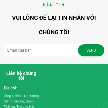
BẢN TIN
VUI LÒNG ĐỂ LẠI TIN NHẮN VỚI
CHÚNG TÔI
Liên hệ chúng
tôi
Địa chỉ:
Tầng 6, số 1313, Đường
Giang Trường, Quận
Tĩnh An, Thượng Hải,