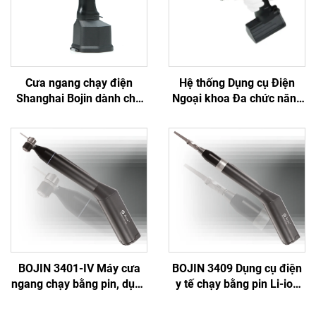
Cưa ngang chạy điện
Hệ thống Dụng cụ Điện
Shanghai Bojin dành cho
Ngoại khoa Đa chức năng
phẫu thuật chỉnh hình chấn
Bojin BJ6600, Máy khoan
thương khớp Hệ thống
phẫu thuật tích hợp Tất cả
5501 Hệ thống 5000
trong một, Máy vặn vít
dùng trong Phẫu thuật
Chấn thương & Khớp
BOJIN 3401-IV Máy cưa
BOJIN 3409 Dụng cụ điện
ngang chạy bằng pin, dụng
y tế chạy bằng pin Li-ion
cụ điện y tế dạng bút
dùng trong phẫu thuật
khoan dùng trong phẫu
hàm mặt, tay, chân, thần