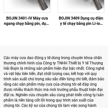
BOJIN 3401-IV Máy cưa
BOJIN 3409 Dụng cụ điện
ngang chạy bằng pin, dụng
y tế chạy bằng pin Li-ion
cụ điện y tế dạng bút
dùng trong phẫu thuật
khoan dùng trong phẫu
hàm mặt, tay, chân, thần
thuật hàm mặt, tay chân
kinh và xương nhỏ
và xương nhỏ
Các máy cưa dao động y tế dùng trong chuyên khoa chấn
thương chỉnh hình của Công ty TNHH Thiết bị Y tế Thượng
Hải Bojin là những sản phẩm hiện đại bậc nhất. Công nghệ
và vật liệu tiên tiến, đạt chất lượng cao, kết hợp với quy
trình sản xuất chú trọng sâu sắc đến từng chi tiết, đảm bảo
rằng các sản phẩm máy cưa của chúng tôi sẽ đáp ứng
được nhiều thách thức mà môi trường phẫu thuật hiện đại
đặt ra. Nghiên cứu chuyên sâu cùng phát triển công ty/sản
phẩm là nền tảng cốt lõi trong quy trình sản xuất của
chúng tôi. Các kỹ sư của chúng tôi làm việc song hành