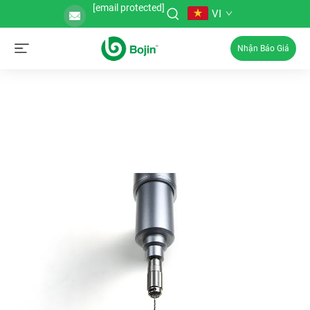
[email protected]
VI
Nhận Báo Giá