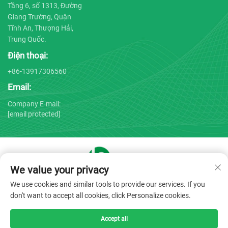
Tầng 6, số 1313, Đường
Giang Trường, Quận
Tĩnh An, Thượng Hải,
Trung Quốc.
Điện thoại:
+86-13917306560
Email:
Company E-mail:
[email protected]
We value your privacy
Bản quyền © 2025 bởi Công ty TNHH Thiết bị Y tế Thượng Hải
We use cookies and similar tools to provide our services. If you
Bojin -
Chính sách bảo mật
don't want to accept all cookies, click Personalize cookies.
Accept all