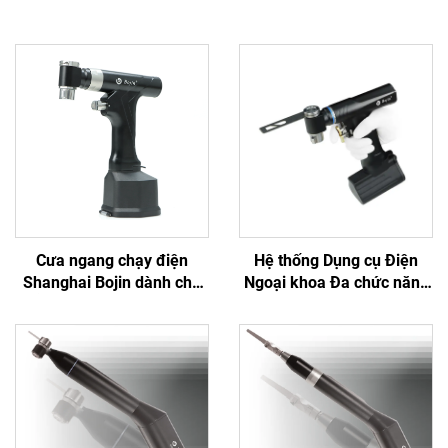
Cưa ngang chạy điện
Hệ thống Dụng cụ Điện
Shanghai Bojin dành cho
Ngoại khoa Đa chức năng
phẫu thuật chỉnh hình chấn
Bojin BJ6600, Máy khoan
thương khớp Hệ thống
phẫu thuật tích hợp Tất cả
5501 Hệ thống 5000
trong một, Máy vặn vít
dùng trong Phẫu thuật
Chấn thương & Khớp