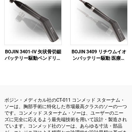
（外傷および関節手術用）
BOJIN 3401-IV 矢状骨切鋸
BOJIN 3409 リチウムイオ
バッテリー駆動ペンドリル
ンバッテリー駆動 医療用
医療用電動工具 顎顔面・
電動工具 顎顔面・手・
手・足・小骨手術用
足・神経外科・小骨手術用
ボジン・メディカル社のCT-011 コンメッド スターナム・
ソーは、胸部手術に特化した市場最高クラスのソーの一つ
です。コンメッド スターナム・ソーは、ユーザーのニー
ズに完全に応えるよう最先端技術を用いて設計・製造され
ています。コンメッド社のソーは、あらゆる寸法・部品