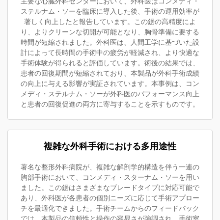
主要な心臓外科センターにおいて、外科医はコンメディ・
ステルナム・ソーを臨床に導入した後、手術の運用効率が
著しく向上したと報告しています。この鋸の高精度によ
り、よりクリーンな切開が可能となり、胸骨準備に要する
時間が短縮されました。外科医は、人間工学に基づいた設
計によって長時間の手術中の疲労が軽減され、より快適な
手術体験が得られると評価しています。術後の結果では、
患者の回復期間が短縮されており、本製品が外科手術成績
の向上に与える影響が実証されています。本事例は、コン
メディ・ステルナム・ソーが外科医のパフォーマンス向上
と患者の回復促進の両方に寄与することを示すものです。
複雑な外科手術における多用途性
著名な整形外科病院が、複雑な解剖学的構造を伴う一連の
胸部手術において、コンメディ・スターナム・ソーを用い
ました。この鋸はさまざまなブレードタイプに対応可能で
あり、外科医が各患者の個別ニーズに応じて手術アプロー
チを最適化できました。手術チームからのフィードバック
では、本製品の信頼性と操作の容易さが強調され、手術室