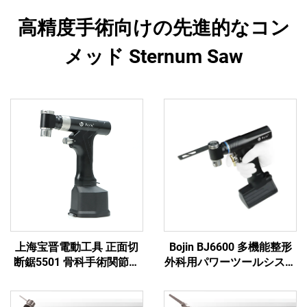
高精度手術向けの先進的なコン
メッド Sternum Saw
上海宝晋電動工具 正面切
Bojin BJ6600 多機能整形
断鋸5501 骨科手術関節外
外科用パワーツールシステ
傷用システム5000
ム オールインワン外科用
ドリル・ソー・ドライバー