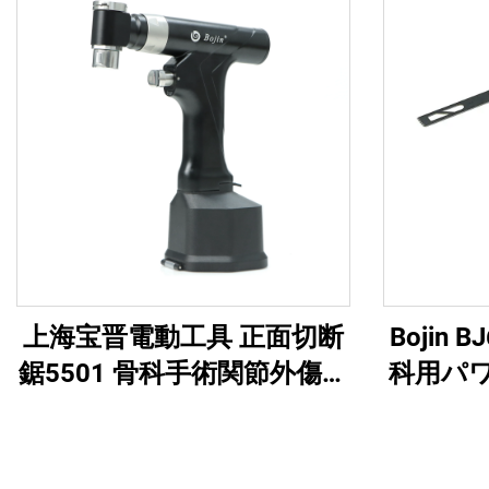
上海宝晋電動工具 正面切断
Bojin
鋸5501 骨科手術関節外傷用
科用パ
システム5000
オール
ル・ソ
傷お