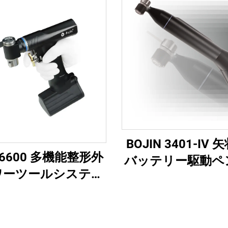
BOJIN 3401-IV
 BJ6600 多機能整形外
バッテリー駆動ペ
ワーツールシステム
医療用電動工具 
インワン外科用ドリ
手・足・小骨
ー・ドライバー（外
よび関節手術用）