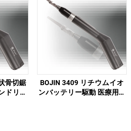
 矢状骨切鋸
BOJIN 3409 リチウムイオ
ンドリル
ンバッテリー駆動 医療用電
顎顔面・
動工具 顎顔面・手・足・神
手術用
経外科・小骨手術用