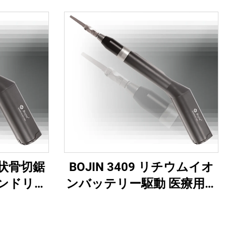
 矢状骨切鋸
BOJIN 3409 リチウムイオ
ンドリル
ンバッテリー駆動 医療用電
顎顔面・
動工具 顎顔面・手・足・神
手術用
経外科・小骨手術用