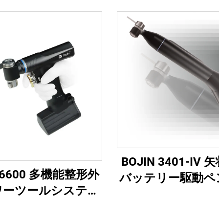
BOJIN 3401-IV
 BJ6600 多機能整形外
バッテリー駆動ペ
ワーツールシステム
医療用電動工具 
インワン外科用ドリ
手・足・小骨