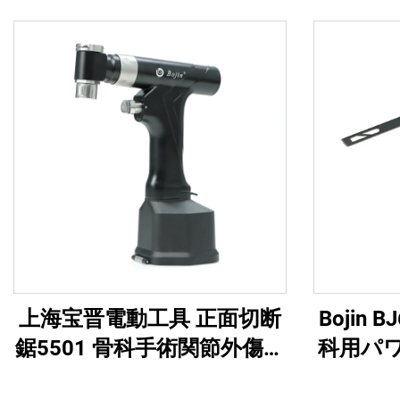
上海宝晋電動工具 正面切断
Bojin
鋸5501 骨科手術関節外傷用
科用パ
システム5000
オール