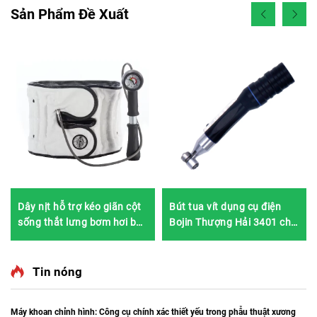
Sản Phẩm Đề Xuất
Dây nịt hỗ trợ kéo giãn cột
Bút tua vít dụng cụ điện
sống thắt lưng bơm hơi bán
Bojin Thượng Hải 3401 cho
chạy nhất Teleco Bojin
Hệ thống Phẫu thuật Tay &
Chân, Phẫu thuật Thần
kinh 3400
Tin nóng
Máy khoan chỉnh hình: Công cụ chính xác thiết yếu trong phẫu thuật xương