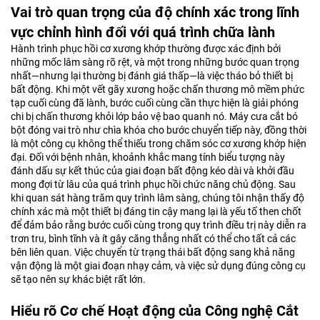
Vai trò quan trọng của độ chính xác trong lĩnh
vực chỉnh hình đối với quá trình chữa lành
Hành trình phục hồi cơ xương khớp thường được xác định bởi
những mốc lâm sàng rõ rệt, và một trong những bước quan trọng
nhất—nhưng lại thường bị đánh giá thấp—là việc tháo bỏ thiết bị
bất động. Khi một vết gãy xương hoặc chấn thương mô mềm phức
tạp cuối cùng đã lành, bước cuối cùng cần thực hiện là giải phóng
chi bị chấn thương khỏi lớp bảo vệ bao quanh nó. Máy cưa cắt bó
bột đóng vai trò như chìa khóa cho bước chuyển tiếp này, đồng thời
là một công cụ không thể thiếu trong chăm sóc cơ xương khớp hiện
đại. Đối với bệnh nhân, khoảnh khắc mang tính biểu tượng này
đánh dấu sự kết thúc của giai đoạn bất động kéo dài và khởi đầu
mong đợi từ lâu của quá trình phục hồi chức năng chủ động. Sau
khi quan sát hàng trăm quy trình lâm sàng, chúng tôi nhận thấy độ
chính xác mà một thiết bị đáng tin cậy mang lại là yếu tố then chốt
để đảm bảo rằng bước cuối cùng trong quy trình điều trị này diễn ra
trơn tru, bình tĩnh và ít gây căng thẳng nhất có thể cho tất cả các
bên liên quan. Việc chuyển từ trạng thái bất động sang khả năng
vận động là một giai đoạn nhạy cảm, và việc sử dụng đúng công cụ
sẽ tạo nên sự khác biệt rất lớn.
Hiểu rõ Cơ chế Hoạt động của Công nghệ Cắt