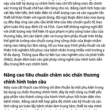
cậy của bất kỳ dụng cụ chỉnh hình nào chỉ tốt bằng mức độ chính
xác trong kỹ thuật chế tạo nền tảng cho nó. Bằng cách tích hợp các
vật liệu tiên tiến, linh kiện điện tử chất lượng cao và các nguyên tắc
thiết kế thân thiện với người dùng, đội ngũ Bojin đảm bảo mọi dụng
cụ đều đáp ứng các yêu cầu khắt khe của tiêu chuẩn quốc tế, bao
gồm tuân thủ quy định CE và FDA. Cam kết không ngừng nghỉ đối
với chất lượng này thể hiện rõ qua phạm vi phủ sóng toàn cầu của
thương hiệu, khi các bệnh viện và trung tâm phẫu thuật trên khắp
thế giới tin tưởng vào chuỗi cung ứng vững chắc của Bojin nhằm
nâng cao năng lực lâm sàng, tối ưu hóa quy trình phẫu thuật và cải
thiện trải nghiệm hồi phục của bệnh nhân trong nhiều môi trường y
tế đa dạng. Thông qua đầu tư liên tục vào nghiên cứu và phát triển
(R&D), Bojin đảm bảo các giải pháp công nghệ của mình luôn dẫn
đầu trong lĩnh vực chỉnh hình.
Nâng cao tiêu chuẩn chăm sóc chấn thương
chỉnh hình toàn cầu
Máy cưa cắt thạch cao không chỉ đơn thuần là một phụ kiện trong
bộ dụng cụ chấn thương chỉnh hình; đây là một công cụ thiết yếu
góp phần vào thành công của hành trình phục hồi toàn diện cho
bệnh nhân. Bằng cách kết hợp giữa độ chính xác kỹ thuật và các
tính năng an toàn lấy bệnh nhân làm trung tâm, thiết bị này minh