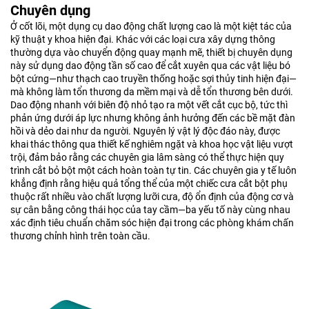
Chuyên dụng
Ở cốt lõi, một dụng cụ dao động chất lượng cao là một kiệt tác của
kỹ thuật y khoa hiện đại. Khác với các loại cưa xây dựng thông
thường dựa vào chuyển động quay mạnh mẽ, thiết bị chuyên dụng
này sử dụng dao động tần số cao để cắt xuyên qua các vật liệu bó
bột cứng—như thạch cao truyền thống hoặc sợi thủy tinh hiện đại—
mà không làm tổn thương da mềm mại và dễ tổn thương bên dưới.
Dao động nhanh với biên độ nhỏ tạo ra một vết cắt cục bộ, tức thì
phản ứng dưới áp lực nhưng không ảnh hưởng đến các bề mặt đàn
hồi và dẻo dai như da người. Nguyên lý vật lý độc đáo này, được
khai thác thông qua thiết kế nghiêm ngặt và khoa học vật liệu vượt
trội, đảm bảo rằng các chuyên gia lâm sàng có thể thực hiện quy
trình cắt bỏ bột một cách hoàn toàn tự tin. Các chuyên gia y tế luôn
khẳng định rằng hiệu quả tổng thể của một chiếc cưa cắt bột phụ
thuộc rất nhiều vào chất lượng lưỡi cưa, độ ổn định của động cơ và
sự cân bằng công thái học của tay cầm—ba yếu tố này cùng nhau
xác định tiêu chuẩn chăm sóc hiện đại trong các phòng khám chấn
thương chỉnh hình trên toàn cầu.