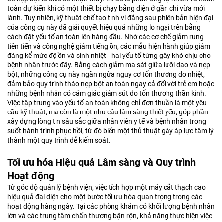
toàn dự kiến khi có một thiết bị chạy bằng điện ở gần chi vừa mới
lành. Tuy nhiên, kỹ thuật chế tạo tinh vi đằng sau phiên bản hiện đại
của công cụ này đã giải quyết hiệu quả những lo ngại trên bằng
cách đặt yếu tố an toàn lên hàng đầu. Nhờ các cơ chế giảm rung
tiên tiến và công nghệ giảm tiếng ồn, các mẫu hiện hành giúp giảm
đáng kể mức độ ồn và sinh nhiệt—hai yếu tố từng gây khó chịu cho
bệnh nhân trước đây. Bằng cách giảm ma sát giữa lưỡi dao và nẹp
bột, những công cụ này ngăn ngừa nguy cơ tổn thương do nhiệt,
đảm bảo quy trình tháo nẹp bột an toàn ngay cả đối với trẻ em hoặc
những bệnh nhân có cảm giác giảm sút do tổn thương thần kinh.
Việc tập trung vào yếu tố an toàn không chỉ đơn thuần là một yêu
cầu kỹ thuật, mà còn là một nhu cầu lâm sàng thiết yếu, góp phần
xây dựng lòng tin sâu sắc giữa nhân viên y tế và bệnh nhân trong
suốt hành trình phục hồi, từ đó biến một thủ thuật gây áp lực tâm lý
thành một quy trình dễ kiểm soát.
Tối ưu hóa Hiệu quả Lâm sàng và Quy trình
Hoạt động
Từ góc độ quản lý bệnh viện, việc tích hợp một máy cắt thạch cao
hiệu quả đại diện cho một bước tối ưu hóa quan trọng trong các
hoạt động hàng ngày. Tại các phòng khám có khối lượng bệnh nhân
lớn và các trung tâm chấn thương bận rộn, khả năng thực hiện việc