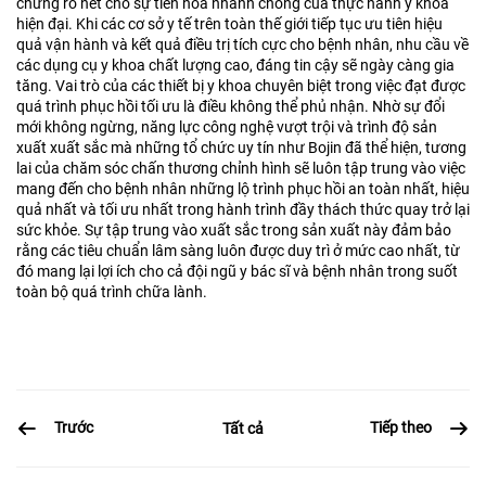
chứng rõ nét cho sự tiến hóa nhanh chóng của thực hành y khoa
hiện đại. Khi các cơ sở y tế trên toàn thế giới tiếp tục ưu tiên hiệu
quả vận hành và kết quả điều trị tích cực cho bệnh nhân, nhu cầu về
các dụng cụ y khoa chất lượng cao, đáng tin cậy sẽ ngày càng gia
tăng. Vai trò của các thiết bị y khoa chuyên biệt trong việc đạt được
quá trình phục hồi tối ưu là điều không thể phủ nhận. Nhờ sự đổi
mới không ngừng, năng lực công nghệ vượt trội và trình độ sản
xuất xuất sắc mà những tổ chức uy tín như Bojin đã thể hiện, tương
lai của chăm sóc chấn thương chỉnh hình sẽ luôn tập trung vào việc
mang đến cho bệnh nhân những lộ trình phục hồi an toàn nhất, hiệu
quả nhất và tối ưu nhất trong hành trình đầy thách thức quay trở lại
sức khỏe. Sự tập trung vào xuất sắc trong sản xuất này đảm bảo
rằng các tiêu chuẩn lâm sàng luôn được duy trì ở mức cao nhất, từ
đó mang lại lợi ích cho cả đội ngũ y bác sĩ và bệnh nhân trong suốt
toàn bộ quá trình chữa lành.
Trước
Tiếp theo
Tất cả