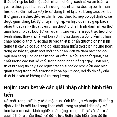
tháo bỏ nẹp bó bột một cách nhanh chóng, sạch sẽ và an toàn là
yếu tố thiết yếu nhằm duy trì luồng tiếp nhận và điều trị bệnh nhân
hiệu quả. Khi một cơ sở y tế sử dụng thiết bị chất lượng cao, bền bỉ,
thời gian cần thiết để điều chỉnh hoặc tháo bỏ nẹp bó bột định kỳ sẽ
được giảm đáng kể. Sự chuyên nghiệp và hiệu quả này giúp bác sĩ
phẫu thuật và kỹ thuật viên chấn thương chỉnh hình dành nhiều thời
gian hơn cho các buổi tư vấn quan trọng và chăm sóc trực tiếp cho
bệnh nhân, thay vì phải vật lộn với những dụng cụ cồng kềnh, chậm
chạp hoặc lỗi thời. Việc đầu tư vào thiết bị chấn thương chỉnh hình
đáng tin cậy và có tuổi thọ dài giúp giảm thiểu thời gian ngừng hoạt
động do bảo trì, giảm mệt mỏi cho nhân viên và đảm bảo các đội
ngũ lâm sàng luôn có thể mang lại kết quả điều trị nhất quán, đạt
chất lượng cao bất kể khối lượng bệnh nhân hằng ngày. Hơn nữa,
thiết bị đáng tin cậy ít có nguy cơ gặp sự cố cơ học, điều đặc biệt
quan trọng trong môi trường y khoa áp lực cao, nơi độ tin cậy của
thiết bị là yếu tố không thể thương lượng.
Bojin: Cam kết về các giải pháp chỉnh hình tiên
tiến
Đổi mới trong thiết bị y tế là một quá trình liên tục, và Bojin đã khẳng
định vị thế là một lực lượng then chốt trong sự phát triển này. Với
hơn ba mươi năm kinh nghiệm sâu rộng trong thiết kế và sản xuất
các hệ thống phẫu thuật có động lực, Bojin thấu hiểu rằng độ tin