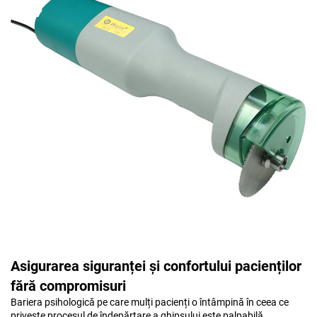
Asigurarea siguranței și confortului pacienților
fără compromisuri
Bariera psihologică pe care mulți pacienți o întâmpină în ceea ce
privește procesul de îndepărtare a ghipsului este palpabilă.