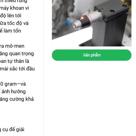
m thiểu rung
máy khoan vi
ộ lên tới
ữa tốc độ và
hể làm tổn
o ra mô-men
năng quan trọng
Sản phẩm
an tự thân là
mài sắc tới đầu
500 gram—và
hể ảnh hưởng
 tăng cường khả
 cụ để giải