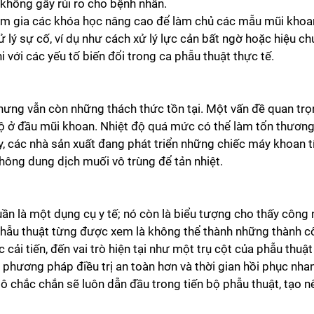
không gây rủi ro cho bệnh nhân.
am gia các khóa học nâng cao để làm chủ các mẫu mũi khoa
ử lý sự cố, ví dụ như cách xử lý lực cản bất ngờ hoặc hiệu c
 với các yếu tố biến đổi trong ca phẫu thuật thực tế.
ng vẫn còn những thách thức tồn tại. Một vấn đề quan trọng
độ ở đầu mũi khoan. Nhiệt độ quá mức có thể làm tổn thương
y, các nhà sản xuất đang phát triển những chiếc máy khoan t
thông dung dịch muối vô trùng để tản nhiệt.
n là một dụng cụ y tế; nó còn là biểu tượng cho thấy công 
phẫu thuật từng được xem là không thể thành những thành c
i tiến, đến vai trò hiện tại như một trụ cột của phẫu thuật 
 phương pháp điều trị an toàn hơn và thời gian hồi phục nh
mô chắc chắn sẽ luôn dẫn đầu trong tiến bộ phẫu thuật, tạo n