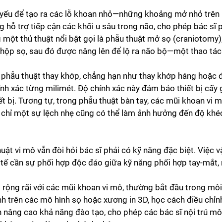
iết yếu để tạo ra các lỗ khoan nhỏ—những khoảng mở nhỏ tr
hỗ trợ tiếp cận các khối u sâu trong não, cho phép bác sĩ p
g một thủ thuật nổi bật gọi là phẫu thuật mở sọ (craniotomy
n hộp sọ, sau đó được nâng lên để lộ ra não bộ—một thao tá
a phẫu thuật thay khớp, chẳng hạn như thay khớp háng hoặc 
ính xác từng milimét. Độ chính xác này đảm bảo thiết bị cấ
iết bị. Tương tự, trong phẫu thuật bàn tay, các mũi khoan vi
 chỉ một sự lệch nhẹ cũng có thể làm ảnh hưởng đến độ khéo
ật vi mô vẫn đòi hỏi bác sĩ phải có kỹ năng đặc biệt. Việc 
 tế cần sự phối hợp độc đáo giữa kỹ năng phối hợp tay-mắt,
 rộng rãi với các mũi khoan vi mô, thường bắt đầu trong mô
h trên các mô hình sọ hoặc xương in 3D, học cách điều chỉn
n nâng cao khả năng đào tạo, cho phép các bác sĩ nội trú m