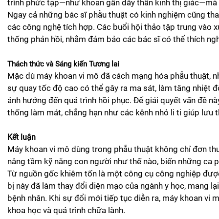
trình phức tạp—như khoan gần dây thần kinh thị giác—mà 
Ngay cả những bác sĩ phẫu thuật có kinh nghiệm cũng th
các công nghệ tích hợp. Các buổi hội thảo tập trung vào x
thống phản hồi, nhằm đảm bảo các bác sĩ có thể thích nghi
Thách thức và Sáng kiến Tương lai
Mặc dù máy khoan vi mô đã cách mạng hóa phẫu thuật, như
sự quay tốc độ cao có thể gây ra ma sát, làm tăng nhiệt 
ảnh hưởng đến quá trình hồi phục. Để giải quyết vấn đề nà
thống làm mát, chẳng hạn như các kênh nhỏ li ti giúp lưu 
Kết luận
Máy khoan vi mô dùng trong phẫu thuật không chỉ đơn thuầ
nâng tầm kỹ năng con người như thế nào, biến những ca 
Từ nguồn gốc khiêm tốn là một công cụ công nghiệp được cả
bị này đã làm thay đổi diện mạo của ngành y học, mang lại
bệnh nhân. Khi sự đổi mới tiếp tục diễn ra, máy khoan vi 
khoa học và quá trình chữa lành.