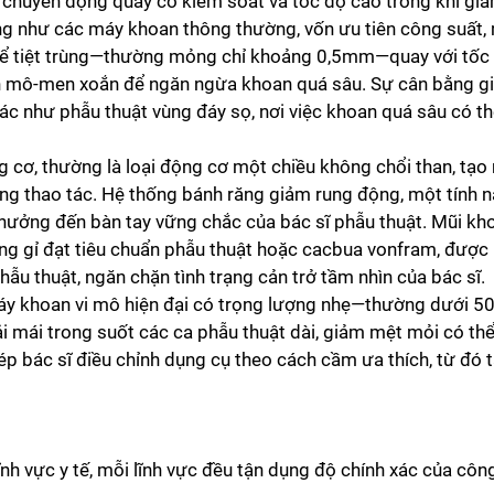
 chuyển động quay có kiểm soát và tốc độ cao trong khi giả
 như các máy khoan thông thường, vốn ưu tiên công suất, 
hể tiệt trùng—thường mỏng chỉ khoảng 0,5mm—quay với tốc đ
nh mô-men xoắn để ngăn ngừa khoan quá sâu. Sự cân bằng gi
tác như phẫu thuật vùng đáy sọ, nơi việc khoan quá sâu có t
g cơ, thường là loại động cơ một chiều không chổi than, tạ
ng thao tác. Hệ thống bánh răng giảm rung động, một tính 
hưởng đến bàn tay vững chắc của bác sĩ phẫu thuật. Mũi kho
ông gỉ đạt tiêu chuẩn phẫu thuật hoặc cacbua vonfram, được 
hẫu thuật, ngăn chặn tình trạng cản trở tầm nhìn của bác sĩ.
 máy khoan vi mô hiện đại có trọng lượng nhẹ—thường dưới 
ải mái trong suốt các ca phẫu thuật dài, giảm mệt mỏi có t
ép bác sĩ điều chỉnh dụng cụ theo cách cầm ưa thích, từ đó
nh vực y tế, mỗi lĩnh vực đều tận dụng độ chính xác của công