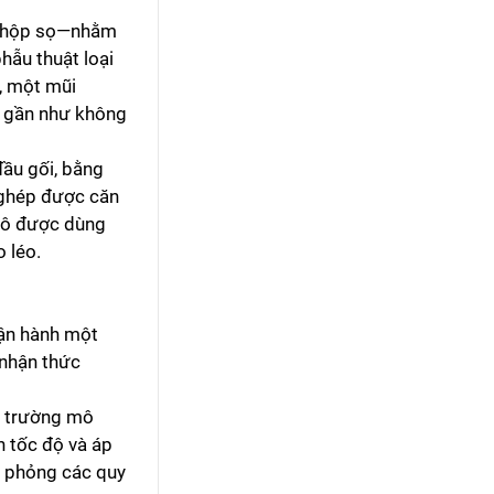
ên hộp sọ—nhằm
hẫu thuật loại
), một mũi
c gần như không
đầu gối, bằng
y ghép được căn
 mô được dùng
 léo.
vận hành một
 nhận thức
i trường mô
h tốc độ và áp
ô phỏng các quy