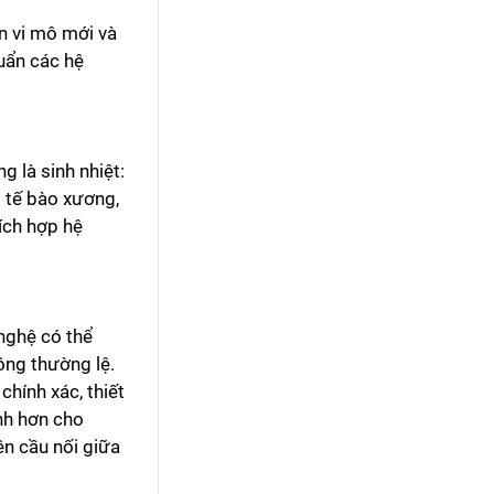
n vi mô mới và
huẩn các hệ
 là sinh nhiệt:
 tế bào xương,
ích hợp hệ
nghệ có thể
ông thường lệ.
chính xác, thiết
anh hơn cho
ên cầu nối giữa