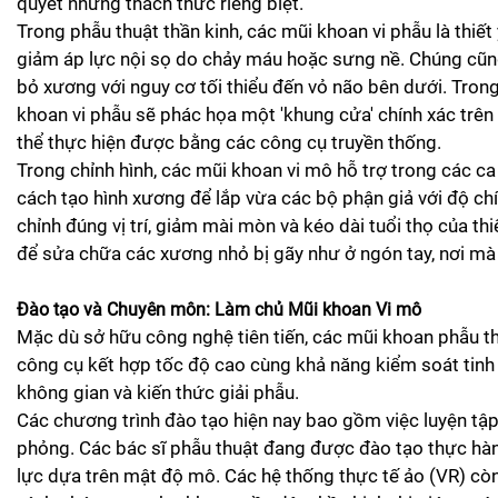
quyết những thách thức riêng biệt.
Trong phẫu thuật thần kinh, các mũi khoan vi phẫu là th
giảm áp lực nội sọ do chảy máu hoặc sưng nề. Chúng cũng 
bỏ xương với nguy cơ tối thiểu đến vỏ não bên dưới. Tron
khoan vi phẫu sẽ phác họa một 'khung cửa' chính xác trê
thể thực hiện được bằng các công cụ truyền thống.
Trong chỉnh hình, các mũi khoan vi mô hỗ trợ trong các c
cách tạo hình xương để lắp vừa các bộ phận giả với độ ch
chỉnh đúng vị trí, giảm mài mòn và kéo dài tuổi thọ của th
để sửa chữa các xương nhỏ bị gãy như ở ngón tay, nơi mà
Đào tạo và Chuyên môn: Làm chủ Mũi khoan Vi mô
Mặc dù sở hữu công nghệ tiên tiến, các mũi khoan phẫu thu
công cụ kết hợp tốc độ cao cùng khả năng kiểm soát tinh
không gian và kiến thức giải phẫu.
Các chương trình đào tạo hiện nay bao gồm việc luyện tập
phỏng. Các bác sĩ phẫu thuật đang được đào tạo thực hàn
lực dựa trên mật độ mô. Các hệ thống thực tế ảo (VR) cò