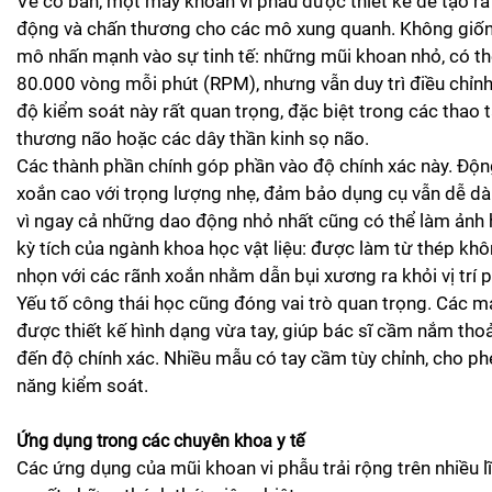
Về cơ bản, một máy khoan vi phẫu được thiết kế để tạo ra
động và chấn thương cho các mô xung quanh. Không giống
mô nhấn mạnh vào sự tinh tế: những mũi khoan nhỏ, có t
80.000 vòng mỗi phút (RPM), nhưng vẫn duy trì điều chỉ
độ kiểm soát này rất quan trọng, đặc biệt trong các thao 
thương não hoặc các dây thần kinh sọ não.
Các thành phần chính góp phần vào độ chính xác này. Độn
xoắn cao với trọng lượng nhẹ, đảm bảo dụng cụ vẫn dễ dà
vì ngay cả những dao động nhỏ nhất cũng có thể làm ảnh 
kỳ tích của ngành khoa học vật liệu: được làm từ thép kh
nhọn với các rãnh xoắn nhằm dẫn bụi xương ra khỏi vị trí p
Yếu tố công thái học cũng đóng vai trò quan trọng. Các
được thiết kế hình dạng vừa tay, giúp bác sĩ cầm nắm tho
đến độ chính xác. Nhiều mẫu có tay cầm tùy chỉnh, cho ph
năng kiểm soát.
Ứng dụng trong các chuyên khoa y tế
Các ứng dụng của mũi khoan vi phẫu trải rộng trên nhiều lĩ