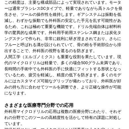
この精度は、主要な構成部品によって実現されています。モータ
ーは通常ブラシレスDCタイプで、軽量でありながら高トルクを発
生させ、ツールの操作性を維持します。ギアシステムは振動を低
減し、わずかな振動でも外科医の安定した手元を乱す可能性があ
るため、これは極めて重要な機能です。ドリル先端自体は材料科
学の驚異的な成果です。外科用手術用ステンレス鋼または炭化タ
ングステンで作られ、非常に鋭利に研ぎ澄まされており、さらに
フルーと呼ばれる溝が設けられていて、骨の粉を手術部位から排
出することで、外科医の視野を遮るのを防ぎます。
人間工学（エルゴノミクス）も重要な役割を果たしています。現
代のマイクロドリルは軽量で、多くの場合500グラム未満であり、
長時間の手術中でも外科医の手に快適にフィットする形状となっ
ているため、疲労を軽減し、精度の低下を防ぎます。多くのモデ
ルにはカスタマイズ可能なグリップが備わっており、外科医が好
みの持ち方に合わせてツールを調整でき、より正確な操作が可能
になります。
さまざまな医療専門分野での応用
外科用マイクロドリルの応用は複数の医療分野にわたり、それぞ
れの分野でこのツールの高精度性を活かして特有の課題に対処し
ています。