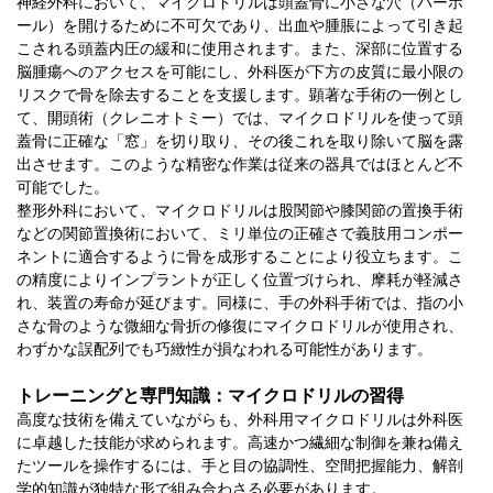
神経外科において、マイクロドリルは頭蓋骨に小さな穴（バーホ
ール）を開けるために不可欠であり、出血や腫脹によって引き起
こされる頭蓋内圧の緩和に使用されます。また、深部に位置する
脳腫瘍へのアクセスを可能にし、外科医が下方の皮質に最小限の
リスクで骨を除去することを支援します。顕著な手術の一例とし
て、開頭術（クレニオトミー）では、マイクロドリルを使って頭
蓋骨に正確な「窓」を切り取り、その後これを取り除いて脳を露
出させます。このような精密な作業は従来の器具ではほとんど不
可能でした。
整形外科において、マイクロドリルは股関節や膝関節の置換手術
などの関節置換術において、ミリ単位の正確さで義肢用コンポー
ネントに適合するように骨を成形することにより役立ちます。こ
の精度によりインプラントが正しく位置づけられ、摩耗が軽減さ
れ、装置の寿命が延びます。同様に、手の外科手術では、指の小
さな骨のような微細な骨折の修復にマイクロドリルが使用され、
わずかな誤配列でも巧緻性が損なわれる可能性があります。
トレーニングと専門知識：マイクロドリルの習得
高度な技術を備えていながらも、外科用マイクロドリルは外科医
に卓越した技能が求められます。高速かつ繊細な制御を兼ね備え
たツールを操作するには、手と目の協調性、空間把握能力、解剖
学的知識が独特な形で組み合わさる必要があります。