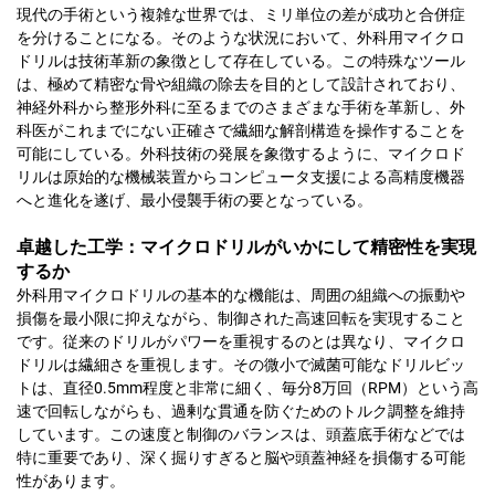
現代の手術という複雑な世界では、ミリ単位の差が成功と合併症
を分けることになる。そのような状況において、外科用マイクロ
ドリルは技術革新の象徴として存在している。この特殊なツール
は、極めて精密な骨や組織の除去を目的として設計されており、
神経外科から整形外科に至るまでのさまざまな手術を革新し、外
科医がこれまでにない正確さで繊細な解剖構造を操作することを
可能にしている。外科技術の発展を象徴するように、マイクロド
リルは原始的な機械装置からコンピュータ支援による高精度機器
へと進化を遂げ、最小侵襲手術の要となっている。
卓越した工学：マイクロドリルがいかにして精密性を実現
するか
外科用マイクロドリルの基本的な機能は、周囲の組織への振動や
損傷を最小限に抑えながら、制御された高速回転を実現すること
です。従来のドリルがパワーを重視するのとは異なり、マイクロ
ドリルは繊細さを重視します。その微小で滅菌可能なドリルビッ
トは、直径0.5mm程度と非常に細く、毎分8万回（RPM）という高
速で回転しながらも、過剰な貫通を防ぐためのトルク調整を維持
しています。この速度と制御のバランスは、頭蓋底手術などでは
特に重要であり、深く掘りすぎると脳や頭蓋神経を損傷する可能
性があります。