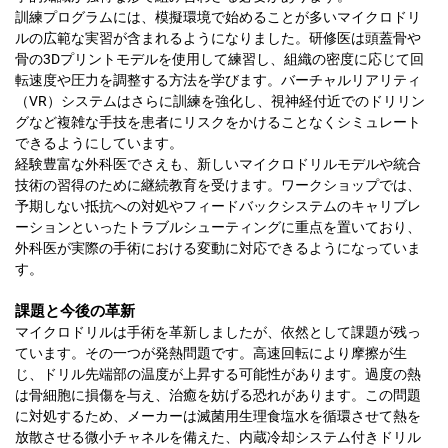
訓練プログラムには、模擬環境で始めることが多いマイクロドリ
ルの広範な実習が含まれるようになりました。研修医は頭蓋骨や
骨の3Dプリントモデルを使用して練習し、組織の密度に応じて回
転速度や圧力を調整する方法を学びます。バーチャルリアリティ
（VR）システムはさらに訓練を強化し、視神経付近でのドリリン
グなど複雑な手技を患者にリスクをかけることなくシミュレート
できるようにしています。
経験豊富な外科医でさえも、新しいマイクロドリルモデルや統合
技術の習得のために継続教育を受けます。ワークショップでは、
予期しない抵抗への対処やフィードバックシステムのキャリブレ
ーションといったトラブルシューティングに重点を置いており、
外科医が実際の手術における変動に対応できるようになっていま
す。
課題と今後の革新
マイクロドリルは手術を革新しましたが、依然として課題が残っ
ています。その一つが発熱問題です。高速回転により摩擦が生
じ、ドリル先端部の温度が上昇する可能性があります。過度の熱
は骨細胞に損傷を与え、治癒を妨げる恐れがあります。この問題
に対処するため、メーカーは滅菌用生理食塩水を循環させて熱を
放散させる微小チャネルを備えた、内蔵冷却システム付きドリル