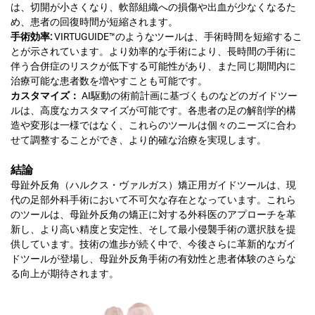
は、切開が小さくなり、軟部組織への損傷や出血が少なくなるた
め、患者の回復時間が短縮されます。
手術効率:
VIRTUGUIDE™のようなツールは、手術時間を短縮するこ
とが示されています。より効率的な手術により、長時間の手術に
伴う合併症のリスクが低下する可能性があり、また同じ期間内に
治療可能な患者数を増やすことも可能です。
カスタマイズ：
AI駆動の術前計画に基づくものなどのガイドツー
ルは、高度なカスタマイズが可能です。各患者の足の解剖学的構
造や変形は一様ではなく、これらのツールは個々のニーズに合わ
せて調整することができ、より的確な治療を実現します。
結論
母趾外反角（ハルクス・ヴァルガス）矯正用ガイドツールは、現
代の足部外科手術において不可欠な存在となっています。これら
のツールは、母趾外反角の矯正に対する外科医のアプローチを革
新し、より高い精度と安定性、そして最小侵襲手術の選択肢を提
供しています。技術の進歩が続く中で、今後さらに革新的なガイ
ドツールが登場し、母趾外反角手術の有効性と患者体験のさらな
る向上が期待されます。