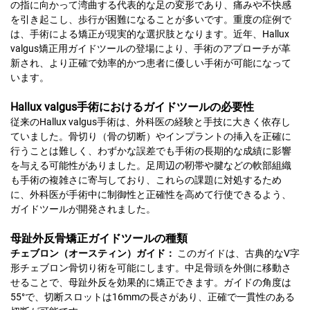
の指に向かって湾曲する代表的な足の変形であり、痛みや不快感
を引き起こし、歩行が困難になることが多いです。重度の症例で
は、手術による矯正が現実的な選択肢となります。近年、Hallux
valgus矯正用ガイドツールの登場により、手術のアプローチが革
新され、より正確で効率的かつ患者に優しい手術が可能になって
います。
Hallux valgus手術におけるガイドツールの必要性
従来のHallux valgus手術は、外科医の経験と手技に大きく依存し
ていました。骨切り（骨の切断）やインプラントの挿入を正確に
行うことは難しく、わずかな誤差でも手術の長期的な成績に影響
を与える可能性がありました。足周辺の靭帯や腱などの軟部組織
も手術の複雑さに寄与しており、これらの課題に対処するため
に、外科医が手術中に制御性と正確性を高めて行使できるよう、
ガイドツールが開発されました。
母趾外反骨矯正ガイドツールの種類
チェブロン（オースティン）ガイド：
このガイドは、古典的なV字
形チェブロン骨切り術を可能にします。中足骨頭を外側に移動さ
せることで、母趾外反を効果的に矯正できます。ガイドの角度は
55°で、切断スロットは16mmの長さがあり、正確で一貫性のある