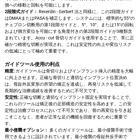
側への移動と回転を可能にします。
2段階式ガイド：
Reverdin - Gerbert 法と同様に、この2段階ガイド
はDMAAまたはPASAを補正します。システムには、標準的な55°の
チェブロン切断用の第1段階ガイドと、5°、10°、または15°の回転
および側方変位を可能にする角度付きの第2段階ガイドが3種類含
まれています。Accu - cut 骨切りガイドを使用することで、常に正
確かつ精密な切断が実現され、これは安定性の向上や変位リスク
の低減にとって極めて重要です。
ガイドツール使用の利点
精度:
ガイドツールは骨切りおよびインプラント挿入の精度を大幅
に向上させます。正確な骨切りと適切なインプラント位置決め
は、母趾外反変形の所望の矯正を達成し、再発リスクを低減して
長期的な治療成績を改善するために不可欠です。
安定性:
正確な切断と適切なインプラント固定を実現することで、
これらのツールは矯正後の足部構造の安定性を高めます。この安
定性は治癒プロセスにおいて不可欠であり、骨の再変位を引き起
こすことなく、患者が正常な足の機能を回復するために重要で
す。
最小侵襲オプション：
多くのガイドツールは、最小侵襲手術で使
用できるように設計されています。最小侵襲の母趾外反手術で