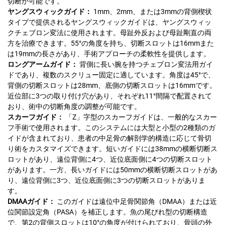
切断が可能です。
ヤングスウィックガイド：
1mm、2mm、または3mmの背側楔状
タイプで提供されるヤングスウィックガイドは、ヤングスウィッ
クチェブロン変法に使用されます。母趾外反および母趾剛直の両
方を治療できます。55°の角度を持ち、切断スロットは16mmまた
は19mmの長さがあり、手術アプローチの柔軟性を提供します。
ロングアームガイド：
背側に長い腕を持つチェブロン変法用ガイ
ドであり、複数のスクリュー固定に適しています。角度は45°で、
背側の切断スロットは28mm、底側の切断スロットは16mmです。
近位部に3つの取り付け穴があり、それぞれ11°間隔で配置されて
おり、術中の切断角度の調整が可能です。
スカーフガイド：
「Z」字型のスカーフガイドは、一般的なスカー
フ手術で使用されます。このシステムには大型と小型の2種類のガ
イドが含まれており、患者の中足骨の解剖学的構造に応じて骨切
り術をカスタマイズできます。短いガイドには38mmの横断切断ス
ロットがあり、遠位背側に4つ、近位底面側に4つの切断スロット
があります。一方、長いガイドには50mmの横断切断スロットがあ
り、遠位背側に3つ、近位底面側に3つの切断スロットがありま
す。
DMAAガイド：
このガイドは遠位中足骨関節角（DMAA）または近
位関節設定角（PASA）を補正します。魚の尾びれ型の切断構造
で、第2の背側スロットは10°の角度が付けられており、骨頭の外