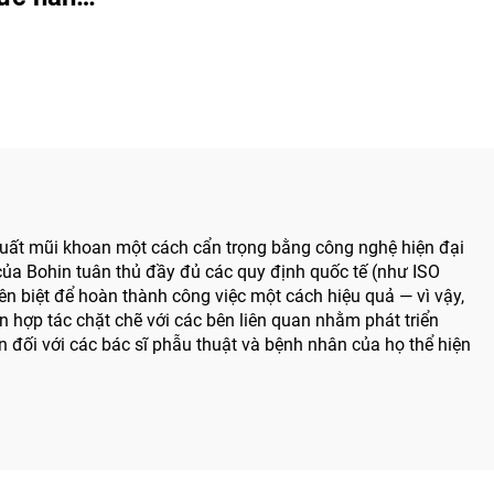
cụ điện y tế dạng bút khoan
y khoan
dùng trong phẫu thuật hàm
p Tất cả
mặt, tay chân và xương nhỏ
 vít dùng
t Chấn
ớp
 xuất mũi khoan một cách cẩn trọng bằng công nghệ hiện đại
 của Bohin tuân thủ đầy đủ các quy định quốc tế (như ISO
n biệt để hoàn thành công việc một cách hiệu quả — vì vậy,
n hợp tác chặt chẽ với các bên liên quan nhằm phát triển
 đối với các bác sĩ phẫu thuật và bệnh nhân của họ thể hiện