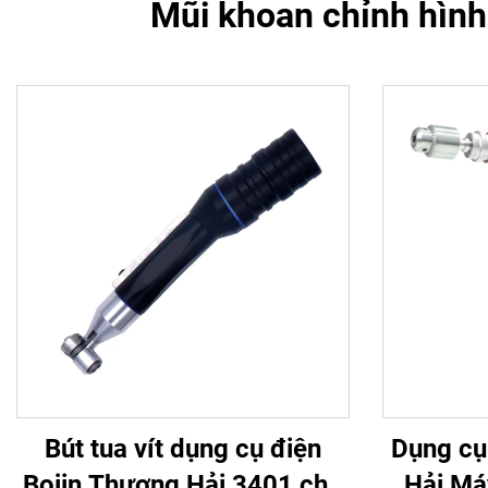
Mũi khoan chỉnh hình
Bút tua vít dụng cụ điện
Dụng cụ
Bojin Thượng Hải 3401 cho
Hải Má