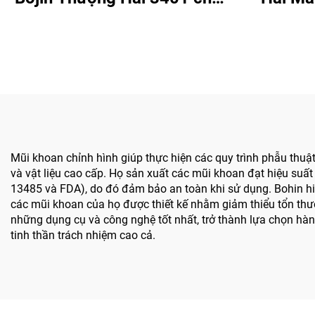
Hệ thống Phẫu thuật Tay &
5507B d
Chân, Phẫu thuật Thần kinh
Chấn 
3400
khớp
Mũi khoan chỉnh hình giúp thực hiện các quy trình phẫu thuậ
và vật liệu cao cấp. Họ sản xuất các mũi khoan đạt hiệu suất
13485 và FDA), do đó đảm bảo an toàn khi sử dụng. Bohin hiể
các mũi khoan của họ được thiết kế nhằm giảm thiểu tổn thươn
những dụng cụ và công nghệ tốt nhất, trở thành lựa chọn hàn
tinh thần trách nhiệm cao cả.