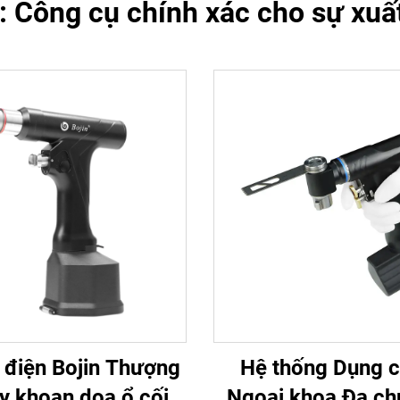
: Công cụ chính xác cho sự xuất
 điện Bojin Thượng
Hệ thống Dụng c
y khoan doa ổ cối
Ngoại khoa Đa ch