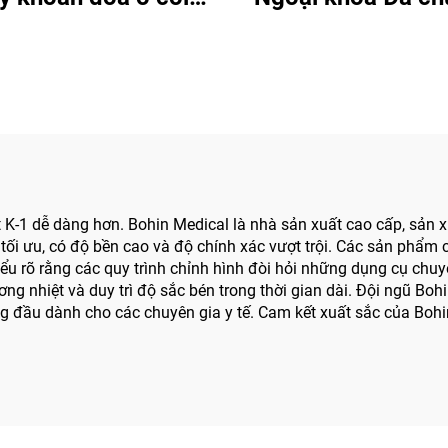
ành cho Phẫu thuật
Bojin BJ6600, Má
thương Cơ xương
phẫu thuật tích hợ
, Hệ thống 5000
trong một, Máy vặn
trong Phẫu thuậ
thương & Kh
t K-1 dễ dàng hơn. Bohin Medical là nhà sản xuất cao cấp, sản
 tối ưu, có độ bền cao và độ chính xác vượt trội. Các sản phẩm
u rõ rằng các quy trình chỉnh hình đòi hỏi những dụng cụ chuyê
g nhiệt và duy trì độ sắc bén trong thời gian dài. Đội ngũ Bohi
g đầu dành cho các chuyên gia y tế. Cam kết xuất sắc của Bohin