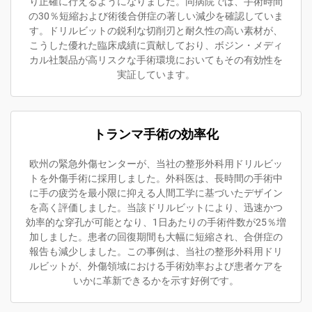
り正確に行えるようになりました。同病院では、手術時間
の30％短縮および術後合併症の著しい減少を確認していま
す。ドリルビットの鋭利な切削刃と耐久性の高い素材が、
こうした優れた臨床成績に貢献しており、ボジン・メディ
カル社製品が高リスクな手術環境においてもその有効性を
実証しています。
トランマ手術の効率化
欧州の緊急外傷センターが、当社の整形外科用ドリルビッ
トを外傷手術に採用しました。外科医は、長時間の手術中
に手の疲労を最小限に抑える人間工学に基づいたデザイン
を高く評価しました。当該ドリルビットにより、迅速かつ
効率的な穿孔が可能となり、1日あたりの手術件数が25％増
加しました。患者の回復期間も大幅に短縮され、合併症の
報告も減少しました。この事例は、当社の整形外科用ドリ
ルビットが、外傷領域における手術効率および患者ケアを
いかに革新できるかを示す好例です。