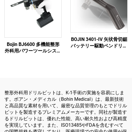
BOJIN 3401-IV 矢状骨切鋸
Bojin BJ6600 多機能整形
バッテリー駆動ペンドリル
外科用パワーツールシステ
医療用電動工具 顎顔面・
ム オールインワン外科用
手・足・小骨手術用
ドリル・ソー・ドライバー
（外傷および関節手術用）
整形外科用ドリルビットは、K-1手術の実施を容易にしま
す。ボアン・メディカル（Bohin Medical）は、最新技術
と高品質な素材を用いて、厳密な品質管理のもとでドリル
ビットを製造するプレミアムメーカーです。同社が製造す
るドリルビットは、優れた性能、高い耐久性および高精度
を実現しています。また、ISO13485やFDAを含むすべて
の国際規格を遵守しており、医療現場での安全な使用が保