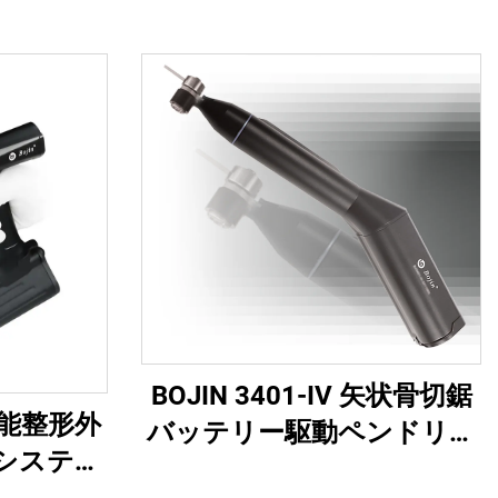
BOJIN 3401-IV 矢状骨切鋸
多機能整形外
バッテリー駆動ペンドリル
システム
医療用電動工具 顎顔面・