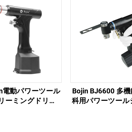
jin電動パワーツール
Bojin BJ6600 
リーミングドリル
科用パワーツール
B 整形外科手術・関節
オールインワン外
用システム5000
ル・ソー・ドライ
傷および関節手