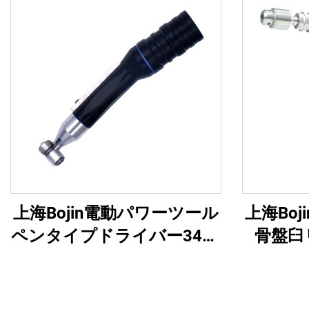
上海Bojin電動パワーツール
上海Bo
ペンタイプドライバー3401
骨盤臼
手足外科・脳神経外科用シ
5507
ステム3400
外傷