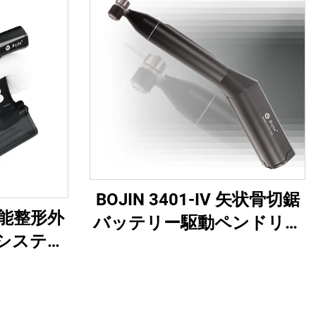
BOJIN 3401-IV 矢状骨切鋸
多機能整形外
バッテリー駆動ペンドリル
システム
医療用電動工具 顎顔面・
科用ドリ
手・足・小骨手術用
バー（外
術用）