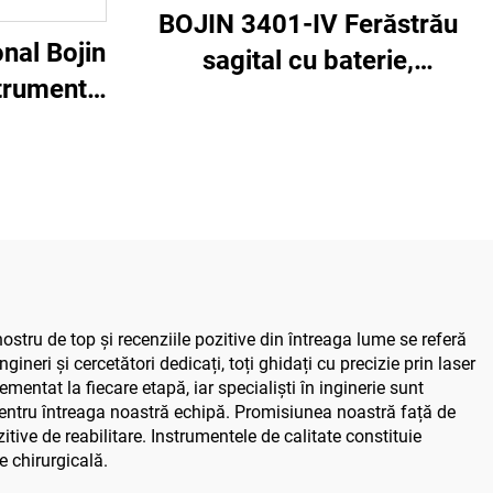
BOJIN 3401-IV Ferăstrău
nal Bojin
sagital cu baterie,
trumente
șurubelniță stilou,
arat
instrumente chirurgicale
al pentru
electrice pentru chirurgia
strâns
maxilofacială, a mâinii, a
hirurgie
piciorului și a oaselor mici
iculară
ostru de top și recenziile pozitive din întreaga lume se referă
ineri și cercetători dedicați, toți ghidați cu precizie prin laser
ementat la fiecare etapă, iar specialiști în inginerie sunt
 pentru întreaga noastră echipă. Promisiunea noastră față de
ive de reabilitare. Instrumentele de calitate constituie
e chirurgicală.