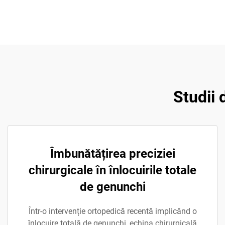
Studii 
Îmbunătățirea preciziei
chirurgicale în înlocuirile totale
de genunchi
Într-o intervenție ortopedică recentă implicând o
înlocuire totală de genunchi, echipa chirurgicală