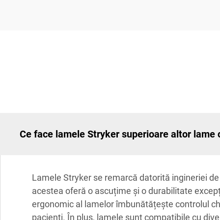
Ce face lamele Stryker superioare altor lame 
Lamele Stryker se remarcă datorită ingineriei de p
acestea oferă o ascuțime și o durabilitate excepți
ergonomic al lamelor îmbunătățește controlul chi
pacienți. În plus, lamele sunt compatibile cu dive