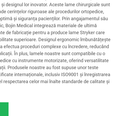
a și designul lor inovator. Aceste lame chirurgicale sunt
e cerințelor riguroase ale procedurilor ortopedice,
timă și siguranța pacienților. Prin angajamentul său
ic, Bojin Medical integrează materiale de ultimă
ate de fabricație pentru a produce lame Stryker care
abilitate superioare. Designul ergonomic îmbunătățește
e a efectua proceduri complexe cu încredere, reducând
icații. În plus, lamele noastre sunt compatibile cu o
edice cu instrumente motorizate, oferind versatilitate
rații. Produsele noastre au fost supuse unor teste
tificate internaționale, inclusiv ISO9001 și înregistrarea
l respectarea celor mai înalte standarde de calitate și