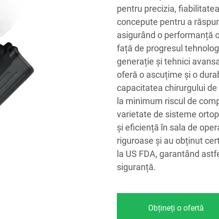
pentru precizia, fiabilitate
concepute pentru a răspund
asigurând o performanță op
față de progresul tehnolog
generație și tehnici avans
oferă o ascuțime și o dur
capacitatea chirurgului d
la minimum riscul de compl
varietate de sisteme ortop
și eficiență în sala de ope
riguroase și au obținut cer
la US FDA, garantând astfe
siguranță.
Obțineți o ofertă