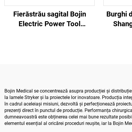
Fierăstrău sagital Bojin
Burghi 
Electric Power Tool
Shang
Shanghai 5501 pentru
5507B,
sistemul ortopedic de
ortopedi
chirurgie articulară și
pentru
traumatisme 5000
Bojin Medical se concentrează asupra producției și distribuției
la lamele Stryker și la proiectele lor inovatoare. Producția inte
în cadrul aceleiași misiuni, dezvoltă și perfecționează proiectul
prezenți direct în punctul de producție. Performanța chirurgic
dumneavoastră este obținerea celei mai bune rezultate posibile
elementul esențial al oricărei proceduri reușite, iar la Bojin M