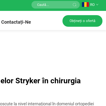
RO
Obțineți o ofertă
Contactați-Ne
elor Stryker în chirurgia
scute la nivel internațional în domeniul ortopediei