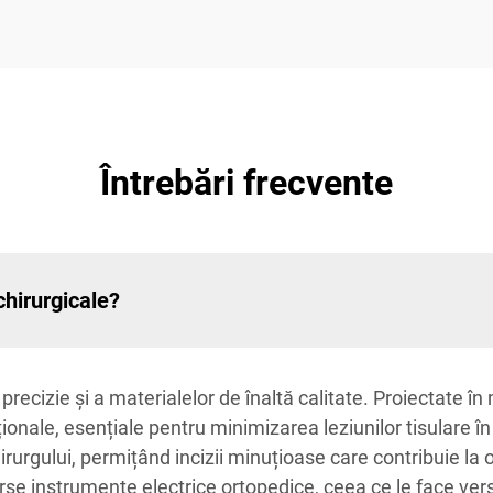
Întrebări frecvente
chirurgicale?
recizie și a materialelor de înaltă calitate. Proiectate î
onale, esențiale pentru minimizarea leziunilor tisulare în 
rurgului, permițând incizii minuțioase care contribuie la
rse instrumente electrice ortopedice, ceea ce le face versat