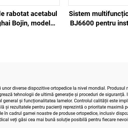
de rabotat acetabul
Sistem multifuncțio
hai Bojin, model
BJ6600 pentru ins
 pentru chirurgie
ortopedice, ap
că, sistem articular
chirurgical univers
 traumatisme 5000
găurit, tăiat și 
șuruburi, pentru c
traumatică și art
 unor diverse dispozitive ortopedice la nivel mondial. Produsul n
grează tehnologii de ultimă generație și proceduri de siguranță. Ing
 general și funcționalitatea lamelor. Controlul calității este impl
ală și rezultatele pentru pacienți reprezintă o prioritate maximă
 în cadrul gamei noastre de produse ortopedice, inclusiv dispozit
edical veți găsi cea mai bună soluție posibilă pentru fiecare nevoi