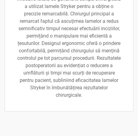
a utilizat lamele Stryker pentru a obține o
precizie remarcabilă. Chirurgul principal a
remarcat faptul că ascuțimea lamelor a redus
semnificativ timpul necesar efectuării inciziilor,
permițând o manipulare mai eficientă a
țesuturilor. Designul ergonomic oferă o prindere
confortabilă, permițând chirurgului să mențină
controlul pe tot parcursul procedurii. Rezultatele
postoperatorii au evidențiat o reducere a
umflăturii și timpi mai scurți de recuperare
pentru pacient, subliniind eficacitatea lamelor
Stryker în îmbunătățirea rezultatelor
chirurgicale.